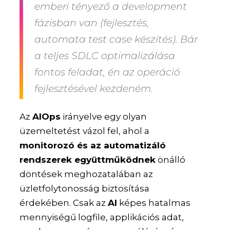
emberi tényező a development
fázisban van (fejlesztés,
automata test case készítés). Bár
a teljes SDLC optimalizálása
fontos feladat, én az operáció
fejlesztésével kezdeném.
Az
AIOps
irányelve egy olyan
üzemeltetést vázol fel, ahol a
monitorozó és az automatizáló
rendszerek együttműködnek
önálló
döntések meghozatalában az
üzletfolytonosság biztosítása
érdekében. Csak az
AI
képes hatalmas
mennyiségű logfile, applikációs adat,