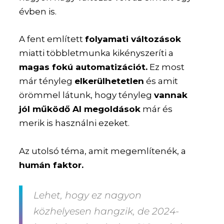
évben is.
A fent említett
folyamati változások
miatti többletmunka kikényszeríti a
magas fokú automatizációt.
Ez most
már tényleg
elkerülhetetlen
és amit
örömmel látunk, hogy tényleg
vannak
jól működő AI megoldások
már és
merik is használni ezeket.
Az utolsó téma, amit megemlítenék, a
humán faktor.
Lehet, hogy ez nagyon
közhelyesen hangzik, de 2024-