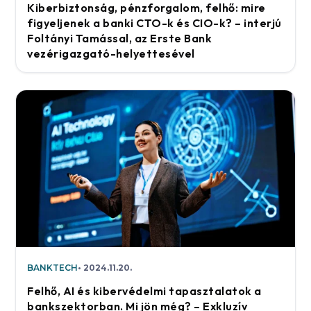
Kiberbiztonság, pénzforgalom, felhő: mire
figyeljenek a banki CTO-k és CIO-k? – interjú
Foltányi Tamással, az Erste Bank
vezérigazgató-helyettesével
BANKTECH
2024.11.20.
Felhő, AI és kibervédelmi tapasztalatok a
bankszektorban. Mi jön még? – Exkluzív