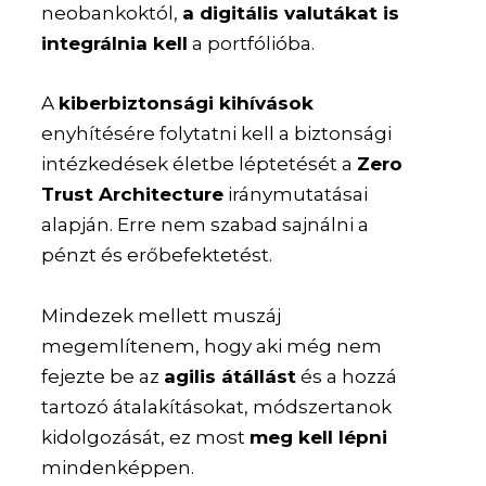
neobankoktól,
a digitális valutákat is
integrálnia kell
a portfólióba.
A
kiberbiztonsági kihívások
enyhítésére folytatni kell a biztonsági
intézkedések életbe léptetését a
Zero
Trust Architecture
iránymutatásai
alapján. Erre nem szabad sajnálni a
pénzt és erőbefektetést.
Mindezek mellett muszáj
megemlítenem, hogy aki még nem
fejezte be az
agilis átállást
és a hozzá
tartozó átalakításokat, módszertanok
kidolgozását, ez most
meg kell lépni
mindenképpen.