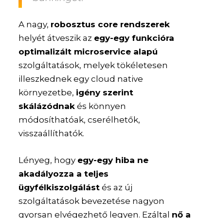
A nagy,
robosztus core rendszerek
helyét átveszik az
egy-egy funkcióra
optimalizált microservice alapú
szolgáltatások, melyek tökéletesen
illeszkednek egy cloud native
környezetbe,
igény szerint
skálázódnak
és könnyen
módosíthatóak, cserélhetők,
visszaállíthatók.
Lényeg, hogy
egy-egy hiba ne
akadályozza a teljes
ügyfélkiszolgálást
és az új
szolgáltatások bevezetése nagyon
gyorsan elvégezhető legyen. Ezáltal
nő a