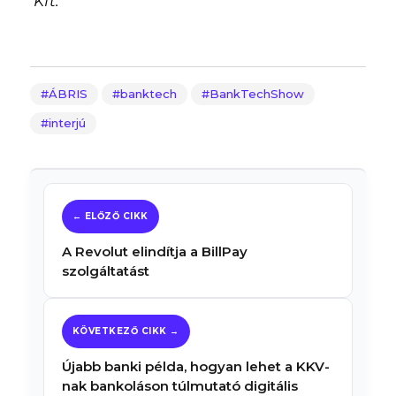
Kft.
ÁBRIS
banktech
BankTechShow
interjú
A Revolut elindítja a BillPay
szolgáltatást
Újabb banki példa, hogyan lehet a KKV-
nak bankoláson túlmutató digitális