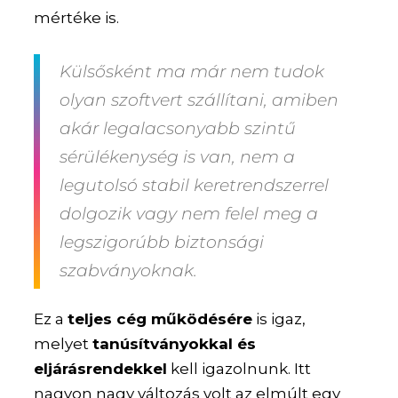
mértéke is.
Külsősként ma már nem tudok
olyan szoftvert szállítani, amiben
akár legalacsonyabb szintű
sérülékenység is van, nem a
legutolsó stabil keretrendszerrel
dolgozik vagy nem felel meg a
legszigorúbb biztonsági
szabványoknak.
Ez a
teljes cég működésére
is igaz,
melyet
tanúsítványokkal és
eljárásrendekkel
kell igazolnunk. Itt
nagyon nagy változás volt az elmúlt egy