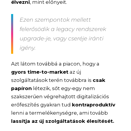
élvezni
, mint előnyeit.
Ezen szempontok mellett
felerősödik a legacy rendszerek
upgrade-je, vagy cseréje iránti
igény.
Azt látom továbbá a piacon, hogy a
gyors time-to-market
az új
szolgáltatások terén továbbra is
csak
papíron
létezik, sőt egy-egy nem
szakszerűen végrehajtott digitalizációs
erőfeszítés gyakran tud
kontraproduktív
lenni a termelékenységre, ami tovább
lassítja az új szolgáltatások élesítését.