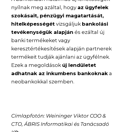
nyílnak meg azáltal, hogy
az ügyfelek
szokásait, pénzügyi magatartását,
hitelképességét
vizsgáljuk
bankolási
tevékenységük alapján
és ezáltal új
banki termékeket vagy
keresztértékesítések alapján partnerek
termékeit tudják ajánlani az ügyfélnek.
Ezek a megoldások
új lendületet
adhatnak az inkumbens bankoknak
a
neobankokkal szemben.
Címlapfotón: Weininger Viktor COO &
CTO, ÁBRIS Informatikai és Tanácsadó