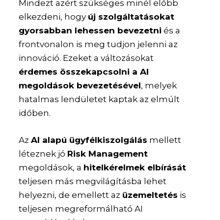
Mindezt azért szükséges minél előbb
elkezdeni, hogy
új szolgáltatásokat
gyorsabban lehessen bevezetni
és a
frontvonalon is meg tudjon jelenni az
innováció. Ezeket a változásokat
érdemes összekapcsolni a AI
megoldások bevezetésével
, melyek
hatalmas lendületet kaptak az elmúlt
időben.
Az
AI alapú ügyfélkiszolgálás
mellett
léteznek jó
Risk Management
megoldások, a
hitelkérelmek elbírását
teljesen más megvilágításba lehet
helyezni, de emellett az
üzemeltetés
is
teljesen megreformálható AI