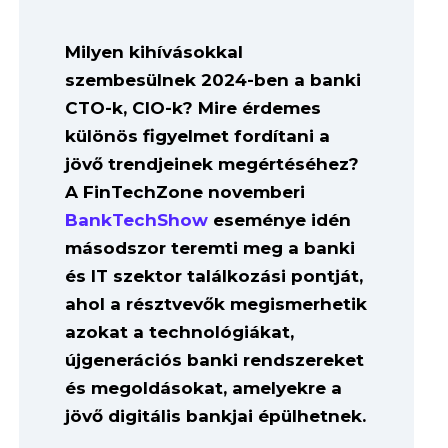
Milyen kihívásokkal
szembesülnek 2024-ben a banki
CTO-k, CIO-k? Mire érdemes
különös figyelmet fordítani a
jövő trendjeinek megértéséhez?
A FinTechZone novemberi
BankTechShow
eseménye idén
másodszor teremti meg a banki
és IT szektor találkozási pontját,
ahol a résztvevők megismerhetik
azokat a technológiákat,
újgenerációs banki rendszereket
és megoldásokat, amelyekre a
jövő digitális bankjai épülhetnek.