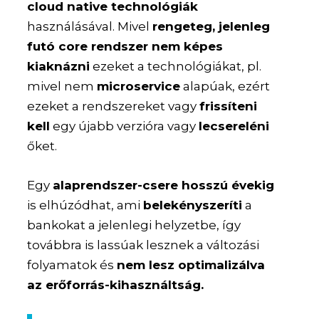
cloud native technológiák
használásával. Mivel
rengeteg, jelenleg
futó core rendszer nem képes
kiaknázni
ezeket a technológiákat, pl.
mivel nem
microservice
alapúak, ezért
ezeket a rendszereket vagy
frissíteni
kell
egy újabb verzióra vagy
lecsereléni
őket.
Egy
alaprendszer-csere hosszú évekig
is elhúzódhat, ami
belekényszeríti
a
bankokat a jelenlegi helyzetbe, így
továbbra is lassúak lesznek a változási
folyamatok és
nem lesz optimalizálva
az erőforrás-kihasználtság.