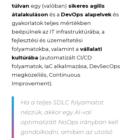
túlvan
egy (valóban)
sikeres agilis
átalakuláson
és a
DevOps alapelvek
és
gyakorlatok teljes mértékben
beépülnek az IT infrastruktúrába, a
fejlesztési és üzemeltetési
folyamatokba, valamint a
vállalati
kultúrába
(automatizált CI/CD
folyamatok, IaC alkalmazása, DevSecOps
megközelíés, Continuous
Improvement).
Ha a teljes SDLC folyamatot
nézzük, akkor egy AI-val
optimalizált NoOps irányban kell
gondolkodni, amiben az utolsó