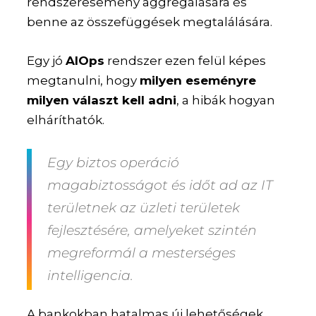
rendszeresemény aggregálására és
benne az összefüggések megtalálására.
Egy jó
AIOps
rendszer ezen felül képes
megtanulni, hogy
milyen eseményre
milyen választ kell adni
, a hibák hogyan
elháríthatók.
Egy biztos operáció
magabiztosságot és időt ad az IT
területnek az üzleti területek
fejlesztésére, amelyeket szintén
megreformál a mesterséges
intelligencia.
A bankokban hatalmas új lehetőségek