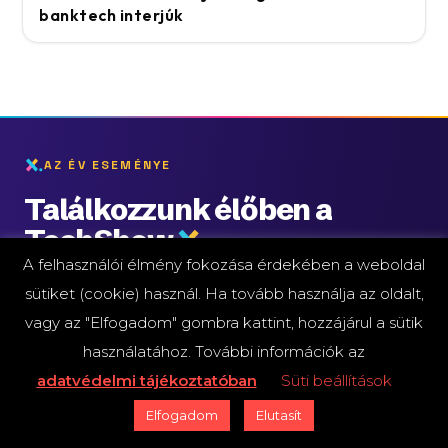
banktech interjúk
AZ ÉV ESEMÉNYE
Találkozzunk élőben a
TechShow
A felhasználói élmény fokozása érdekében a weboldal
2026. október 14-15. · Várkert Bazár
sütiket (cookie) használ. Ha tovább használja az oldalt,
vagy az "Elfogadom" gombra kattint, hozzájárul a sütik
Két nap, amikor az elemzésekből élő beszélgetés
lesz a szektor döntéshozóival.
használatához. További információk az
adatvédelmi tájékoztatóban
Süti beállítások
JEGYEK NORMÁL ÁRON
51
Elfogadom
Elutasít
még
napig