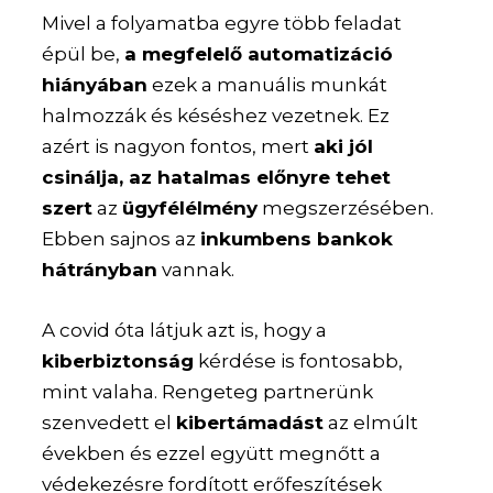
Mivel a folyamatba egyre több feladat
épül be,
a megfelelő automatizáció
hiányában
ezek a manuális munkát
halmozzák és késéshez vezetnek. Ez
azért is nagyon fontos, mert
aki jól
csinálja, az hatalmas előnyre tehet
szert
az
ügyfélélmény
megszerzésében.
Ebben sajnos az
inkumbens bankok
hátrányban
vannak.
A covid óta látjuk azt is, hogy a
kiberbiztonság
kérdése is fontosabb,
mint valaha. Rengeteg partnerünk
szenvedett el
kibertámadást
az elmúlt
években és ezzel együtt megnőtt a
védekezésre fordított erőfeszítések