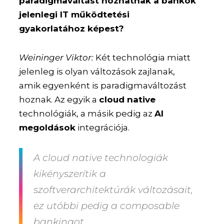
paradigmaváltást hozhatnak a bankok
jelenlegi IT működtetési
gyakorlatához képest?
Weininger Viktor:
Két technológia miatt
jelenleg is olyan változások zajlanak,
amik egyenként is paradigmaváltozást
hoznak. Az egyik a
cloud native
technológiák, a másik pedig az
AI
megoldások
integrációja.
A cloud native technologiák
kikényszerítik a
szoftverarchitektúrák változásait,
ez utóbbi pedig a composable
bankingot.