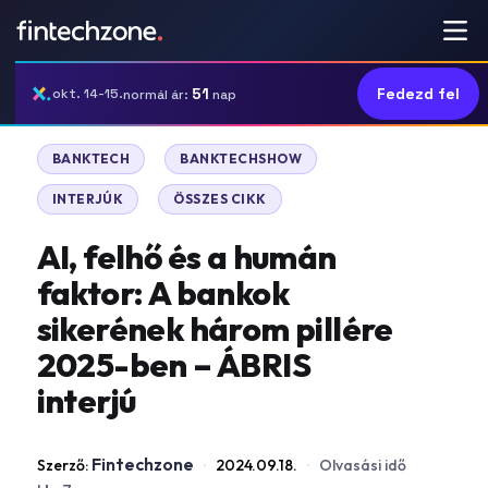
51
Fedezd fel
okt. 14-15.
normál ár:
nap
|
|
BANKTECH
BANKTECHSHOW
|
INTERJÚK
ÖSSZES CIKK
AI, felhő és a humán
faktor: A bankok
sikerének három pillére
2025-ben – ÁBRIS
interjú
Fintechzone
Szerző:
·
2024.09.18.
·
Olvasási idő