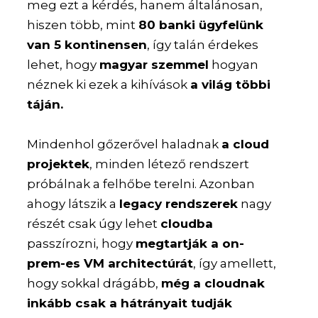
meg ezt a kérdés, hanem általánosan,
hiszen több, mint
80 banki ügyfelünk
van 5 kontinensen
, így talán érdekes
lehet, hogy
magyar szemmel
hogyan
néznek ki ezek a kihívások
a világ többi
táján.
Mindenhol gőzerővel haladnak
a cloud
projektek
, minden létező rendszert
próbálnak a felhőbe terelni. Azonban
ahogy látszik a
legacy rendszerek
nagy
részét csak úgy lehet
cloudba
passzírozni, hogy
megtartják a on-
prem-es VM architectúrát
, így amellett,
hogy sokkal drágább,
még a cloudnak
inkább csak a hátrányait tudják