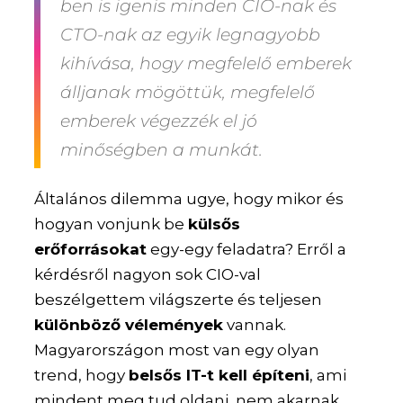
ben is igenis minden CIO-nak és
CTO-nak az egyik legnagyobb
kihívása, hogy megfelelő emberek
álljanak mögöttük, megfelelő
emberek végezzék el jó
minőségben a munkát.
Általános dilemma ugye, hogy mikor és
hogyan vonjunk be
külsős
erőforrásokat
egy-egy feladatra? Erről a
kérdésről nagyon sok CIO-val
beszélgettem világszerte és teljesen
különböző vélemények
vannak.
Magyarországon most van egy olyan
trend, hogy
belsős IT-t kell építeni
, ami
mindent meg tud oldani, nem akarnak