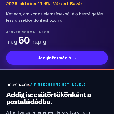
2026. október 14-15. · Várkert Bazár
Két nap, amikor az elemzésekből élő beszélgetés
lesz a szektor döntéshozóival.
JEGYEK NORMÁL ÁRON
50
még
napig
Jegyinformáció →
A FINTECHZONE HETI LEVELE
Addig is: csütörtökönként a
postaládádba.
A hét fontos fejleményei, lefordítva arra, mit