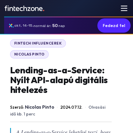
50
Fedezd fel
okt. 14-15.
normál ár:
nap
|
FINTECH INFLUENCEREK
NICOLAS PINTO
Lending-as-a-Service:
Nyílt API-alapú digitális
hitelezés
Nicolas Pinto
Szerző:
·
2024.07.12.
·
Olvasási
idő kb. 1 perc
A Lending-as-a-Service lehetővé teszi, hogy