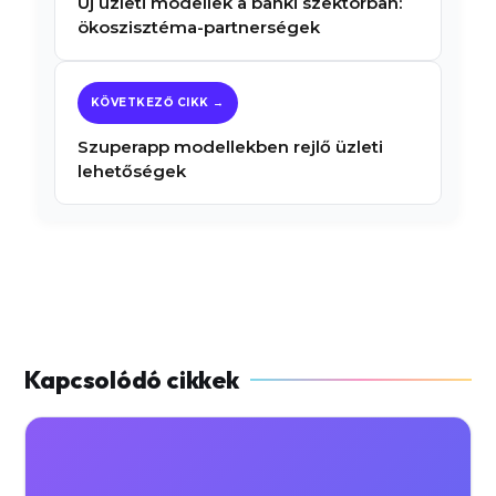
Új üzleti modellek a banki szektorban:
ökoszisztéma-partnerségek
Szuperapp modellekben rejlő üzleti
lehetőségek