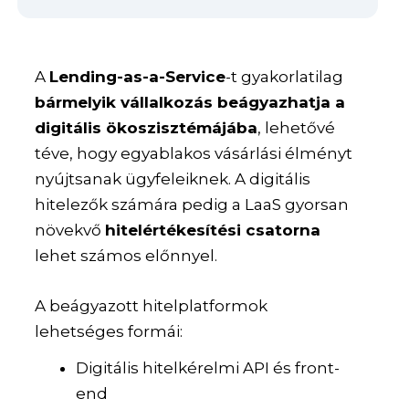
A
Lending-as-a-Service
-t gyakorlatilag
bármelyik vállalkozás beágyazhatja a
digitális ökoszisztémájába
, lehetővé
téve, hogy egyablakos vásárlási élményt
nyújtsanak ügyfeleiknek. A digitális
hitelezők számára pedig a LaaS gyorsan
növekvő
hitelértékesítési csatorna
lehet számos előnnyel.
A beágyazott hitelplatformok
lehetséges formái:
Digitális hitelkérelmi API és front-
end