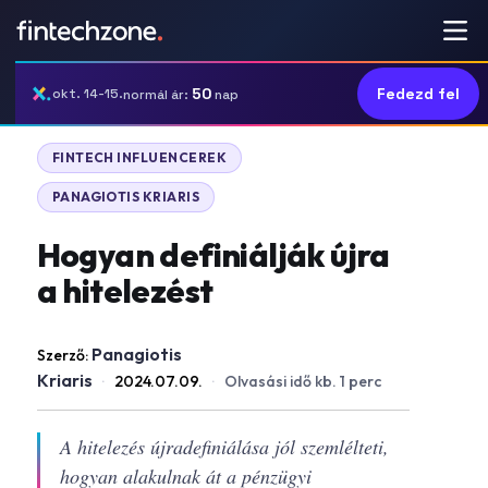
50
Fedezd fel
okt. 14-15.
normál ár:
nap
FINTECH INFLUENCEREK
PANAGIOTIS KRIARIS
Hogyan definiálják újra
a hitelezést
Panagiotis
Szerző:
Kriaris
·
2024.07.09.
·
Olvasási idő kb. 1 perc
A hitelezés újradefiniálása jól szemlélteti,
hogyan alakulnak át a pénzügyi