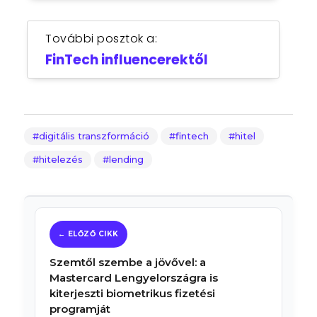
További posztok a:
FinTech influencerektől
digitális transzformáció
fintech
hitel
hitelezés
lending
Szemtől szembe a jövővel: a
Mastercard Lengyelországra is
kiterjeszti biometrikus fizetési
programját