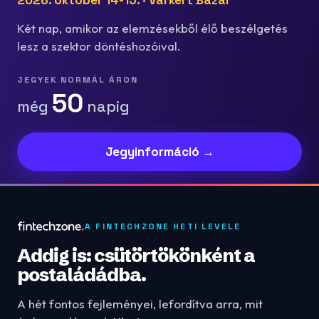
2026. október 14-15. · Várkert Bazár
Két nap, amikor az elemzésekből élő beszélgetés
lesz a szektor döntéshozóival.
JEGYEK NORMÁL ÁRON
50
még
napig
Jegyinformáció →
A FINTECHZONE HETI LEVELE
Addig is: csütörtökönként a
postaládádba.
A hét fontos fejleményei, lefordítva arra, mit