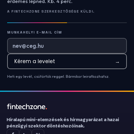
érdemes lépned. Kb. 4 perc.
A FINTECHZONE SZERKESZTŐSÉGE KÜLDI.
MUNKAHELYI E-MAIL CÍM
Kérem a levelet
→
Heti egy levél, csütörtök reggel. Bármikor leiratkozhatsz.
Híralapú mini-elemzések és hírmagyarázat a hazai
pénzügyi szektor döntéshozóinak.