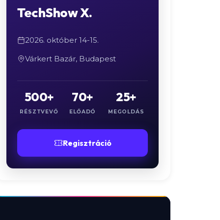
TechShow X.
2026. október 14-15.
Várkert Bazár, Budapest
500+
70+
25+
RÉSZTVEVŐ
ELŐADÓ
MEGOLDÁS
Regisztráció