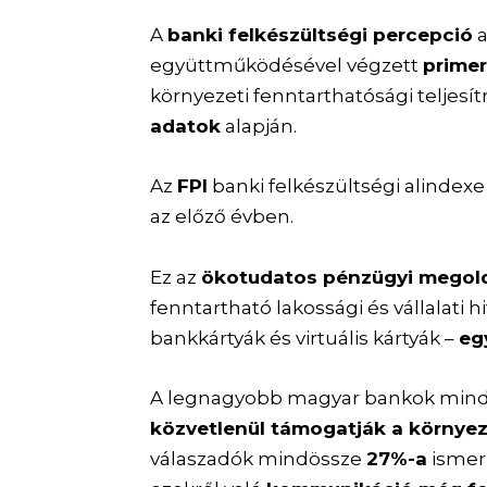
A
banki felkészültségi percepció
együttműködésével végzett
prime
környezeti fenntarthatósági teljesí
adatok
alapján.
Az
FPI
banki felkészültségi alindex
az előző évben.
Ez az
ökotudatos pénzügyi megol
fenntartható lakossági és vállalati 
bankkártyák és virtuális kártyák –
eg
A legnagyobb magyar bankok mind 
közvetlenül támogatják a környe
válaszadók mindössze
27%-a
ismeri