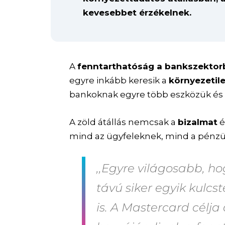
kevesebbet érzékelnek.
A
fenntarthatóság a bankszektor
egyre inkább keresik a
környezetil
bankoknak egyre több eszközük és l
A zöld átállás nemcsak a
bizalmat
é
mind az ügyfeleknek, mind a pénz
,,Egyre világosabb, ho
távú siker egyik kulc
is. A Mastercard célja