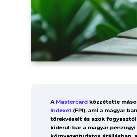
A
Mastercard
közzétette más
Indexét
(FPI), ami a magyar ba
törekvéseit és azok fogyasztói 
kiderül: bár a magyar pénzügyi 
környezettudatos átállásban, 