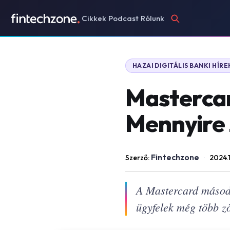
Cikkek
Podcast
Rólunk
HAZAI DIGITÁLIS BANKI HÍRE
Mastercar
Mennyire 
Fintechzone
Szerző:
·
2024.
A Mastercard másodi
ügyfelek még több z