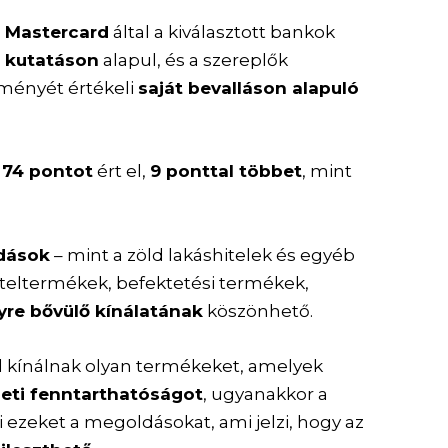
a
Mastercard
által a kiválasztott bankok
r kutatáson
alapul, és a szereplők
tményét értékeli
saját bevalláson alapuló
e
74 pontot
ért el,
9 ponttal többet
, mint
dások
– mint a zöld lakáshitelek és egyéb
hiteltermékek, befektetési termékek,
yre bővülő kínálatának
köszönhető.
kínálnak olyan termékeket, amelyek
zeti fenntarthatóságot
, ugyanakkor a
 ezeket a megoldásokat, ami jelzi, hogy az