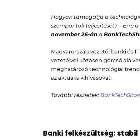
Hogyan támogatja a technológia
szempontok teljesítését? – Erre a
november 26-án
a
BankTechS
Magyarország vezetői banki és IT
vezetőivel közösen górcső alá ves
meghatározó technológiai trend
az aktuális kihívásokat.
További részletek:
BankTechShow
Banki felkészültség: stabi