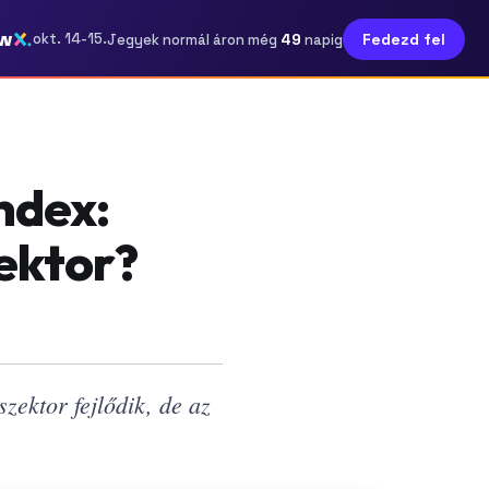
w
49
okt. 14-15.
Fedezd fel
Jegyek normál áron még
napig
ndex:
ektor?
ektor fejlődik, de az