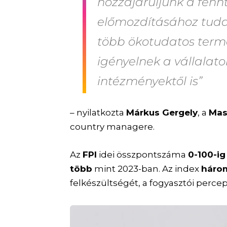
hozzájáruljunk a fenn
előmozdításához tudat
több ökotudatos termé
igényelnek a vállalato
intézményektől is”
– nyilatkozta
Márkus Gergely
, a
Mas
country managere.
Az
FPI
idei összpontszáma
0-100-ig
több
mint 2023-ban. Az index
három
felkészültségét, a fogyasztói percep