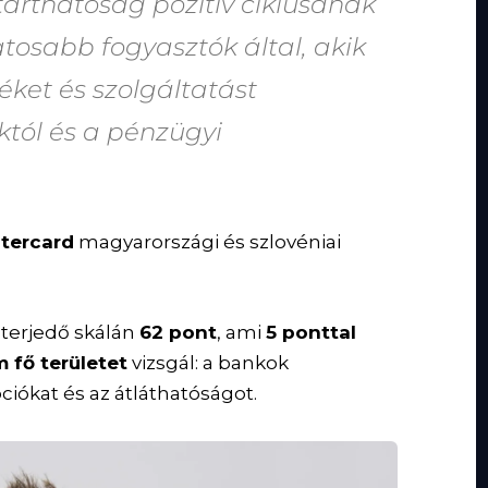
tarthatóság pozitív ciklusának
osabb fogyasztók által, akik
ket és szolgáltatást
któl és a pénzügyi
tercard
magyarországi és szlovéniai
terjedő skálán
62 pont
, ami
5 ponttal
 fő területet
vizsgál: a bankok
ciókat és az átláthatóságot.