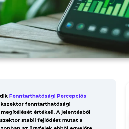
odik
Fenntarthatósági Percepciós
nkszektor fenntarthatósági
megítélését értékeli. A jelentésből
szektor stabil fejlődést mutat a
azonban az ügyfelek ebből egyelőre