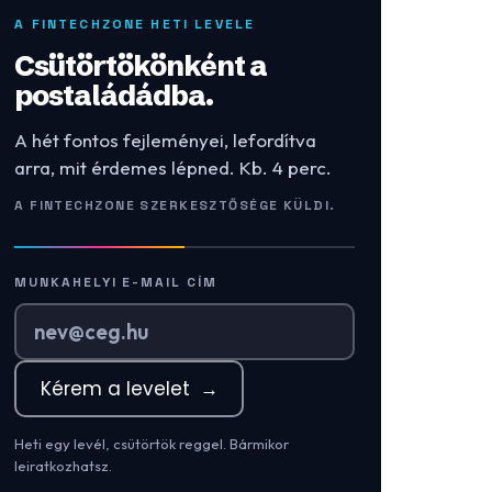
A FINTECHZONE HETI LEVELE
Csütörtökönként a
postaládádba.
A hét fontos fejleményei, lefordítva
arra, mit érdemes lépned. Kb. 4 perc.
A FINTECHZONE SZERKESZTŐSÉGE KÜLDI.
MUNKAHELYI E-MAIL CÍM
Kérem a levelet
→
Heti egy levél, csütörtök reggel. Bármikor
leiratkozhatsz.