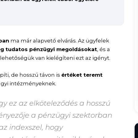
ban
ma már alapvető elvárás. Az ügyfelek
eg tudatos pénzügyi megoldásokat
, és a
ehetőségük van kielégíteni ezt az igényt.
píti, de hosszú távon is
értéket teremt
ügyi intézményeknek.
gy ez az elköteleződés a hosszú
stényezője a pénzügyi szektorban
 az indexszel, hogy