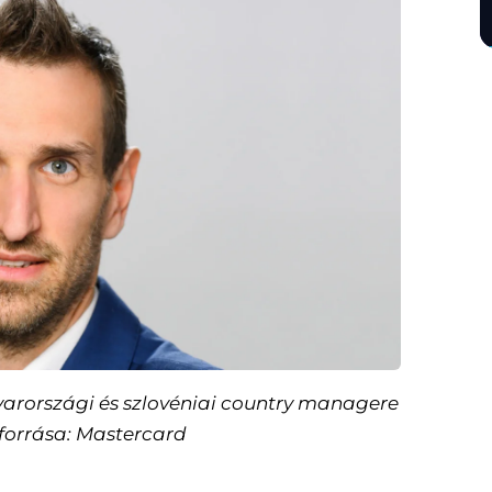
rországi és szlovéniai country managere
 forrása: Mastercard