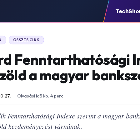
TechSho
K
ÖSSZES CIKK
d Fenntarthatósági I
zöld a magyar banksz
10.27.
·
Olvasási idő kb. 4 perc
k Fenntarthatósági Indexe szerint a magyar banksz
öld kezdeményezést várnának.