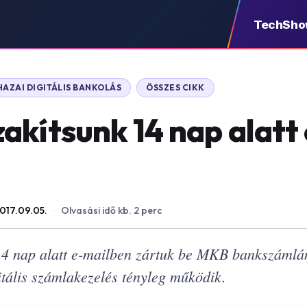
TechSh
HAZAI DIGITÁLIS BANKOLÁS
ÖSSZES CIKK
akítsunk 14 nap alatt 
017.09.05.
·
Olvasási idő kb. 2 perc
 14 nap alatt e-mailben zártuk be MKB bankszámlá
itális számlakezelés tényleg működik.