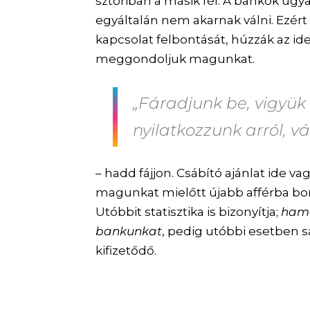
sztoriban a másik fél. A bankok ugy
egyáltalán nem akarnak válni. Ezért
kapcsolat felbontását, húzzák az id
meggondoljuk magunkat.
„Fáradjunk be, vigyük 
nyilatkozzunk arról, v
– hadd fájjon. Csábító ajánlat ide v
magunkat mielőtt újabb afférba bo
Utóbbit statisztika is bizonyítja;
hama
bankunkat
, pedig utóbbi esetben 
kifizetődő.