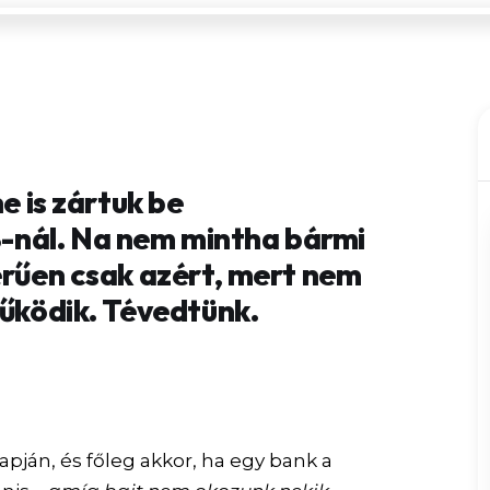
ne is zártuk be
nál. Na nem mintha bármi
erűen csak azért, mert nem
működik. Tévedtünk.
apján, és főleg akkor, ha egy bank a