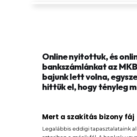
Online nyitottuk, és onli
bankszámlánkat az MKB-
bajunk lett volna, egysz
hittük el, hogy tényleg 
Mert a szakítás bizony fáj
Legalábbis eddigi tapasztalataink al