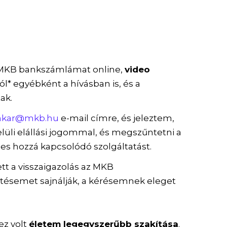
KB bankszámlámat online,
video
áról* egyébként a hívásban is, és a
ak.
nkar@mkb.hu
e-mail címre, és jeleztem,
lüli elállási jogommal, és megszűntetni a
s hozzá kapcsolódó szolgáltatást.
t a visszaigazolás az MKB
ntésemet sajnálják, a kérésemnek eleget
ez volt
életem legegyszerűbb szakítása
.