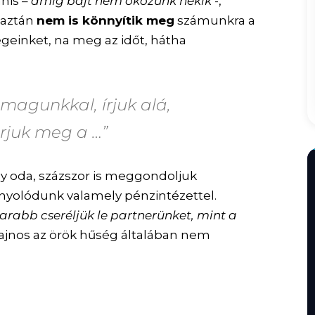
anis –
amíg bajt nem okozunk nekik
-,
 aztán
nem is könnyítik meg
számunkra a
egeinket, na meg az időt, hátha
magunkkal, írjuk alá,
árjuk meg a …”
agy oda, százszor is meggondoljuk
nyolódunk valamely pénzintézettel.
rabb cseréljük le partnerünket, mint a
sajnos az örök hűség általában nem