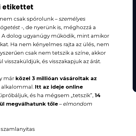
 etikettet
 nem csak spórolunk –
személyes
ltögetést
-, de nyerünk is, méghozzá a
. A dolog ugyanúgy működik, mint amikor
kat. Ha nem kényelmes rajta az ülés, nem
gyszerűen csak nem tetszik a színe, akkor
visszaküldjük, és visszakapjuk az árát.
ly már
közel 3 millióan vásároltak az
0 alkalommal.
Itt az ideje online
ipróbáljuk, és ha mégsem „tetszik”,
14
ül megválhatunk tőle
–
elmondom