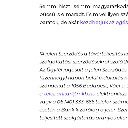
Semmi hiszti, semmi magyarázkodás
búcsú is elmaradt. És mivel ilyen s
barátok, de akár
kezdhetjük az egész
*A jelen Szerződés a távértékesítés
szolgáltatási szerződésekről szóló 20
Az Ügyfél jogosult a jelen Szerződé
(tizennégy) napon belül indokolás nél
szándékát a 1056 Budapest, Váci u. 3
a
telebankar@mkb.hu
elektronikus 
vagy a 06 (40) 333-666 telefonszámon
esetén a Bank kizárólag a jelen Sz
teljesített szolgáltatás arányos elle