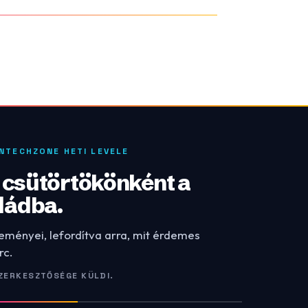
INTECHZONE HETI LEVELE
: csütörtökönként a
dádba.
leményei, lefordítva arra, mit érdemes
rc.
ZERKESZTŐSÉGE KÜLDI.