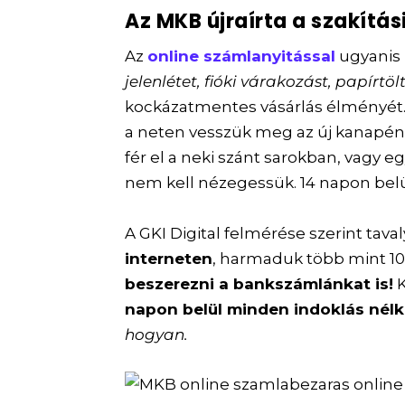
Az MKB újraírta a szakítási
Az
online számlanyitással
ugyanis
jelenlétet, fióki várakozást, papírtö
kockázatmentes vásárlás élményét
a neten vesszük meg az új kanapén
fér el a neki szánt sarokban, vagy e
nem kell nézegessük. 14 napon belül 
A GKI Digital felmérése szerint tava
interneten
, harmaduk több mint 1
beszerezni a bankszámlánkat is!
K
napon belül minden indoklás nélk
hogyan.