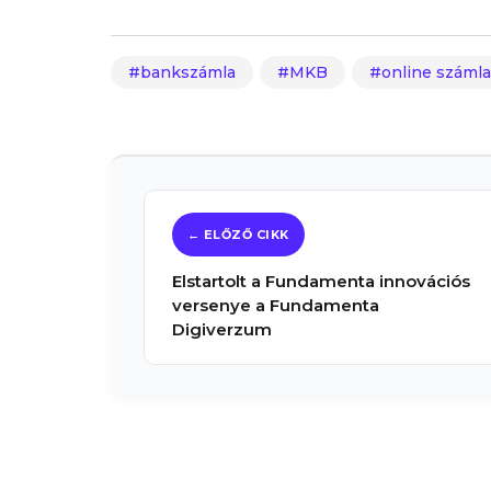
bankszámla
MKB
online száml
Elstartolt a Fundamenta innovációs
versenye a Fundamenta
Digiverzum