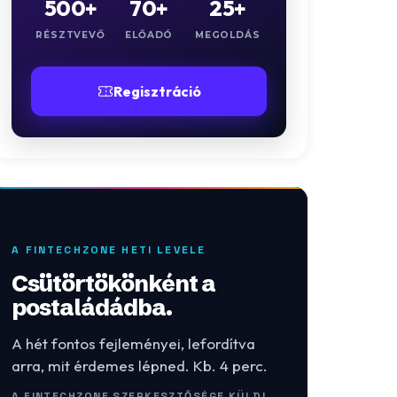
500+
70+
25+
RÉSZTVEVŐ
ELŐADÓ
MEGOLDÁS
Regisztráció
A FINTECHZONE HETI LEVELE
Csütörtökönként a
postaládádba.
A hét fontos fejleményei, lefordítva
arra, mit érdemes lépned. Kb. 4 perc.
A FINTECHZONE SZERKESZTŐSÉGE KÜLDI.