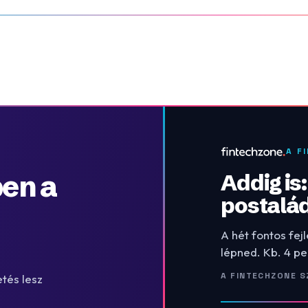
A F
en a
Addig is
postalá
A hét fontos fej
lépned. Kb. 4 pe
A FINTECHZONE S
tés lesz