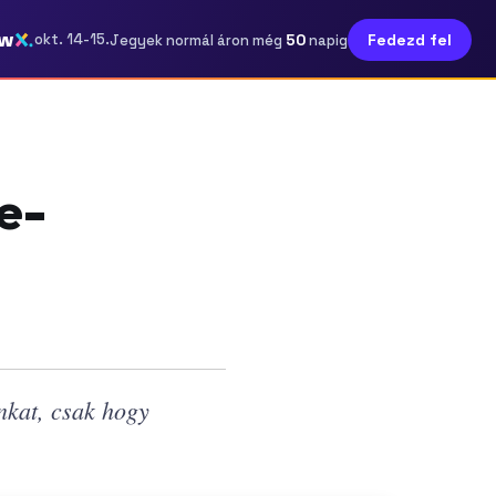
ow
50
okt. 14-15.
Fedezd fel
Jegyek normál áron még
napig
e-
nkat, csak hogy