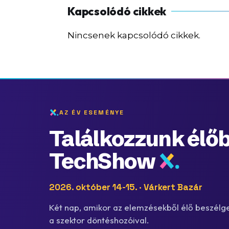
Nincsenek kapcsolódó cikkek.
AZ ÉV ESEMÉNYE
Találkozzunk élőb
TechShow
2026. október 14-15. · Várkert Bazár
Két nap, amikor az elemzésekből élő beszélge
a szektor döntéshozóival.