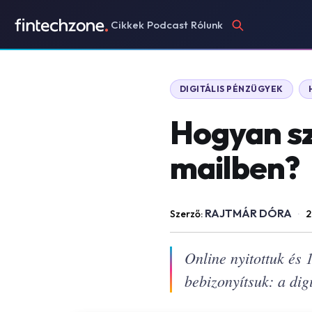
Cikkek
Podcast
Rólunk
DIGITÁLIS PÉNZÜGYEK
Hogyan sz
mailben?
RAJTMÁR DÓRA
Szerző:
·
2
Online nyitottuk és
bebizonyítsuk: a dig