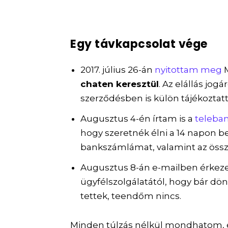
Egy távkapcsolat vége
2017. július 26-án
nyitottam meg
M
chaten keresztül
. Az elállás jog
szerződésben is külön tájékoztatt
Augusztus 4-én írtam is a
teleba
hogy szeretnék élni a 14 napon be
bankszámlámat, valamint az össze
Augusztus 8-án e-mailben érkezet
ügyfélszolgálatától, hogy bár dö
tettek, teendőm nincs.
Minden túlzás nélkül mondhatom, 