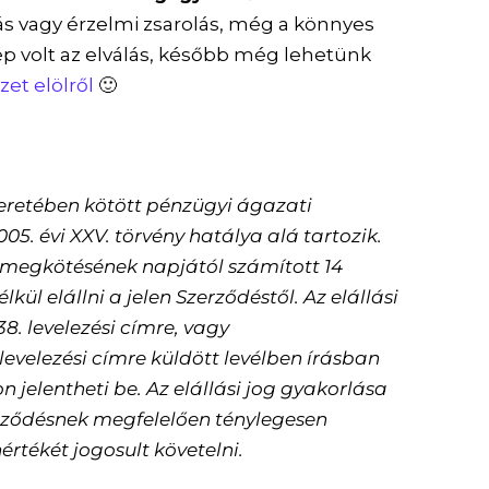
 vagy érzelmi zsarolás, még a könnyes
zép volt az elválás, később még lehetünk
et elölről
🙂
 keretében kötött pénzügyi ágazati
05. évi XXV. törvény hatálya alá tartozik.
s megkötésének napjától számított 14
kül elállni a jelen Szerződéstől. Az elállási
8. levelezési címre, vagy
levelezési címre küldött levélben írásban
 jelentheti be. Az elállási jog gyakorlása
erződésnek megfelelően ténylegesen
nértékét jogosult követelni.