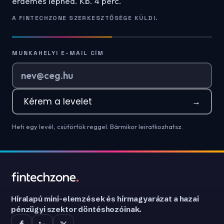
érdemes lépned. Kb. 4 perc.
A FINTECHZONE SZERKESZTŐSÉGE KÜLDI.
MUNKAHELYI E-MAIL CÍM
Kérem a levelet
→
Heti egy levél, csütörtök reggel. Bármikor leiratkozhatsz.
Híralapú mini-elemzések és hírmagyarázat a hazai
pénzügyi szektor döntéshozóinak.