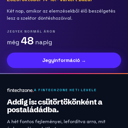
Két nap, amikor az elemzésekből élő beszélgetés
lesz a szektor döntéshozóival.
JEGYEK NORMÁL ÁRON
48
még
napig
Jegyinformáció →
A FINTECHZONE HETI LEVELE
Addig is: csütörtökönként a
postaládádba.
A hét fontos fejleményei, lefordítva arra, mit