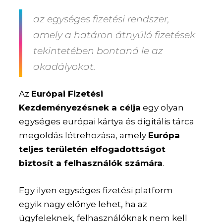
az egységes fizetési rendszer,
amely a határon átnyúló fizetések
tekintetében bontaná le az
akadályokat.
Az
Európai Fizetési
Kezdeményezésnek a célja
egy olyan
egységes európai kártya és digitális tárca
megoldás létrehozása, amely
Európa
teljes területén elfogadottságot
biztosít a felhasználók számára
.
Egy ilyen egységes fizetési platform
egyik nagy előnye lehet, ha az
ügyfeleknek, felhasználóknak nem kell