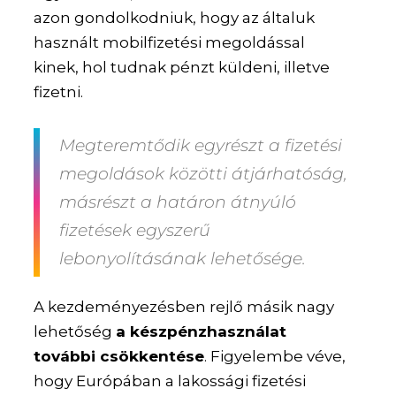
azon gondolkodniuk, hogy az általuk
használt mobilfizetési megoldással
kinek, hol tudnak pénzt küldeni, illetve
fizetni.
Megteremtődik egyrészt a fizetési
megoldások közötti átjárhatóság,
másrészt a határon átnyúló
fizetések egyszerű
lebonyolításának lehetősége.
A kezdeményezésben rejlő másik nagy
lehetőség
a készpénzhasználat
további csökkentése
. Figyelembe véve,
hogy Európában a lakossági fizetési