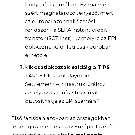
bonyolódik euróban. Ez ma még
azért meghatározó tényező, mert
az európai azonnali fizetési
rendszer – a SEPA instant credit
transfer (SCT Inst) –, amelyre az EPI
építkezne, jelenleg csak euróban
érhető el.
Kik
csatlakoztak ezidáig a TIPS
–
TARGET Instant Payment
Settlement – infrastruktúrához,
amely az alapinfrastruktúrát
biztosíthatja az EPI számára?
Első fázisban azokban az országokban
lehet igazán érdekes az Európai Fizetési
Kezdeményezés, ahol
a mai napig