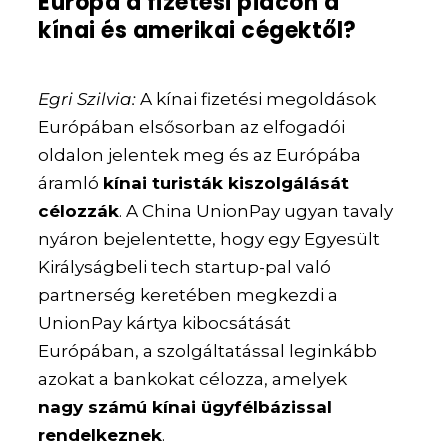
Európa a fizetési piacon a
kínai és amerikai cégektől?
Egri Szilvia:
A kínai fizetési megoldások
Európában elsősorban az elfogadói
oldalon jelentek meg és az Európába
áramló
kínai turisták kiszolgálását
célozzák
. A China UnionPay ugyan tavaly
nyáron bejelentette, hogy egy Egyesült
Királyságbeli tech startup-pal való
partnerség keretében megkezdi a
UnionPay kártya kibocsátását
Európában, a szolgáltatással leginkább
azokat a bankokat célozza, amelyek
nagy számú kínai ügyfélbázissal
rendelkeznek
.