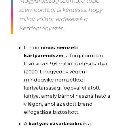
Magyarország számára több
szempontból is kérdéses, hogy
mikor válhat érdekessé a
Kezdeményezés.
Itthon
nincs nemzeti
kártyarendszer
, a forgalomban
lévő közel 9,6 millió fizetési kártya
(2020. I. negyedév végén)
mindegyike nemzetközi
kártyatársasági logóval ellátott
kártya, amely bárhol használható a
világon, ahol az adott brand
elfogadása biztosított.
A
kártyás vásárlások
nak a