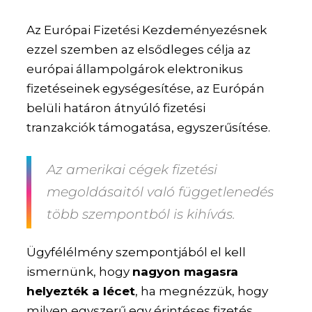
Az Európai Fizetési Kezdeményezésnek
ezzel szemben az elsődleges célja az
európai állampolgárok elektronikus
fizetéseinek egységesítése, az Európán
belüli határon átnyúló fizetési
tranzakciók támogatása, egyszerűsítése.
Az amerikai cégek fizetési
megoldásaitól való függetlenedés
több szempontból is kihívás.
Ügyfélélmény szempontjából el kell
ismernünk, hogy
nagyon magasra
helyezték a lécet
, ha megnézzük, hogy
milyen egyszerű egy érintéses fizetés