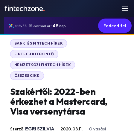
48
Fedezd fel
okt. 14-15.
normál ár:
nap
BANKI ÉS FINTECH HÍREK
FINTECH KITEKINTŐ
NEMZETKÖZI FINTECH HÍREK
ÖSSZES CIKK
Szakértői: 2022-ben
érkezhet a Mastercard,
Visa versenytársa
EGRI SZILVIA
Szerző:
·
2020.08.11.
·
Olvasási