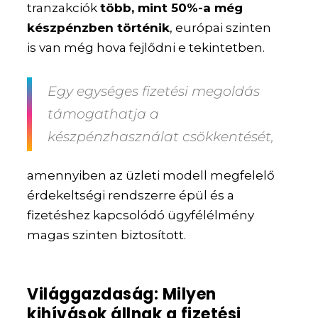
tranzakciók
több, mint 50%-a még
készpénzben történik
, európai szinten
is van még hova fejlődni e tekintetben.
Egy egységes fizetési megoldás
támogathatja a
készpénzhasználat csökkentését,
amennyiben az üzleti modell megfelelő
érdekeltségi rendszerre épül és a
fizetéshez kapcsolódó ügyfélélmény
magas szinten biztosított.
Világgazdaság: Milyen
kihívások állnak a fizetési