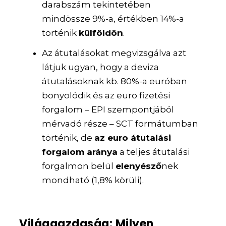
darabszám tekintetében
mindössze 9%-a, értékben 14%-a
történik
külföldön
.
Az átutalásokat megvizsgálva azt
látjuk ugyan, hogy a deviza
átutalásoknak kb. 80%-a euróban
bonyolódik és az euro fizetési
forgalom – EPI szempontjából
mérvadó része – SCT formátumban
történik, de
az euro átutalási
forgalom aránya
a teljes átutalási
forgalmon belül
elenyésző
nek
mondható (1,8% körüli).
Világgazdaság: Milyen