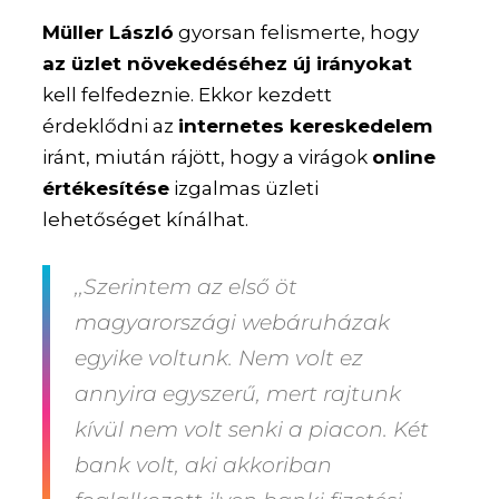
Müller László
gyorsan felismerte, hogy
az üzlet növekedéséhez új irányokat
kell felfedeznie. Ekkor kezdett
érdeklődni az
internetes kereskedelem
iránt, miután rájött, hogy a virágok
online
értékesítése
izgalmas üzleti
lehetőséget kínálhat.
,,Szerintem az első öt
magyarországi webáruházak
egyike voltunk. Nem volt ez
annyira egyszerű, mert rajtunk
kívül nem volt senki a piacon. Két
bank volt, aki akkoriban