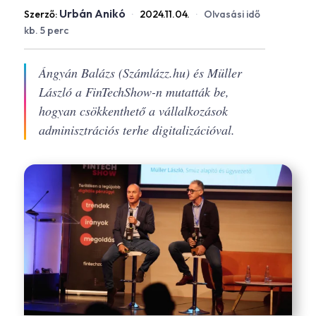
Urbán Anikó
Szerző:
·
2024.11.04.
·
Olvasási idő
kb. 5 perc
Ángyán Balázs (Számlázz.hu) és Müller
László a FinTechShow-n mutatták be,
hogyan csökkenthető a vállalkozások
adminisztrációs terhe digitalizációval.