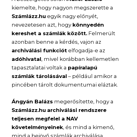
kiemelte, hogy nagyon megszerette a
Számlázz.hu
egyik nagy előnyét,
nevezetesen azt, hogy
könnyedén
kereshet a számlák között.
Felmerült
azonban benne a kérdés, vajon az
archiválási funkciót
elfogadja-e az
adóhivatal
, mivel korábban kellemetlen
tapasztalatai voltak a
papíralapú
számlák tárolásával
– például amikor a
pincében tárolt dokumentumai eláztak.
Ángyán Balázs
megerősítette, hogy a
Számlázz.hu
archiválási rendszere
teljesen megfelel a NAV
követelményeinek
, és mind a kimenő,
mind a bejövő számlák archiválása