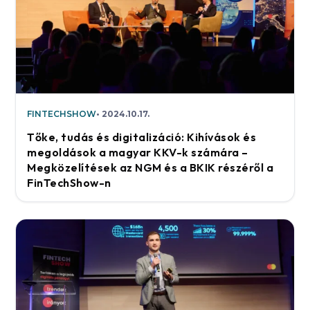
FINTECHSHOW
2024.10.17.
Tőke, tudás és digitalizáció: Kihívások és
megoldások a magyar KKV-k számára –
Megközelítések az NGM és a BKIK részéről a
FinTechShow-n