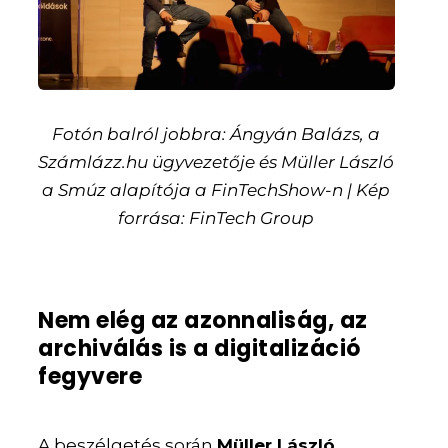
Fotón balról jobbra: Ángyán Balázs, a
Számlázz.hu ügyvezetője és Müller László
a Smúz alapítója a FinTechShow-n | Kép
forrása: FinTech Group
Nem elég az azonnaliság, az
archiválás is a digitalizáció
fegyvere
A beszélgetés során
Müller László