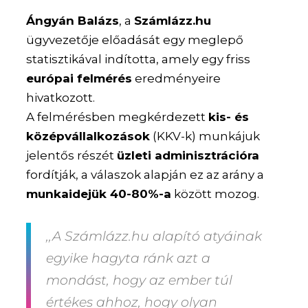
Ángyán Balázs
, a
Számlázz.hu
ügyvezetője előadását egy meglepő
statisztikával indította, amely egy friss
európai felmérés
eredményeire
hivatkozott.
A felmérésben megkérdezett
kis- és
középvállalkozások
(KKV-k) munkájuk
jelentős részét
üzleti adminisztrációra
fordítják, a válaszok alapján ez az arány a
munkaidejük 40-80%-a
között mozog.
,,A Számlázz.hu alapító atyáinak
egyike hagyta ránk azt a
mondást, hogy az ember túl
értékes ahhoz, hogy olyan