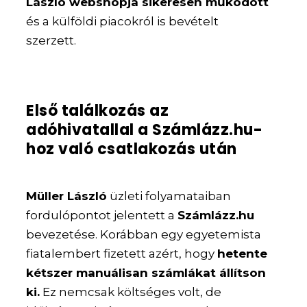
László webshopja sikeresen működött
és a külföldi piacokról is bevételt
szerzett.
Első találkozás az
adóhivatallal a Számlázz.hu-
hoz való csatlakozás után
Müller László
üzleti folyamataiban
fordulópontot jelentett a
Számlázz.hu
bevezetése. Korábban egy egyetemista
fiatalembert fizetett azért, hogy
hetente
kétszer manuálisan számlákat állítson
ki.
Ez nemcsak költséges volt, de