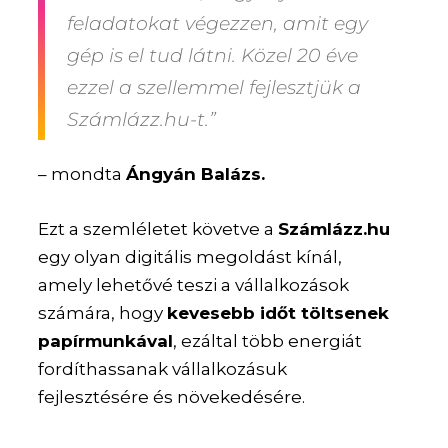
feladatokat végezzen, amit egy
gép is el tud látni. Közel 20 éve
ezzel a szellemmel fejlesztjük a
Számlázz.hu-t.”
– mondta
Ángyán Balázs.
Ezt a szemléletet követve a
Számlázz.hu
egy olyan digitális megoldást kínál,
amely lehetővé teszi a vállalkozások
számára, hogy
kevesebb időt töltsenek
papírmunkával
, ezáltal több energiát
fordíthassanak vállalkozásuk
fejlesztésére és növekedésére.