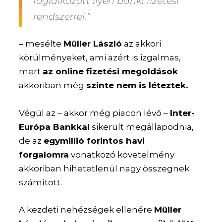
foglalkozott ilyen banki fizetési
rendszerrel.”
– mesélte
Müller László
az akkori
körülményeket, ami azért is izgalmas,
mert
az online fizetési megoldások
akkoriban még
szinte nem is léteztek.
Végül az – akkor még piacon lévő –
Inter-
Európa Bankkal
sikerült megállapodnia,
de az
egymillió forintos havi
forgalomra
vonatkozó követelmény
akkoriban hihetetlenül nagy összegnek
számított.
A kezdeti nehézségek ellenére
Müller