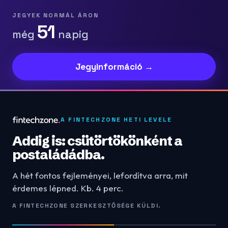
JEGYEK NORMÁL ÁRON
51
még
napig
Jegyinformáció →
A FINTECHZONE HETI LEVELE
Addig is: csütörtökönként a
postaládádba.
A hét fontos fejleményei, lefordítva arra, mit
érdemes lépned. Kb. 4 perc.
A FINTECHZONE SZERKESZTŐSÉGE KÜLDI.