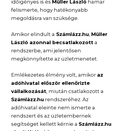
időigényes is és
Müller László
hamar
felismerte, hogy hatékonyabb
megoldásra van szüksége.
Amikor elindult a
Számlázz.hu
,
Müller
László azonnal becsatlakozott
a
rendszerbe, ami jelentősen
megkönnyítette az üzletmenetet.
Emlékezetes élmény volt, amikor
az
adóhivatal először ellenőrizte
vállalkozását
, miután csatlakozott a
Számlázz.hu
rendszeréhez. Az
adóhivatal eleinte nem ismerte a
rendszert és az üzletembernek
segítséget kellett kérnie a
Számlázz.hu