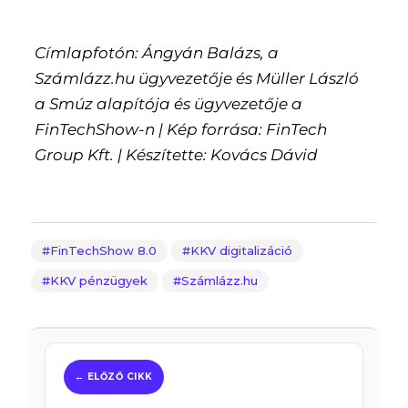
Címlapfotón: Ángyán Balázs, a
Számlázz.hu ügyvezetője és Müller László
a Smúz alapítója és ügyvezetője a
FinTechShow-n | Kép forrása: FinTech
Group Kft. | Készítette: Kovács Dávid
FinTechShow 8.0
KKV digitalizáció
KKV pénzügyek
Számlázz.hu