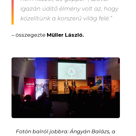
igazán üdítő élmény volt az, hogy
közelítünk a korszerű világ felé.”
– összegezte
Müller László.
Fotón balról jobbra: Ángyán Balázs, a