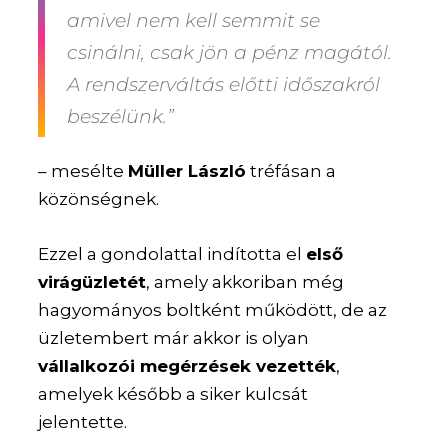
amivel nem kell semmit se
csinálni, csak jön a pénz magától.
A rendszerváltás előtti időszakról
beszélünk.”
– mesélte
Müller László
tréfásan a
közönségnek.
Ezzel a gondolattal indította el
első
virágüzletét
, amely akkoriban még
hagyományos boltként működött, de az
üzletembert már akkor is olyan
vállalkozói megérzések vezették
,
amelyek később a siker kulcsát
jelentette.