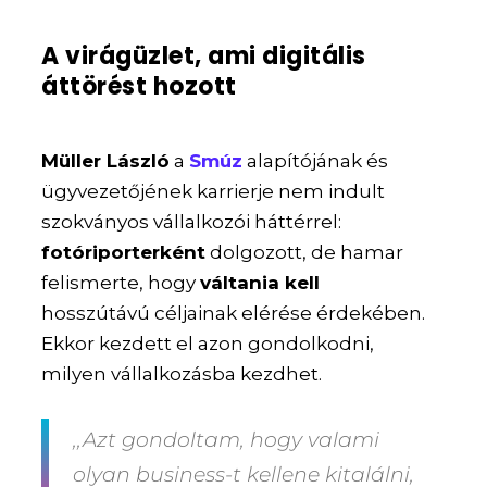
A virágüzlet, ami digitális
áttörést hozott
Müller László
a
Smúz
alapítójának és
ügyvezetőjének karrierje nem indult
szokványos vállalkozói háttérrel:
fotóriporterként
dolgozott, de hamar
felismerte, hogy
váltania kell
hosszútávú céljainak elérése érdekében.
Ekkor kezdett el azon gondolkodni,
milyen vállalkozásba kezdhet.
,,Azt gondoltam, hogy valami
olyan business-t kellene kitalálni,