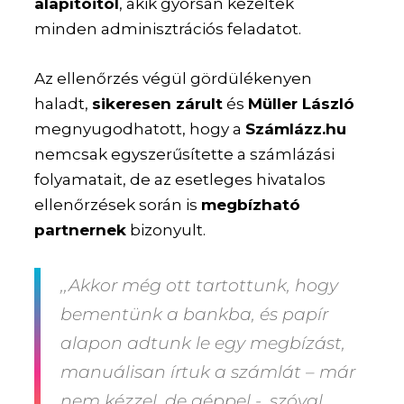
alapítóitól
, akik gyorsan kezeltek
minden adminisztrációs feladatot.
Az ellenőrzés végül gördülékenyen
haladt,
sikeresen zárult
és
Müller László
megnyugodhatott, hogy a
Számlázz.hu
nemcsak egyszerűsítette a számlázási
folyamatait, de az esetleges hivatalos
ellenőrzések során is
megbízható
partnernek
bizonyult.
,,Akkor még ott tartottunk, hogy
bementünk a bankba, és papír
alapon adtunk le egy megbízást,
manuálisan írtuk a számlát – már
nem kézzel, de géppel -, szóval