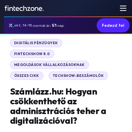
51
Fedezd fel
okt. 14-15.
normál ár:
nap
|
DIGITÁLIS PÉNZÜGYEK
|
FINTECHSHOW 8.0
|
MEGOLDÁSOK VÁLLALKOZÁSOKNAK
|
ÖSSZES CIKK
TECHSHOW-BESZÁMOLÓK
Számlázz.hu: Hogyan
csökkenthető az
adminisztrációs teher a
digitalizációval?