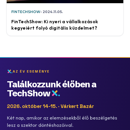
FINTECHSHOW
2024.11.05.
FinTechShow: Ki nyeri a vállalkozások
kegyeiért folyó digitális küzdelmet?
AZ ÉV ESEMÉNYE
Találkozzunk élőben a
TechShow
2026. október 14-15. · Várkert Bazár
Két nap, amikor az elemzésekből élő beszélgetés
lesz a szektor döntéshozóival.