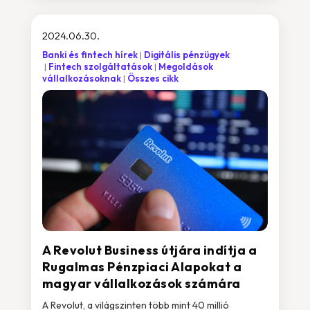
2024.06.30.
Banki és fintech hírek
Digitális pénzügyek
Fintech szolgáltatások
Megoldások
vállalkozásoknak
Összes cikk
A Revolut Business útjára indítja a
Rugalmas Pénzpiaci Alapokat a
magyar vállalkozások számára
A Revolut, a világszinten több mint 40 millió