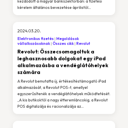
kezdődött a magyar bankszektorban: a fizetési
kérelem általános bevezetése áprilistól...
2024.03.20.
Elektronikus fizetés
Megoldások
vállalkozásoknak
Összes cikk
Revolut
Revolut: Összecsomagoltuk a
leghasznosabb dolgokat egy iPad
alkalmazásba a vendéglátóhelyek
számára
A Revolut bemutatta új, értékesítéstámogató iPad
alkalmazását, a Revolut POS-t, amellyel
egyszerűsítenék a vendéglátóhelyek működtetését.
„A kis butikoktól a nagy étteremláncokig, a Revolut
POS digitalizálja és racionalizálja az...