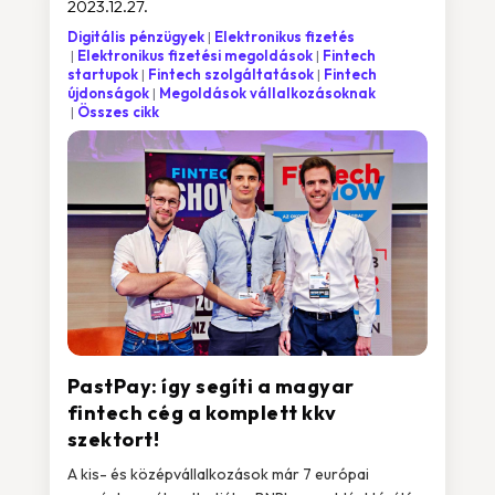
2023.12.27.
Digitális pénzügyek
Elektronikus fizetés
Elektronikus fizetési megoldások
Fintech
startupok
Fintech szolgáltatások
Fintech
újdonságok
Megoldások vállalkozásoknak
Összes cikk
PastPay: így segíti a magyar
fintech cég a komplett kkv
szektort!
A kis- és középvállalkozások már 7 európai