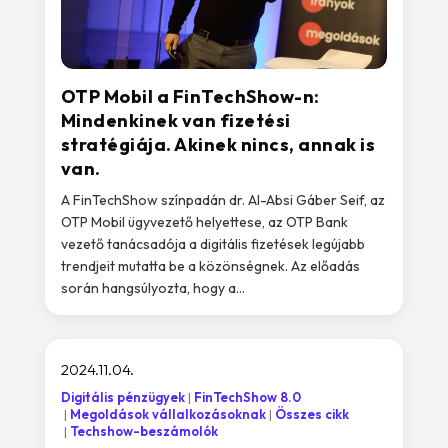
OTP Mobil a FinTechShow-n:
Mindenkinek van fizetési
stratégiája. Akinek nincs, annak is
van.
A FinTechShow színpadán dr. Al-Absi Gáber Seif, az
OTP Mobil ügyvezető helyettese, az OTP Bank
vezető tanácsadója a digitális fizetések legújabb
trendjeit mutatta be a közönségnek. Az előadás
során hangsúlyozta, hogy a...
2024.11.04.
Digitális pénzügyek
FinTechShow 8.0
Megoldások vállalkozásoknak
Összes cikk
Techshow-beszámolók