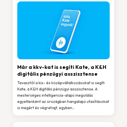
Már a kkv-kat is segíti Kate, a K&H
digitális pénzügyi asszisztense
Tavasztól a kis- és középvállalkozásokat is segíti
Kate, a K&H digitális pénzügyi asszisztense. A
mesterséges intelligencia-alapú megoldás
egyetlenként az országban hangalapú utasításokat
is megért és végrehajt, egyben...