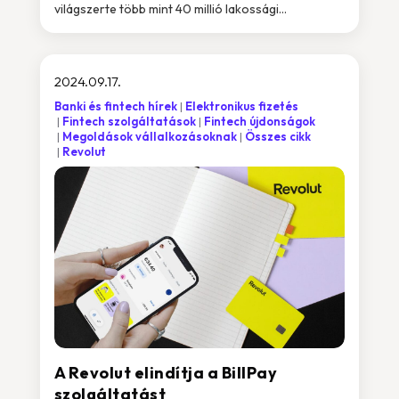
világszerte több mint 40 millió lakossági...
2024.09.17.
Banki és fintech hírek
Elektronikus fizetés
Fintech szolgáltatások
Fintech újdonságok
Megoldások vállalkozásoknak
Összes cikk
Revolut
A Revolut elindítja a BillPay
szolgáltatást