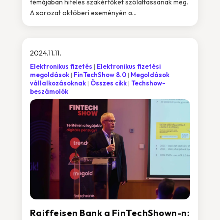
témájában hiteles szakértőket szólaltassanak meg.
A sorozat októberi eseményén a...
2024.11.11.
Elektronikus fizetés
Elektronikus fizetési
megoldások
FinTechShow 8.0
Megoldások
vállalkozásoknak
Összes cikk
Techshow-
beszámolók
Raiffeisen Bank a FinTechShown-n: