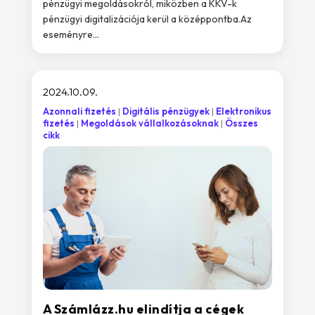
pénzügyi megoldásokról, miközben a KKV-k
pénzügyi digitalizációja kerül a középpontba.Az
eseményre...
2024.10.09.
Azonnali fizetés
Digitális pénzügyek
Elektronikus
fizetés
Megoldások vállalkozásoknak
Összes
cikk
A Számlázz.hu elindítja a cégek