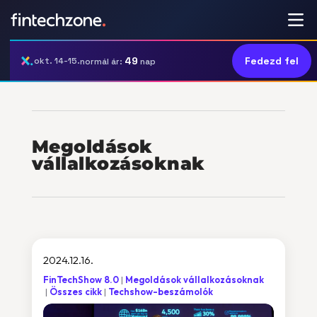
49
Fedezd fel
okt. 14-15.
normál ár:
nap
Megoldások
vállalkozásoknak
2024.12.16.
FinTechShow 8.0
Megoldások vállalkozásoknak
Összes cikk
Techshow-beszámolók