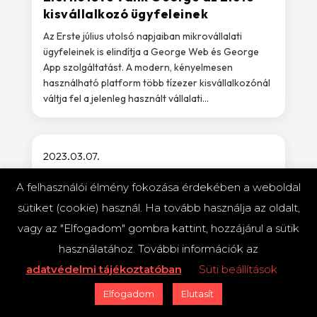
kisvállalkozó ügyfeleinek
Az Erste július utolsó napjaiban mikrovállalati
ügyfeleinek is elindítja a George Web és George
App szolgáltatást. A modern, kényelmesen
használható platform több tízezer kisvállalkozónál
váltja fel a jelenleg használt vállalati...
2023.03.07.
Elektronikus fizetés
Fintech startupok
Magyar
A felhasználói élmény fokozása érdekében a weboldal
fintech startupok
Megoldások vállalkozásoknak
Összes cikk
sütiket (cookie) használ. Ha tovább használja az oldalt,
Több mint hatezer Shoprenteres
vagy az "Elfogadom" gombra kattint, hozzájárul a sütik
webáruháznál jelenhet meg a Buy
használatához. További információk az
Now, Pay Later (BNPL) fizetési
adatvédelmi tájékoztatóban
megoldás
Süti beállítások
A Shoprenter motorján keresztül több mint hatezer
Elfogadom
Elutasít
webáruház számára nyílt meg a lehetőség a