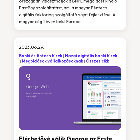
országban választhatják a BNPL megoldást kínáló
PastPay szolgáltatást, ami a magyar Péntech
digitális faktoring szolgáltató saját fejlesztése. A
magyar cég 1 éven belül Európa...
2023.06.29.
Banki és fintech hírek
Hazai digitális banki hírek
Megoldások vállalkozásoknak
Összes cikk
Elérhetővé válik George az Erste