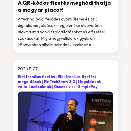
A QR-kódos fizetés meghódíthatja
a magyar piacot!
A technológiai fejlődés gyors üteme és az új
digitális megoldások megjelenése alapvetően
alakítja át a banki szolgáltatásokat és a fizetési
szokásokat. Míg a nagyvállalatok gyakran
könnyebben alkalmazkodnak ezekhez a...
2024.11.07.
Elektronikus fizetés
Elektronikus fizetési
megoldások
FinTechShow 8.0
Megoldások
vállalkozásoknak
Összes cikk
SimplePay