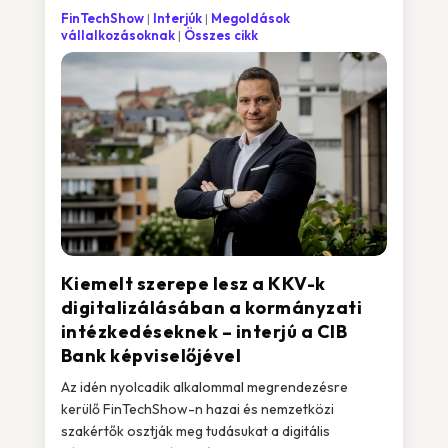
FinTechShow
Interjúk
Megoldások
vállalkozásoknak
Összes cikk
Kiemelt szerepe lesz a KKV-k
digitalizálásában a kormányzati
intézkedéseknek – interjú a CIB
Bank képviselőjével
Az idén nyolcadik alkalommal megrendezésre
kerülő FinTechShow-n hazai és nemzetközi
szakértők osztják meg tudásukat a digitális