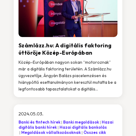
Számlázz.hu: A digitális faktoring
úttörője Közép-Európában
Közép-Európában nagyon sokan “motoroznak”
már a digitális faktoring területén. A Számlázz.hu
ügyvezetője, Ángyán Balázs piacelemzésen és
hiánypótló esettanulmányon keresztül mutatta be a
legfontosabb tapasztalatokat a digitális...
2024.05.03.
Banki és fintech hírek
Banki megoldások
Hazai
digitális banki hírek
Hazai digitális bankolás
Megoldások vállalkozásoknak
Összes cikk