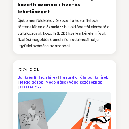
közötti azonnali fizetési
lehetőséget
Újabb mérföldkőhöz érkezett a hazai fintech
történetében a Számlázz.hu: októbertől elérhető a
vállalkozások közötti (B2B) fizetési kérelem (qvik
fizetési megoldás), amely forradalmasíthatja
ügyfelei számára az azonnali...
2024.10.01.
Banki és fintech hírek
Hazai digitális banki hírek
Megoldások
Megoldások vállalkozásoknak
Összes cikk