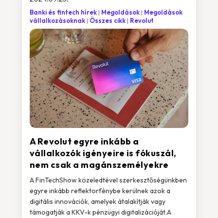
Banki és fintech hírek
Megoldások
Megoldások
vállalkozásoknak
Összes cikk
Revolut
A Revolut egyre inkább a
vállalkozók igényeire is fókuszál,
nem csak a magánszemélyekre
A FinTechShow közeledtével szerkesztőségünkben
egyre inkább reflektorfénybe kerülnek azok a
digitális innovációk, amelyek átalakítják vagy
támogatják a KKV-k pénzügyi digitalizációját.A