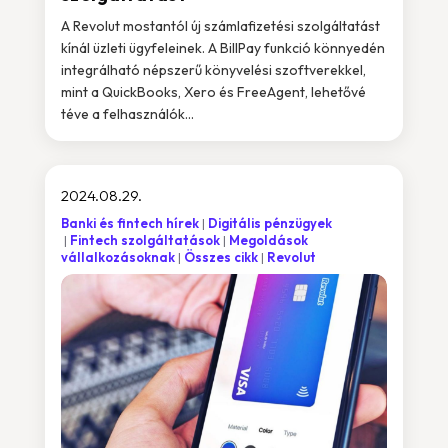
A Revolut mostantól új számlafizetési szolgáltatást
kínál üzleti ügyfeleinek. A BillPay funkció könnyedén
integrálható népszerű könyvelési szoftverekkel,
mint a QuickBooks, Xero és FreeAgent, lehetővé
téve a felhasználók...
2024.08.29.
Banki és fintech hírek
Digitális pénzügyek
Fintech szolgáltatások
Megoldások
vállalkozásoknak
Összes cikk
Revolut