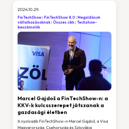
2024.10.29.
FinTechShow
FinTechShow 8.0
Megoldások
vállalkozásoknak
Összes cikk
Techshow-
beszámolók
Marcel Gajdoš a FinTechShow-n: a
KKV-k kulcsszerepet játszanak a
gazdasági életben
A nyolcadik FinTechShow-n Marcel Gajdoš, a Visa
Magyarország, Csehország és Szlovákia