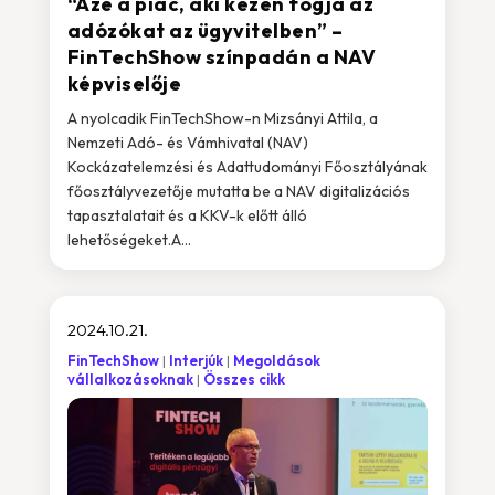
“Azé a piac, aki kézen fogja az
adózókat az ügyvitelben” –
FinTechShow színpadán a NAV
képviselője
A nyolcadik FinTechShow-n Mizsányi Attila, a
Nemzeti Adó- és Vámhivatal (NAV)
Kockázatelemzési és Adattudományi Főosztályának
főosztályvezetője mutatta be a NAV digitalizációs
tapasztalatait és a KKV-k előtt álló
lehetőségeket.A...
2024.10.21.
FinTechShow
Interjúk
Megoldások
vállalkozásoknak
Összes cikk