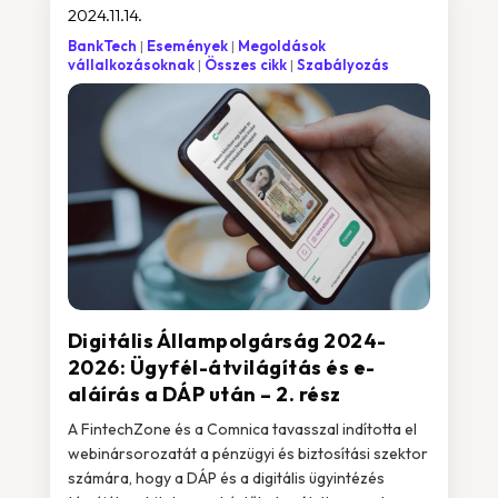
2024.11.14.
BankTech
Események
Megoldások
vállalkozásoknak
Összes cikk
Szabályozás
Digitális Állampolgárság 2024-
2026: Ügyfél-átvilágítás és e-
aláírás a DÁP után – 2. rész
A FintechZone és a Comnica tavasszal indította el
webinársorozatát a pénzügyi és biztosítási szektor
számára, hogy a DÁP és a digitális ügyintézés