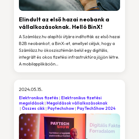
Elindult az első hazai neobank a
vállalkozásoknak. Helló BinX!
A Számlázz.hu alapítói útjára indították az első hazai
B2B neobankot, a BinX-et, amellyel céljuk, hogy a
Számlázz.hu ökoszisztémán belül egy digitális,
integrált és okos fizetési infrastruktúra jöjjön létre.
A mobilapplikáción...
2024.05.15.
Elektronikus fizetés
Elektronikus fizetési
megoldások
Megoldások vállalkozásoknak
Összes cikk
Paytechshow
PayTechShow 2024