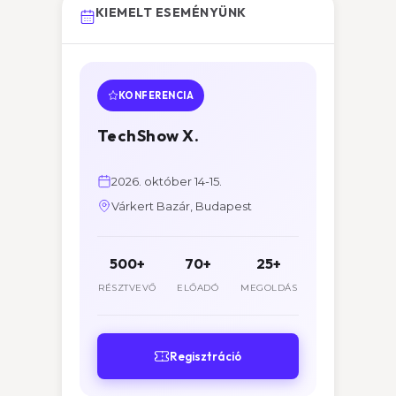
KIEMELT ESEMÉNYÜNK
KONFERENCIA
TechShow X.
2026. október 14-15.
Várkert Bazár, Budapest
500+
70+
25+
RÉSZTVEVŐ
ELŐADÓ
MEGOLDÁS
Regisztráció