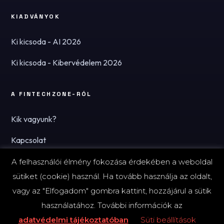
KIADVÁNYOK
Ki kicsoda - AI 2026
Ki kicsoda - Kibervédelem 2026
A FINTECHZONE-RÓL
Kik vagyunk?
Kapcsolat
Hírlevél
A felhasználói élmény fokozása érdekében a weboldal
sütiket (cookie) használ. Ha tovább használja az oldalt,
vagy az "Elfogadom" gombra kattint, hozzájárul a sütik
használatához. További információk az
© 2026 FinTechZone.hu - A FinTech Group Kft.
adatvédelmi tájékoztatóban
Süti beállítások