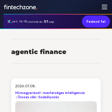
51
Fedezd fel
okt. 14-15.
normál ár:
nap
agentic finance
2026.07.08.
Hírmagyarázat
mesterséges intelligencia
Összes cikk
Szabályozás