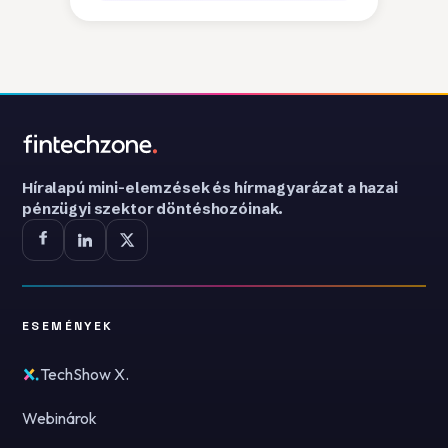
Híralapú mini-elemzések és hírmagyarázat a hazai
pénzügyi szektor döntéshozóinak.
ESEMÉNYEK
TechShow X.
Webinárok