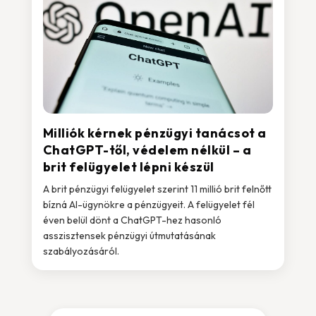
Milliók kérnek pénzügyi tanácsot a
ChatGPT-től, védelem nélkül – a
brit felügyelet lépni készül
A brit pénzügyi felügyelet szerint 11 millió brit felnőtt
bízná AI-ügynökre a pénzügyeit. A felügyelet fél
éven belül dönt a ChatGPT-hez hasonló
asszisztensek pénzügyi útmutatásának
szabályozásáról.