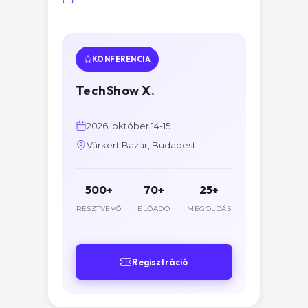
KONFERENCIA
TechShow X.
2026. október 14-15.
Várkert Bazár, Budapest
500+
70+
25+
RÉSZTVEVŐ
ELŐADÓ
MEGOLDÁS
Regisztráció