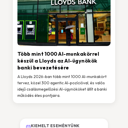
Több mint 1000 AI-munkakörrel
készül a Lloyds az AI-ügynökök
banki bevezetésére
A Lloyds 2026-ban több mint 1000 AI-munkakört
tervez, közel 300 agentic AI-pozícióval, és valós
idejű csalásmegelőzési AI-ügynököket állít a banki
működés éles pontjaira.
KIEMELT ESEMÉNYÜNK