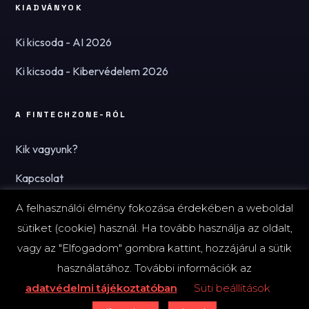
KIADVÁNYOK
Ki kicsoda - AI 2026
Ki kicsoda - Kibervédelem 2026
A FINTECHZONE-RÓL
Kik vagyunk?
Kapcsolat
Hírlevél
A felhasználói élmény fokozása érdekében a weboldal
sütiket (cookie) használ. Ha tovább használja az oldalt,
vagy az "Elfogadom" gombra kattint, hozzájárul a sütik
használatához. További információk az
© 2026 FinTechZone.hu - A FinTech Group Kft.
adatvédelmi tájékoztatóban
Süti beállítások
Impresszum
Adatvédelmi tájékoztató (PDF)
Süti-beállítások