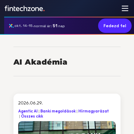
51
Fedezd fel
okt. 14-15.
normál ár:
nap
AI Akadémia
2026.06.29.
Agentic AI
Banki megoldások
Hírmagyarázat
Összes cikk