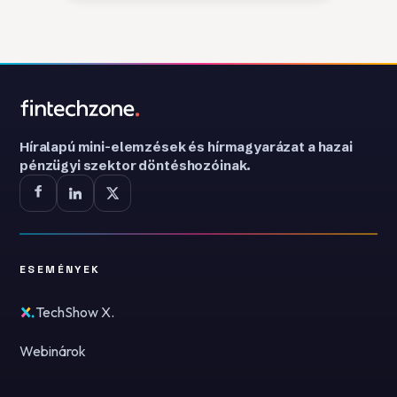
Híralapú mini-elemzések és hírmagyarázat a hazai
pénzügyi szektor döntéshozóinak.
ESEMÉNYEK
TechShow X.
Webinárok