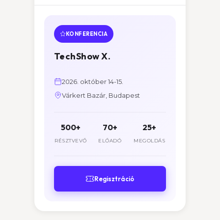
KONFERENCIA
TechShow X.
2026. október 14-15.
Várkert Bazár, Budapest
500+
70+
25+
RÉSZTVEVŐ
ELŐADÓ
MEGOLDÁS
Regisztráció