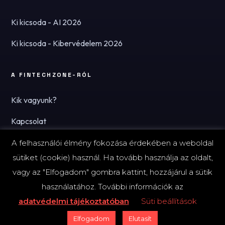
Ki kicsoda - AI 2026
Ki kicsoda - Kibervédelem 2026
A FINTECHZONE-RÓL
Kik vagyunk?
Kapcsolat
Hírlevél
A felhasználói élmény fokozása érdekében a weboldal
sütiket (cookie) használ. Ha tovább használja az oldalt,
vagy az "Elfogadom" gombra kattint, hozzájárul a sütik
használatához. További információk az
© 2026 FinTechZone.hu - A FinTech Group Kft.
adatvédelmi tájékoztatóban
Süti beállítások
Impresszum
Adatvédelmi tájékoztató (PDF)
Süti-beállítások
Elfogadom
Elutasít