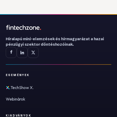
Híralapú mini-elemzések és hírmagyarázat a hazai
pénzügyi szektor döntéshozóinak.
ESEMÉNYEK
TechShow X.
Webinárok
KIADVÁNYOK