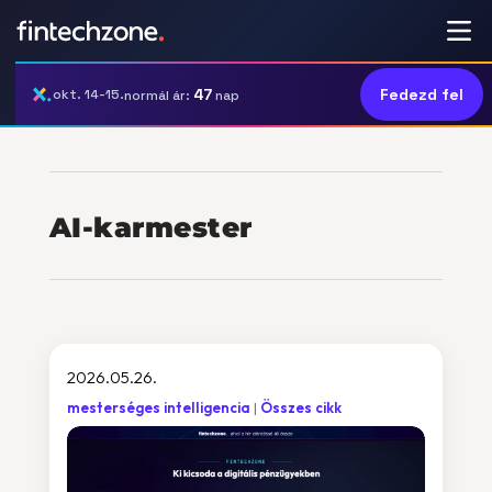
47
Fedezd fel
okt. 14-15.
normál ár:
nap
AI-karmester
2026.05.26.
mesterséges intelligencia
Összes cikk