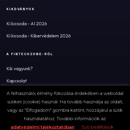
KIADVÁNYOK
Ki kicsoda - AI 2026
Ki kicsoda - Kibervédelem 2026
A FINTECHZONE-RÓL
Kik vagyunk?
Kapcsolat
Hírlevél
A felhasználói élmény fokozása érdekében a weboldal
sütiket (cookie) használ. Ha tovább használja az oldalt,
vagy az "Elfogadom" gombra kattint, hozzájárul a sütik
használatához. További információk az
© 2026 FinTechZone.hu - A FinTech Group Kft.
adatvédelmi tájékoztatóban
Süti beállítások