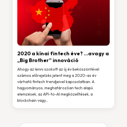
2020 a kínai fintech éve? …avagy a
„Big Brother” innováció
Ahogy az lenni szokott az új év beköszöntével
számos előrejelzés jelent meg a 2020-as év
várható fintech trendjeivel kapcsolatban. A
hagyományos, meghatározóan tech alapú
elemzések, az API-to-AI megközelítések, a
blockchain vagy...