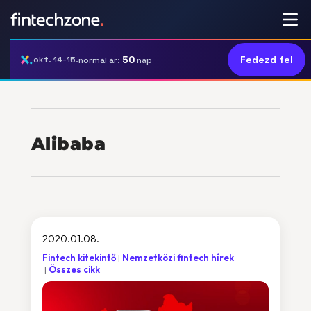
50
Fedezd fel
okt. 14-15.
normál ár:
nap
Alibaba
2020.01.08.
Fintech kitekintő
Nemzetközi fintech hírek
Összes cikk