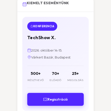
KIEMELT ESEMÉNYÜNK
KONFERENCIA
TechShow X.
2026. október 14-15.
Várkert Bazár, Budapest
500+
70+
25+
RÉSZTVEVŐ
ELŐADÓ
MEGOLDÁS
Regisztráció