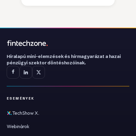
Híralapú mini-elemzések és hírmagyarázat a hazai
pénzügyi szektor döntéshozóinak.
ESEMÉNYEK
TechShow X.
Webinárok