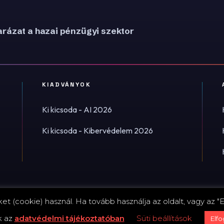
rázat a hazai pénzügyi szektor
KIADVÁNYOK
Ki kicsoda - AI 2026
Ki kicsoda - Kibervédelem 2026
t (cookie) használ. Ha tovább használja az oldalt, vagy az "E
Impress
k az
adatvédelmi tájékoztatóban
Süti beállítások
Elf