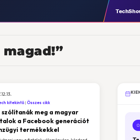
TechSho
e magad!”
KIE
.12.13.
ech kitekintő
Összes cikk
y szólítanák meg a magyar
atalok a Facebook generációt
nzügyi termékekkel
Te
íváncsi vagy a fiatalok véleményére, kérdezd