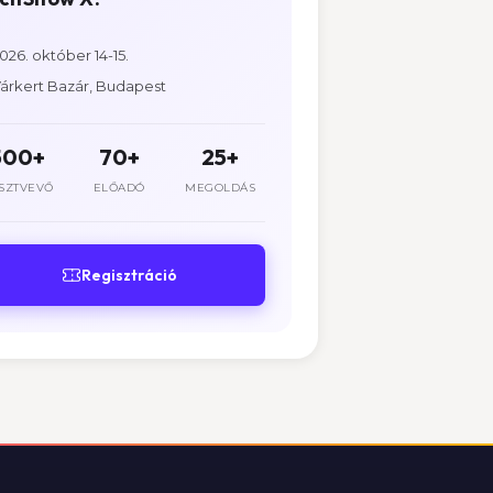
026. október 14-15.
árkert Bazár, Budapest
500+
70+
25+
SZTVEVŐ
ELŐADÓ
MEGOLDÁS
Regisztráció