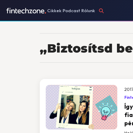
Cikkek
Podcast
Rólunk
„Biztosítsd b
2017
Fint
Íg
fi
pé
Ha k