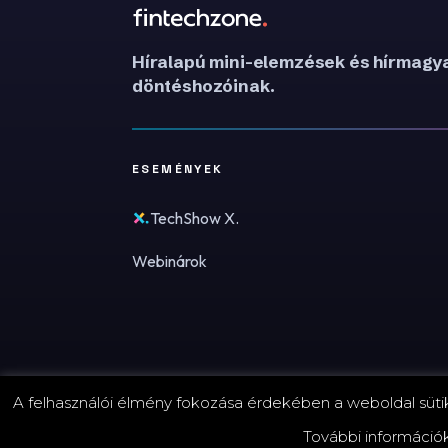
Híralapú mini-elemzések és hírmagya
döntéshozóinak.
ESEMÉNYEK
TechShow X.
Webinárok
A felhasználói élmény fokozása érdekében a weboldal sütike
© 2026 FinTechZone.hu - A FinTech Group Kft.
További információ