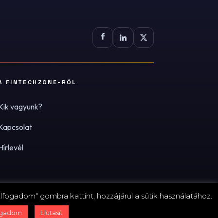
A FINTECHZONE-RÓL
Kik vagyunk?
Kapcsolat
Hírlevél
lfogadom" gombra kattint, hozzájárul a sütik használatához.
zum
·
Adatvédelmi tájékoztató (PDF)
·
Süti-beállítások
ogadom
Elutasít