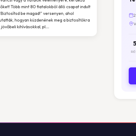
őket! Több mint 80 fiatalokból álló csapat indult
 "Biztosítsd be magad!" versenyen, ahol
2
tatták, hogyan küzdenének meg a biztosítókra
V
jövőbeli kihívásokkal, pl....
RÉ