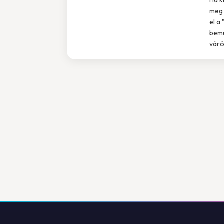
meg 
el a
bemu
váró 