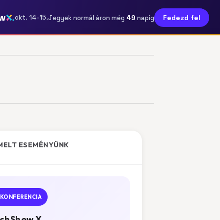
w
49
okt. 14-15.
Fedezd fel
Jegyek normál áron még
napig
MELT ESEMÉNYÜNK
KONFERENCIA
chShow X.