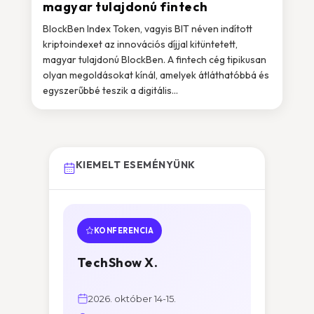
magyar tulajdonú fintech
BlockBen Index Token, vagyis BIT néven indított
kriptoindexet az innovációs díjjal kitüntetett,
magyar tulajdonú BlockBen. A fintech cég tipikusan
olyan megoldásokat kínál, amelyek átláthatóbbá és
egyszerűbbé teszik a digitális...
KIEMELT ESEMÉNYÜNK
KONFERENCIA
TechShow X.
2026. október 14-15.