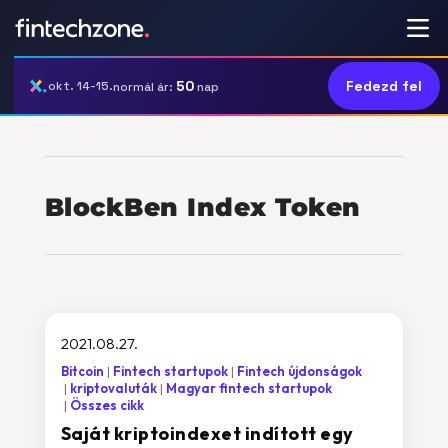
50
Fedezd fel
okt. 14-15.
normál ár:
nap
BlockBen Index Token
2021.08.27.
Bitcoin
Fintech startupok
Fintech újdonságok
kriptovaluták
Magyar fintech startupok
Összes cikk
Saját kriptoindexet indított egy