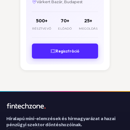
Várkert Bazár, Budapest
500+
70+
25+
RÉSZTVEVŐ
ELŐADÓ
MEGOLDÁS
Regisztráció
Híralapú mini-elemzések és hírmagyarázat a hazai
pénzügyi szektor döntéshozóinak.