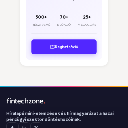
500+
70+
25+
RÉSZTVEVŐ
ELŐADÓ
MEGOLDÁS
Regisztráció
Híralapú mini-elemzések és hírmagyarázat a hazai
pénzügyi szektor döntéshozóinak.