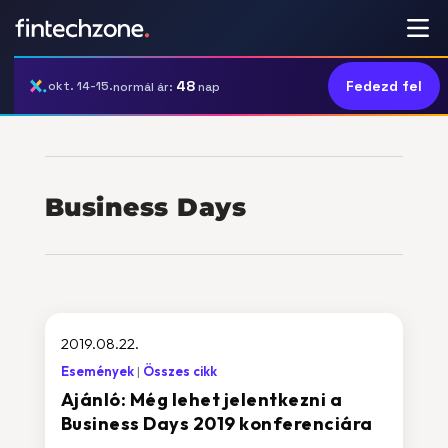
48
Fedezd fel
okt. 14-15.
normál ár:
nap
Business Days
2019.08.22.
Események
Összes cikk
Ajánló: Még lehet jelentkezni a
Business Days 2019 konferenciára