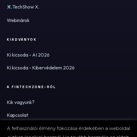
TechShow X.
Webinárok
KIADVÁNYOK
Ki kicsoda - AI 2026
Ki kicsoda - Kibervédelem 2026
A FINTECHZONE-RÓL
Kik vagyunk?
Kapcsolat
Hírlevél
A felhasználói élmény fokozása érdekében a weboldal