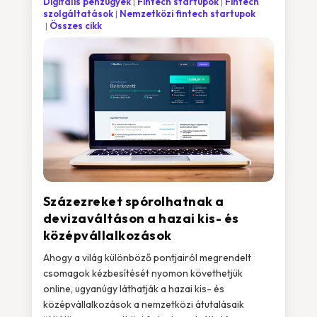
Digitális pénzügyek
Fintech startupok
Fintech
szolgáltatások
Nemzetközi fintech startupok
Összes cikk
Százezreket spórolhatnak a
devizaváltáson a hazai kis- és
középvállalkozások
Ahogy a világ különböző pontjairól megrendelt
csomagok kézbesítését nyomon követhetjük
online, ugyanúgy láthatják a hazai kis- és
középvállalkozások a nemzetközi átutalásaik