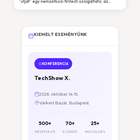
“útját” egy nemzetközi fintech szolgáltató, az...
KIEMELT ESEMÉNYÜNK
KONFERENCIA
TechShow X.
2026. október 14-15.
Várkert Bazár, Budapest
500+
70+
25+
RÉSZTVEVŐ
ELŐADÓ
MEGOLDÁS