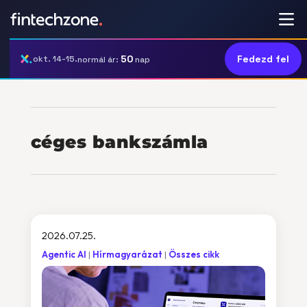
50
Fedezd fel
okt. 14-15.
normál ár:
nap
céges bankszámla
2026.07.25.
Agentic AI
Hírmagyarázat
Összes cikk