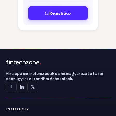
Regisztráció
Híralapú mini-elemzések és hírmagyarázat a hazai
pénzügyi szektor döntéshozóinak.
ESEMÉNYEK