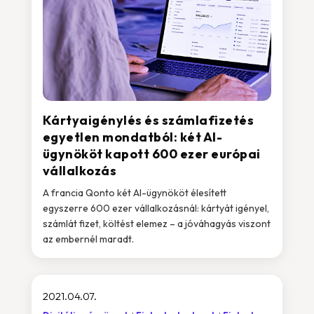
Kártyaigénylés és számlafizetés
egyetlen mondatból: két AI-
ügynököt kapott 600 ezer európai
vállalkozás
A francia Qonto két AI-ügynököt élesített
egyszerre 600 ezer vállalkozásnál: kártyát igényel,
számlát fizet, költést elemez – a jóváhagyás viszont
az embernél maradt.
2021.04.07.