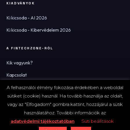
KIADVÁNYOK
Ki kicsoda - AI 2026
Ki kicsoda - Kibervédelem 2026
A FINTECHZONE-RÓL
Kik vagyunk?
Kapcsolat
Hírlevél
A felhasználói élmény fokozása érdekében a weboldal
sütiket (cookie) használ. Ha tovább használja az oldalt,
vagy az "Elfogadom" gombra kattint, hozzájárul a sütik
használatához. További információk az
© 2026 FinTechZone.hu - A FinTech Group Kft.
adatvédelmi tájékoztatóban
Süti beállítások
Impresszum
Adatvédelmi tájékoztató (PDF)
Süti-beállítások