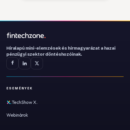
Híralapú mini-elemzések és hírmagyarázat a hazai
pénzügyi szektor döntéshozóinak.
ESEMÉNYEK
TechShow X.
Webinárok