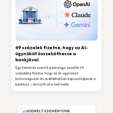
69 százalék fizetne, hogy az AI-
ügynököt összeköthesse a
bankjával
Egy felmérés szerint a pénzügyi vezetők 69
százaléka fizetne, hogy az AI-ügynökök
biztonságosan és auditálhatóan kapcsolódjanak a
bankhoz – de kontroll is kell mellé.
KIEMELT ESEMÉNYÜNK