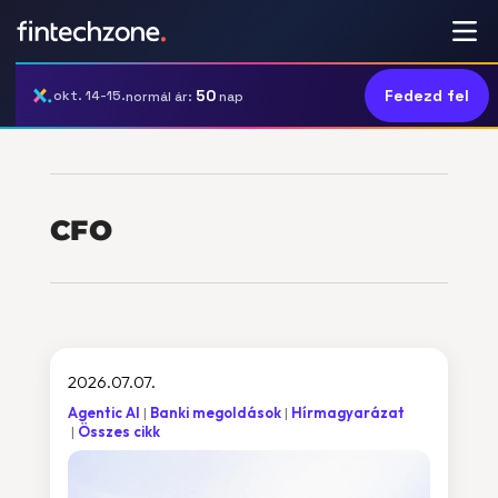
50
Fedezd fel
okt. 14-15.
normál ár:
nap
CFO
2026.07.07.
Agentic AI
Banki megoldások
Hírmagyarázat
Összes cikk