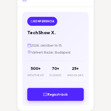
KONFERENCIA
TechShow X.
2026. október 14-15.
Várkert Bazár, Budapest
500+
70+
25+
RÉSZTVEVŐ
ELŐADÓ
MEGOLDÁS
Regisztráció