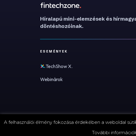
Híralapú mini-elemzések és hírmagya
döntéshozóinak.
ESEMÉNYEK
TechShow X.
Webinárok
A felhasználói élmény fokozása érdekében a weboldal sütike
© 2026 FinTechZone.hu - A FinTech Group Kft.
További információ