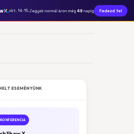
w
49
okt. 14-15.
Fedezd fel
Jegyek normál áron még
napig
MELT ESEMÉNYÜNK
KONFERENCIA
chShow X.