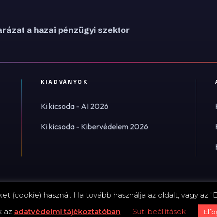
rázat a hazai pénzügyi szektor
KIADVÁNYOK
Ki kicsoda - AI 2026
Ki kicsoda - Kibervédelem 2026
t (cookie) használ. Ha tovább használja az oldalt, vagy az "E
Impress
k az
adatvédelmi tájékoztatóban
Süti beállítások
Elf