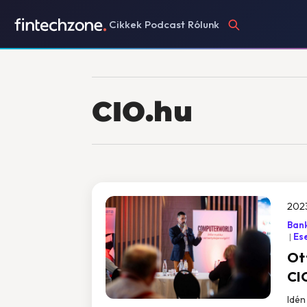
Cikkek
Podcast
Rólunk
CIO.hu
2023
Ban
Es
Ot
CI
Idén