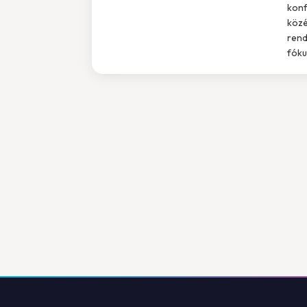
konf
közé
rend
fóku