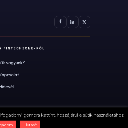
A FINTECHZONE-RÓL
Kik vagyunk?
Kapcsolat
Hírlevél
lfogadom" gombra kattint, hozzájárul a sütik használatához.
zum
·
Adatvédelmi tájékoztató (PDF)
·
Süti-beállítások
ogadom
Elutasít