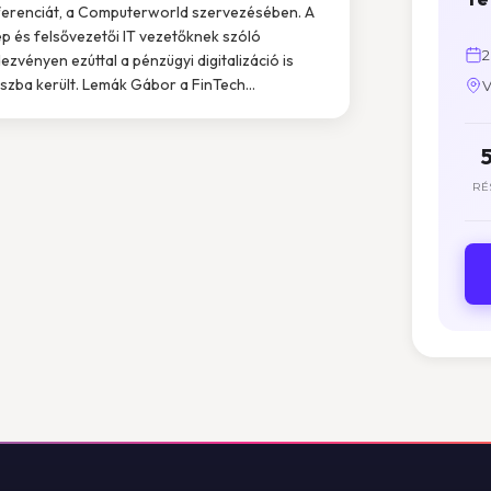
erenciát, a Computerworld szervezésében. A
p és felsővezetői IT vezetőknek szóló
2
ezvényen ezúttal a pénzügyi digitalizáció is
szba került. Lemák Gábor a FinTech...
V
RÉ