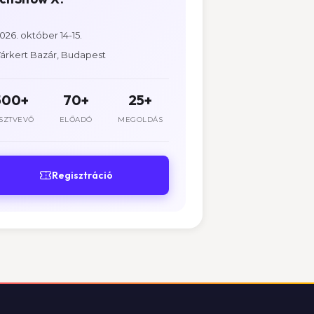
026. október 14-15.
árkert Bazár, Budapest
500+
70+
25+
SZTVEVŐ
ELŐADÓ
MEGOLDÁS
Regisztráció