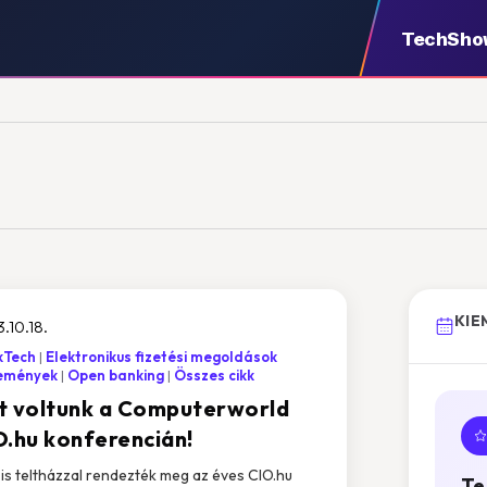
TechSho
KIE
.10.18.
kTech
Elektronikus fizetési megoldások
emények
Open banking
Összes cikk
t voltunk a Computerworld
O.hu konferencián!
 is teltházzal rendezték meg az éves CIO.hu
Te