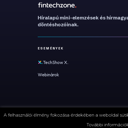
Híralapú mini-elemzések és hírmagya
döntéshozóinak.
ESEMÉNYEK
TechShow X.
Webinárok
A felhasználói élmény fokozása érdekében a weboldal sütike
© 2026 FinTechZone.hu - A FinTech Group Kft.
További információ