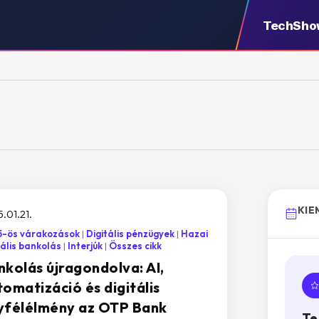
TechSho
KIE
.01.21.
5-ös várakozások
Digitális pénzügyek
Hazai
tális bankolás
Interjúk
Összes cikk
nkolás újragondolva: AI,
omatizáció és digitális
yfélélmény az OTP Bank
Te