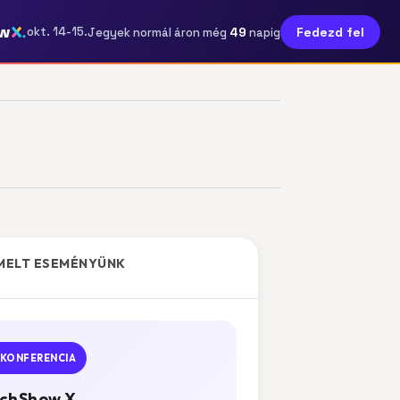
w
49
okt. 14-15.
Fedezd fel
Jegyek normál áron még
napig
MELT ESEMÉNYÜNK
KONFERENCIA
chShow X.