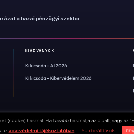
rázat a hazai pénzügyi szektor
KIADVÁNYOK
Ki kicsoda - AI 2026
Ki kicsoda - Kibervédelem 2026
t (cookie) használ. Ha tovább használja az oldalt, vagy az "E
Impress
k az
adatvédelmi tájékoztatóban
Süti beállítások
Elf