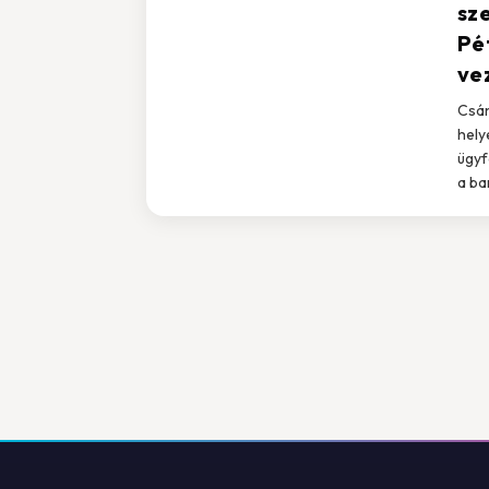
sz
Pé
ve
Csán
hely
ügyf
a ba