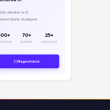
026. október 14-15.
árkert Bazár, Budapest
500+
70+
25+
SZTVEVŐ
ELŐADÓ
MEGOLDÁS
Regisztráció