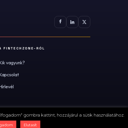
A FINTECHZONE-RÓL
Kik vagyunk?
Kapcsolat
Hírlevél
lfogadom" gombra kattint, hozzájárul a sütik használatához.
zum
·
Adatvédelmi tájékoztató (PDF)
·
Süti-beállítások
ogadom
Elutasít