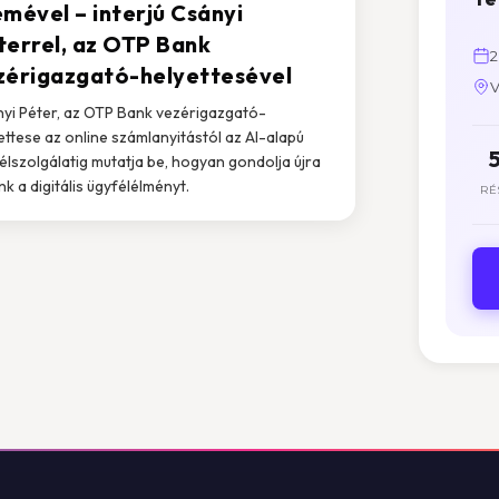
emével – interjú Csányi
terrel, az OTP Bank
2
zérigazgató-helyettesével
V
yi Péter, az OTP Bank vezérigazgató-
ettese az online számlanyitástól az AI-alapú
élszolgálatig mutatja be, hogyan gondolja újra
nk a digitális ügyfélélményt.
RÉ