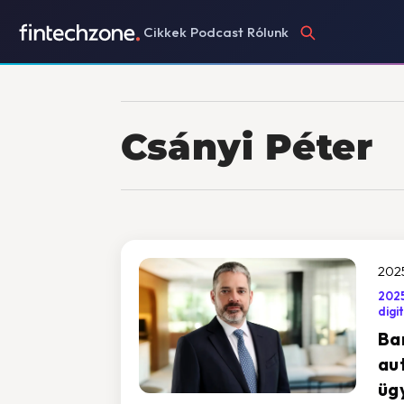
Cikkek
Podcast
Rólunk
Csányi Péter
2025
202
digi
Ba
aut
üg