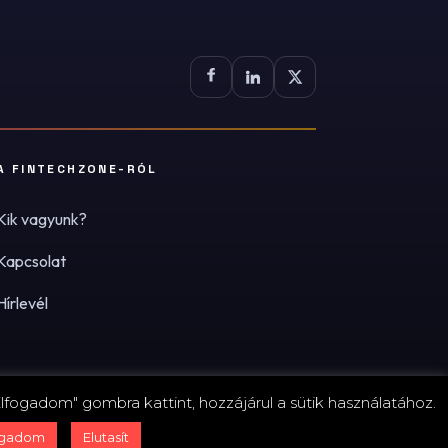
A FINTECHZONE-RÓL
Kik vagyunk?
Kapcsolat
Hírlevél
lfogadom" gombra kattint, hozzájárul a sütik használatához.
zum
·
Adatvédelmi tájékoztató (PDF)
·
Süti-beállítások
ogadom
Elutasít