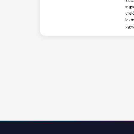
ingy
utal
laká
egyé