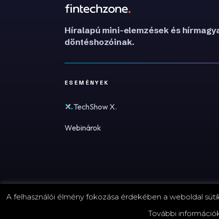
Híralapú mini-elemzések és hírmagya
döntéshozóinak.
ESEMÉNYEK
TechShow X.
Webinárok
A felhasználói élmény fokozása érdekében a weboldal sütike
© 2026 FinTechZone.hu - A FinTech Group Kft.
További információ