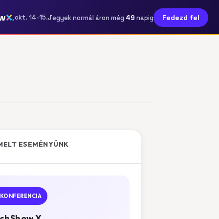
w
49
okt. 14-15.
Fedezd fel
Jegyek normál áron még
napig
MELT ESEMÉNYÜNK
KONFERENCIA
chShow X.