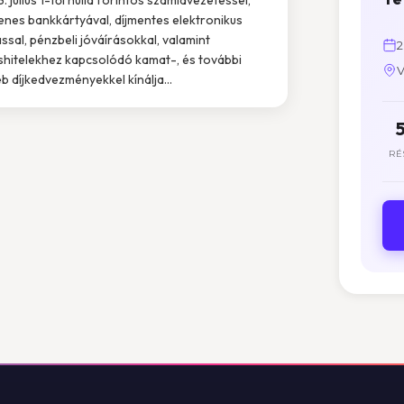
enes bankkártyával, díjmentes elektronikus
ással, pénzbeli jóváírásokkal, valamint
2
shitelekhez kapcsolódó kamat-, és további
V
b díjkedvezményekkel kínálja...
RÉ