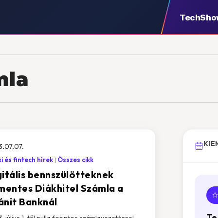
TechSho
mla
KIE
.07.07.
i és fintech hírek
Összes cikk
gitális bennszülötteknek
jmentes Diákhitel Számla a
ánit Banknál
Te
. július 1-től nulla forintos számlavezetéssel,