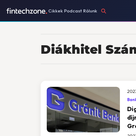
Cikkek
Podcast
Rólunk
Diákhitel Szá
2023
Bank
Di
dí
Gr
2023