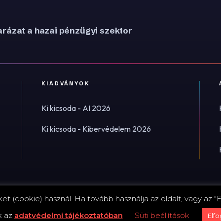
rázat a hazai pénzügyi szektor
KIADVÁNYOK
Ki kicsoda - AI 2026
Ki kicsoda - Kibervédelem 2026
t (cookie) használ. Ha tovább használja az oldalt, vagy az "E
Impress
k az
adatvédelmi tájékoztatóban
Süti beállítások
Elf