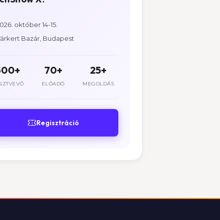
026. október 14-15.
árkert Bazár, Budapest
500+
70+
25+
SZTVEVŐ
ELŐADÓ
MEGOLDÁS
Regisztráció