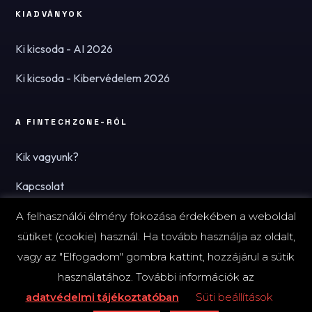
KIADVÁNYOK
Ki kicsoda - AI 2026
Ki kicsoda - Kibervédelem 2026
A FINTECHZONE-RÓL
Kik vagyunk?
Kapcsolat
Hírlevél
A felhasználói élmény fokozása érdekében a weboldal
sütiket (cookie) használ. Ha tovább használja az oldalt,
vagy az "Elfogadom" gombra kattint, hozzájárul a sütik
használatához. További információk az
© 2026 FinTechZone.hu - A FinTech Group Kft.
adatvédelmi tájékoztatóban
Süti beállítások