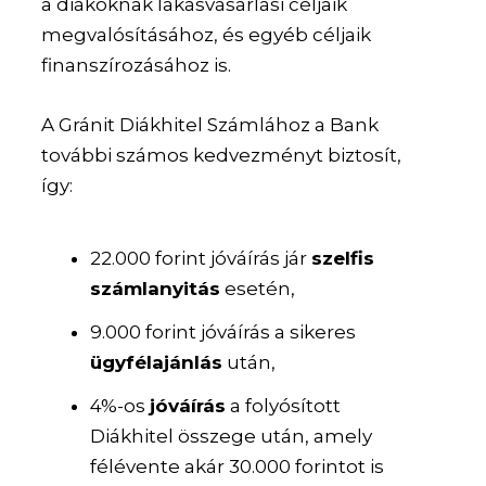
a diákoknak lakásvásárlási céljaik
megvalósításához, és egyéb céljaik
finanszírozásához is.
A Gránit Diákhitel Számlához a Bank
további számos kedvezményt biztosít,
így:
22.000 forint jóváírás jár
szelfis
számlanyitás
esetén,
9.000 forint jóváírás a sikeres
ügyfélajánlás
után,
4%-os
jóváírás
a folyósított
Diákhitel összege után, amely
félévente akár 30.000 forintot is