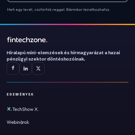
Heti egy levél, csütörtök reggel. Bármikor leiratkozhatsz.
Híralapú mini-elemzések és hírmagyarázat a hazai
pénzügyi szektor döntéshozóinak.
ESEMÉNYEK
TechShow X.
Webinárok