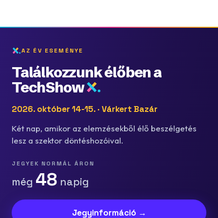
AZ ÉV ESEMÉNYE
Találkozzunk élőben a
TechShow
2026. október 14-15. · Várkert Bazár
Két nap, amikor az elemzésekből élő beszélgetés
lesz a szektor döntéshozóival.
JEGYEK NORMÁL ÁRON
48
még
napig
Jegyinformáció →