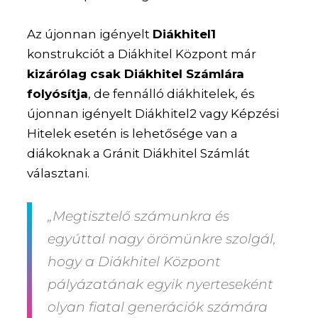
Az újonnan igényelt
Diákhitel1
konstrukciót a Diákhitel Központ már
kizárólag csak Diákhitel Számlára
folyósítja
, de fennálló diákhitelek, és
újonnan igényelt Diákhitel2 vagy Képzési
Hitelek esetén is lehetősége van a
diákoknak a Gránit Diákhitel Számlát
választani.
„Megtisztelő számunkra és
egyúttal nagy örömünkre szolgál,
hogy a Diákhitel Központ
pályázatának egyik nyerteseként
olyan fiatal generációk számára