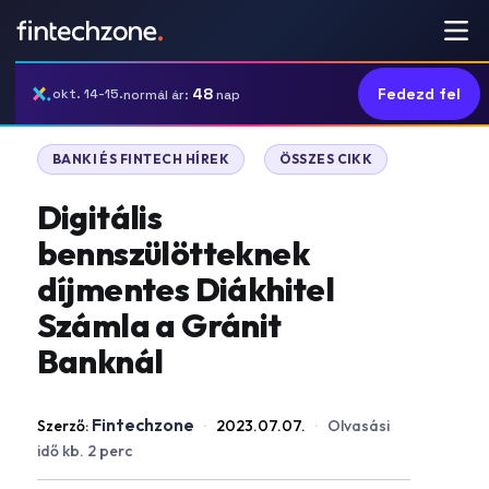
48
Fedezd fel
okt. 14-15.
normál ár:
nap
|
BANKI ÉS FINTECH HÍREK
ÖSSZES CIKK
Digitális
bennszülötteknek
díjmentes Diákhitel
Számla a Gránit
Banknál
Fintechzone
Szerző:
·
2023.07.07.
·
Olvasási
idő kb. 2 perc