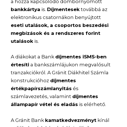
a hozzá kapcsolódó dombornyomott
bankkártya
is.
Díjmentesek
továbbá az
elektronikus csatornákon benyújtott
eseti utalások, a csoportos beszedési
megbízások és a rendszeres forint
utalások
is.
A diákokat a Bank
díjmentes iSMS-ben
értesíti
a bankszámlájukon megvalósult
tranzakciókról. A Gránit Diákhitel Számla
konstrukcióhoz
díjmentes
értékpapírszámlanyitás
és
számlavezetés, valamint
díjmentes
állampapír vétel és eladás
is elérhető.
A Gránit Bank
kamatkedvezményt
kínál