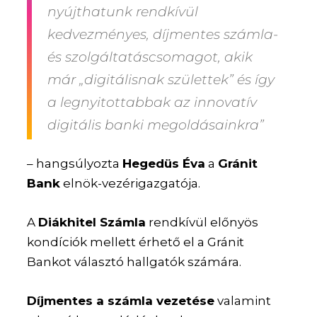
nyújthatunk rendkívül
kedvezményes, díjmentes számla-
és szolgáltatáscsomagot, akik
már „digitálisnak születtek” és így
a legnyitottabbak az innovatív
digitális banki megoldásainkra”
– hangsúlyozta
Hegedüs Éva
a
Gránit
Bank
elnök-vezérigazgatója.
A
Diákhitel Számla
rendkívül előnyös
kondíciók mellett érhető el a Gránit
Bankot választó hallgatók számára.
Díjmentes a számla vezetése
valamint