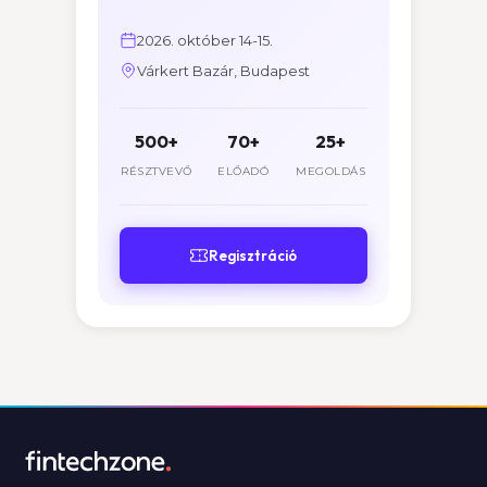
2026. október 14-15.
Várkert Bazár, Budapest
500+
70+
25+
RÉSZTVEVŐ
ELŐADÓ
MEGOLDÁS
Regisztráció