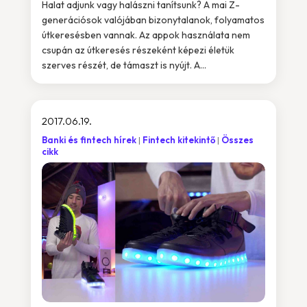
Halat adjunk vagy halászni tanítsunk? A mai Z-
generációsok valójában bizonytalanok, folyamatos
útkeresésben vannak. Az appok használata nem
csupán az útkeresés részeként képezi életük
szerves részét, de támaszt is nyújt. A...
2017.06.19.
Banki és fintech hírek
Fintech kitekintő
Összes
cikk