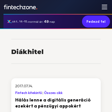
49
Fedezd fel
okt. 14-15.
normál ár:
nap
Diákhitel
2017.07.14.
Fintech kitekintő
Összes cikk
Hálás lenne a digitális generáció
ezekért a pénzügyi appokért