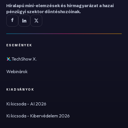
Híralapú mini-elemzések és hírmagyarázat a hazai
pénzügyi szektor döntéshozóinak.
ESEMÉNYEK
TechShow X.
Webinárok
KIADVÁNYOK
Ki kicsoda - AI 2026
Ki kicsoda - Kibervédelem 2026