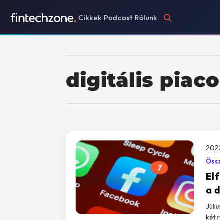
Cikkek
Podcast
Rólunk
digitális piac
202
Össz
El
a d
Júli
két 