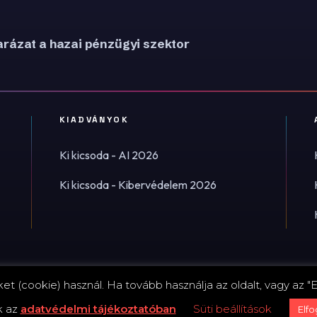
rázat a hazai pénzügyi szektor
KIADVÁNYOK
Ki kicsoda - AI 2026
Ki kicsoda - Kibervédelem 2026
t (cookie) használ. Ha tovább használja az oldalt, vagy az "E
Impress
k az
adatvédelmi tájékoztatóban
Süti beállítások
Elf