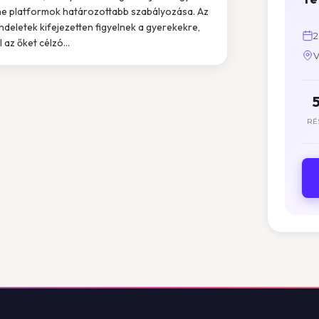
ne platformok határozottabb szabályozása. Az
endeletek kifejezetten figyelnek a gyerekekre,
2
 az őket célzó...
V
RÉ