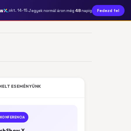
w
48
okt. 14-15.
Fedezd fel
Jegyek normál áron még
napig
MELT ESEMÉNYÜNK
KONFERENCIA
chShow X.