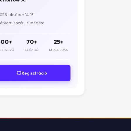
026. október 14-15.
árkert Bazár, Budapest
500+
70+
25+
SZTVEVŐ
ELŐADÓ
MEGOLDÁS
Regisztráció