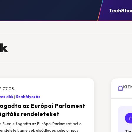
TechSho
ok
KIE
2.07.08.
es cikk
Szabályozás
fogadta az Európai Parlament
igitális rendeleteket
us 5-én elfogadta az Európai Parlament azt a
rendeletet, amelyek elsődleges célja a nagy
Te