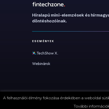
Híralapú mini-elemzések és hírmagya
döntéshozóinak.
ESEMÉNYEK
TechShow X.
Webinárok
A felhasználói élmény fokozása érdekében a weboldal sütike
© 2026 FinTechZone.hu - A FinTech Group Kft.
További információ