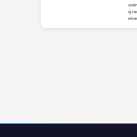
onli
új r
mivel