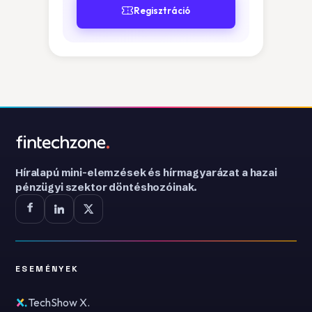
Regisztráció
Híralapú mini-elemzések és hírmagyarázat a hazai
pénzügyi szektor döntéshozóinak.
ESEMÉNYEK
TechShow X.