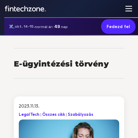
49
Fedezd fel
okt. 14-15.
normál ár:
nap
E-ügyintézési törvény
2023.11.13.
LegalTech
Összes cikk
Szabályozás