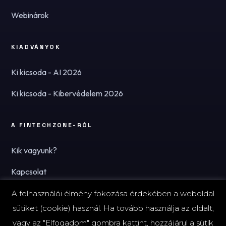
Webinárok
KIADVÁNYOK
Ki kicsoda - AI 2026
Ki kicsoda - Kibervédelem 2026
A FINTECHZONE-RÓL
Kik vagyunk?
Kapcsolat
Hírlevél
A felhasználói élmény fokozása érdekében a weboldal
sütiket (cookie) használ. Ha tovább használja az oldalt,
vagy az "Elfogadom" gombra kattint, hozzájárul a sütik