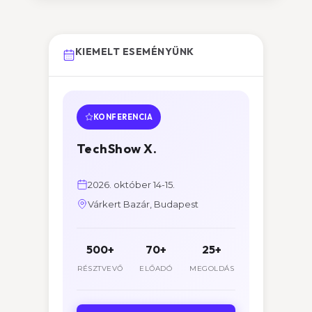
KIEMELT ESEMÉNYÜNK
KONFERENCIA
TechShow X.
2026. október 14-15.
Várkert Bazár, Budapest
500+
70+
25+
RÉSZTVEVŐ
ELŐADÓ
MEGOLDÁS