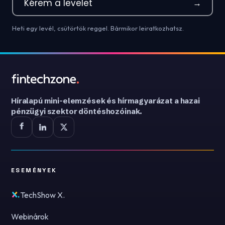
Kérem a levelet
→
Heti egy levél, csütörtök reggel. Bármikor leiratkozhatsz.
Híralapú mini-elemzések és hírmagyarázat a hazai
pénzügyi szektor döntéshozóinak.
ESEMÉNYEK
TechShow X.
Webinárok