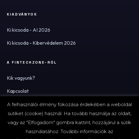
KIADVÁNYOK
Ki kicsoda - AI 2026
Ki kicsoda - Kibervédelem 2026
A FINTECHZONE-RÓL
Kik vagyunk?
Kapcsolat
Hírlevél
A felhasználói élmény fokozása érdekében a weboldal
sütiket (cookie) használ. Ha tovább használja az oldalt,
vagy az "Elfogadom" gombra kattint, hozzájárul a sütik
használatához. További információk az
© 2026 FinTechZone.hu - A FinTech Group Kft.