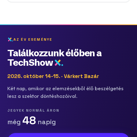
AZ ÉV ESEMÉNYE
Találkozzunk élőben a
TechShow
2026. október 14-15. · Várkert Bazár
Két nap, amikor az elemzésekből élő beszélgetés
lesz a szektor döntéshozóival.
JEGYEK NORMÁL ÁRON
48
még
napig