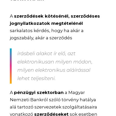
A
szerződések kötésénél, szerződéses
jognyilatkozatok megtételénél
sarkalatos kérdés, hogy ha akár a
jogszabály, akár a szerződés
írásbeli alakot ír elő, azt
elektronikusan milyen módon,
milyen elektronikus aláírással
lehet teljesíteni.
A
pénzügyi szektorban
a Magyar
Nemzeti Bankról szóló törvény hatálya
alá tartozó szervezetek szolgáltatásaira
vonatkozó
szerződéseket
sok esetben