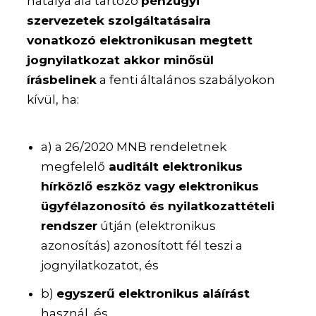
hatálya alá tartozó
pénzügyi
szervezetek szolgáltatásaira
vonatkozó elektronikusan megtett
jognyilatkozat akkor minősül
írásbelinek
a fenti általános szabályokon
kívül, ha:
a) a 26/2020 MNB rendeletnek
megfelelő
auditált elektronikus
hírközlő eszköz vagy elektronikus
ügyfélazonosító és nyilatkozattételi
rendszer
útján (elektronikus
azonosítás) azonosított fél teszi a
jognyilatkozatot, és
b)
egyszerű elektronikus aláírást
használ, és