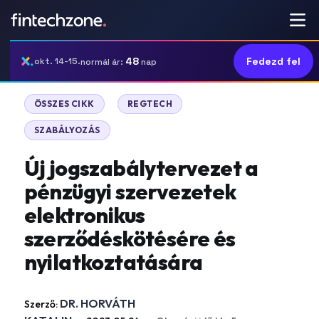
48
Fedezd fel
okt. 14-15.
normál ár:
nap
|
|
ÖSSZES CIKK
REGTECH
SZABÁLYOZÁS
Új jogszabálytervezet a
pénzügyi szervezetek
elektronikus
szerződéskötésére és
nyilatkoztatására
DR. HORVÁTH
Szerző: