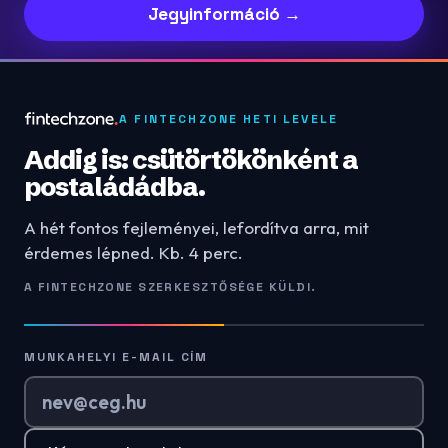
Jegyinformáció →
A FINTECHZONE HETI LEVELE
Addig is: csütörtökönként a
postaládádba.
A hét fontos fejleményei, lefordítva arra, mit
érdemes lépned. Kb. 4 perc.
A FINTECHZONE SZERKESZTŐSÉGE KÜLDI.
MUNKAHELYI E-MAIL CÍM