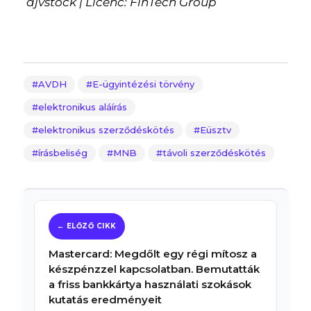
djvstock | Licenc: FinTech Group
AVDH
E-ügyintézési törvény
elektronikus aláírás
elektronikus szerződéskötés
Eüsztv
írásbeliség
MNB
távoli szerződéskötés
Mastercard: Megdőlt egy régi mítosz a
készpénzzel kapcsolatban. Bemutatták
a friss bankkártya használati szokások
kutatás eredményeit