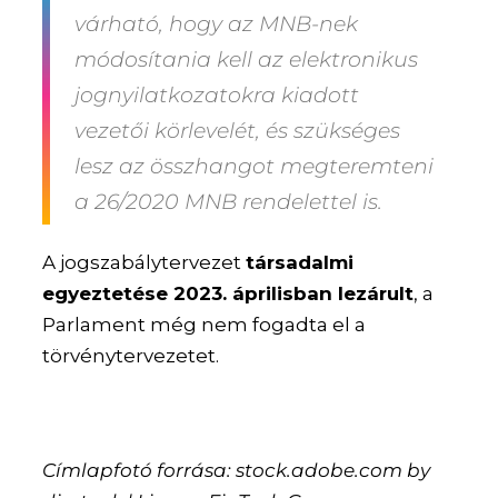
várható, hogy az MNB-nek
módosítania kell az elektronikus
jognyilatkozatokra kiadott
vezetői körlevelét, és szükséges
lesz az összhangot megteremteni
a 26/2020 MNB rendelettel is.
A jogszabálytervezet
társadalmi
egyeztetése 2023. áprilisban lezárult
, a
Parlament még nem fogadta el a
törvénytervezetet.
Címlapfotó forrása: stock.adobe.com by