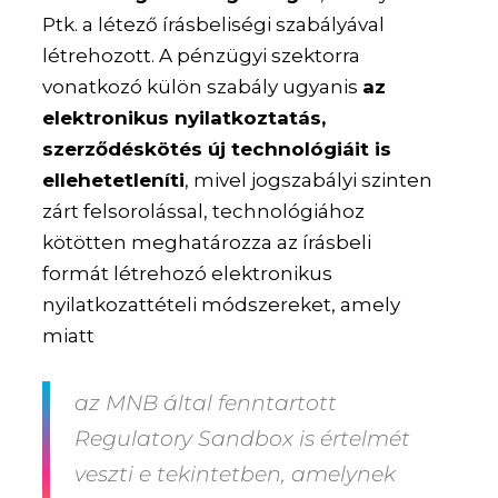
Ptk. a létező írásbeliségi szabályával
létrehozott. A pénzügyi szektorra
vonatkozó külön szabály ugyanis
az
elektronikus nyilatkoztatás,
szerződéskötés új technológiáit is
ellehetetleníti
, mivel jogszabályi szinten
zárt felsorolással, technológiához
kötötten meghatározza az írásbeli
formát létrehozó elektronikus
nyilatkozattételi módszereket, amely
miatt
az MNB által fenntartott
Regulatory Sandbox is értelmét
veszti e tekintetben, amelynek