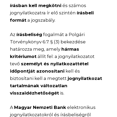
írásban kell megkötni
és számos
jognyilatkozatra ír elő szintén
írásbeli
formát
a jogszabály.
Az
írásbeliség
fogalmát a Polgári
Törvénykönyv 6:7. § (3) bekezdése
határozza meg, amely
hármas
kritériumot
állít fel: a jognyilatkozatot
tevő
személyt és nyilatkozattétel
időpontját azonosítani
kell és
biztosítani kell a megtett
jognyilatkozat
tartalmának változatlan
visszaidézhetőségét
is.
A
Magyar Nemzeti Bank
elektronikus
jognyilatkozatokról és írásbeliségről