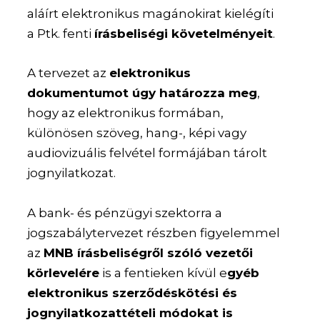
aláírt elektronikus magánokirat kielégíti
a Ptk. fenti
írásbeliségi követelményeit
.
A tervezet az
elektronikus
dokumentumot úgy határozza meg
,
hogy az elektronikus formában,
különösen szöveg, hang-, képi vagy
audiovizuális felvétel formájában tárolt
jognyilatkozat.
A bank- és pénzügyi szektorra a
jogszabálytervezet részben figyelemmel
az
MNB írásbeliségről szóló vezetői
körlevelére
is a fentieken kívül e
gyéb
elektronikus szerződéskötési és
jognyilatkozattételi módokat is