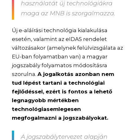
használatát új technológiákra
maga az MNB is szorgalmazza.
Új e-aláírási technológia kialakulása
esetén, valamint az eIDAS rendelet
változásakor (amelynek felülvizsgálata az
EU-ban folyamatban van) a magyar
jogszabály folyamatos módosításra
szorulna.
A jogalkotás azonban nem
tud lépést tartani a technológiai
fejlődéssel, ezért is fontos a lehető
legnagyobb mértékben
technológiasemlegesen
megfogalmazni a jogszabályokat.
A jogszabálytervezet alapján