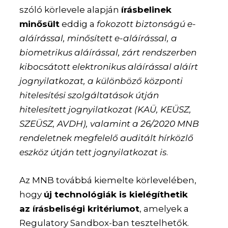
szóló körlevele alapján
írásbelinek
minősült
eddig a
fokozott biztonságú e-
aláírással, minősített e-aláírással, a
biometrikus aláírással, zárt rendszerben
kibocsátott elektronikus aláírással aláírt
jognyilatkozat, a különböző központi
hitelesítési szolgáltatások útján
hitelesített jognyilatkozat (KAÜ, KEÜSZ,
SZEÜSZ, AVDH), valamint a 26/2020 MNB
rendeletnek megfelelő auditált hírközlő
eszköz útján tett jognyilatkozat is
.
Az MNB továbbá kiemelte körlevelében,
hogy
új technológiák is kielégíthetik
az írásbeliségi kritériumot
, amelyek a
Regulatory Sandbox-ban tesztelhetők.