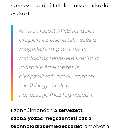
szervezet auditált elektronikus hírközlő
eszközt.
A hivatkozott MNB rendelet
alapján az első értelmezés a
megfelelő, míg az Eüsztv.
módosítás tervezete szerint a
második értelmezés is
elképzelhető, amely szintén
további gyakorlati
nehézségekhez fog vezetni.
Ezen túlmenően
a tervezett
szabályozás megszünteti azt a
technológiasemlegességet
, amelyet a