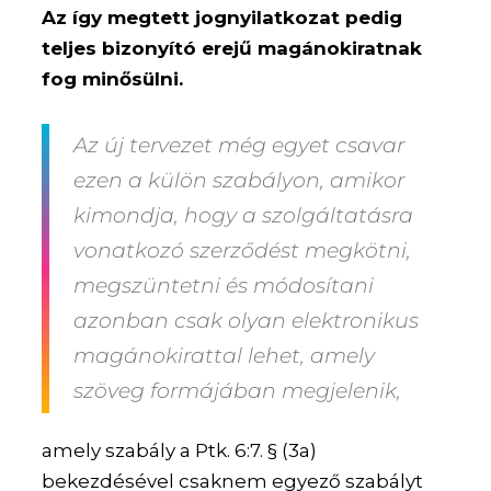
Az így megtett jognyilatkozat pedig
teljes bizonyító erejű magánokiratnak
fog minősülni.
Az új tervezet még egyet csavar
ezen a külön szabályon, amikor
kimondja, hogy a szolgáltatásra
vonatkozó szerződést megkötni,
megszüntetni és módosítani
azonban csak olyan elektronikus
magánokirattal lehet, amely
szöveg formájában
megjelenik,
amely szabály a Ptk. 6:7. § (3a)
bekezdésével csaknem egyező szabályt