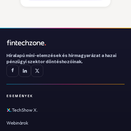
Híralapú mini-elemzések és hírmagyarázat a hazai
pénzügyi szektor döntéshozóinak.
ESEMÉNYEK
TechShow X.
Webinárok