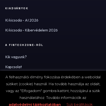
KIADVÁNYOK
Ki kicsoda - AI 2026
Ki kicsoda - Kibervédelem 2026
A FINTECHZONE-RÓL
Kik vagyunk?
Kapcsolat
Hírlevél
A felhasználói élmény fokozása érdekében a weboldal
sütiket (cookie) használ. Ha tovább használja az oldalt,
vagy az "Elfogadom" gombra kattint, hozzájárul a sütik
használatához. További információk az
© 2026 FinTechZone.hu - A FinTech Group Kft.
adatvédelmi tájékoztatóban
Süti beállítások