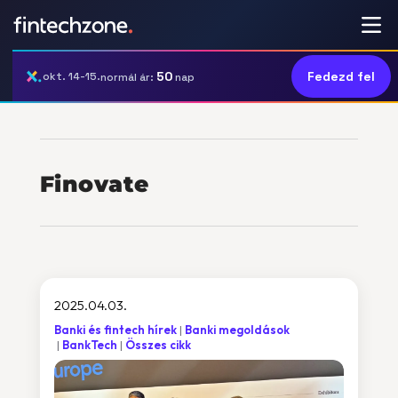
50
Fedezd fel
okt. 14-15.
normál ár:
nap
Finovate
2025.04.03.
Banki és fintech hírek
Banki megoldások
BankTech
Összes cikk