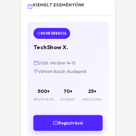
KIEMELT ESEMÉNYÜNK
KONFERENCIA
TechShow X.
2026. október 14-15.
Várkert Bazár, Budapest
500+
70+
25+
RÉSZTVEVŐ
ELŐADÓ
MEGOLDÁS
Regisztráció