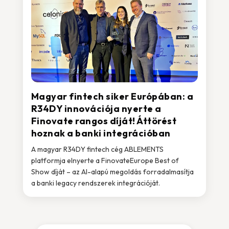
Magyar fintech siker Európában: a
R34DY innovációja nyerte a
Finovate rangos díját! Áttörést
hoznak a banki integrációban
A magyar R34DY fintech cég ABLEMENTS
platformja elnyerte a FinovateEurope Best of
Show díját – az AI-alapú megoldás forradalmasítja
a banki legacy rendszerek integrációját.