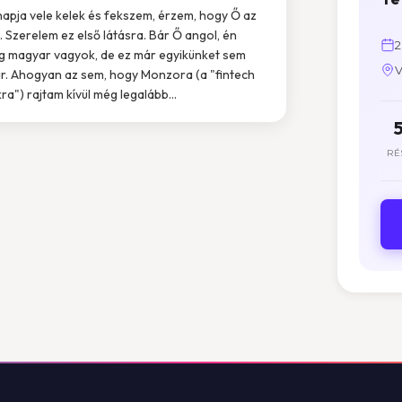
napja vele kelek és fekszem, érzem, hogy Ő az
i. Szerelem ez első látásra. Bár Ő angol, én
2
g magyar vagyok, de ez már egyikünket sem
V
r. Ahogyan az sem, hogy Monzora (a "fintech
ra") rajtam kívül még legalább...
RÉ