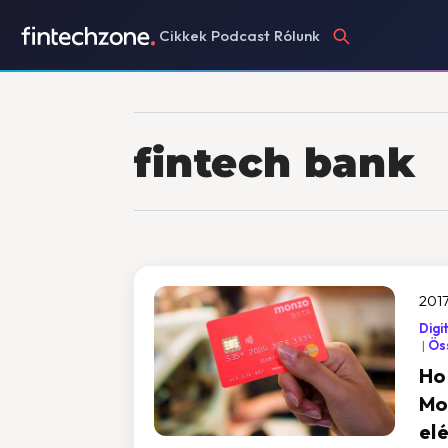
Cikkek
Podcast
Rólunk
fintech bank
2017
Digi
Öss
Ho
Mo
el