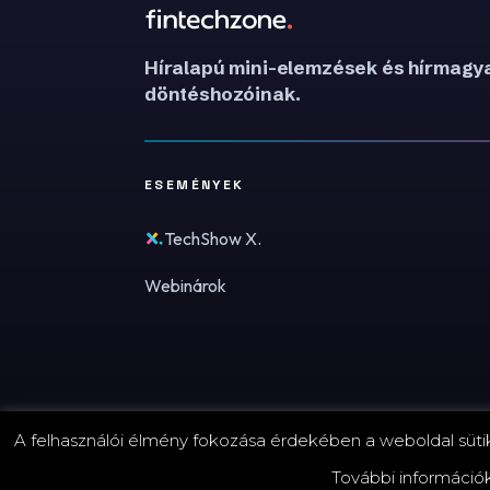
Híralapú mini-elemzések és hírmagya
döntéshozóinak.
ESEMÉNYEK
TechShow X.
Webinárok
A felhasználói élmény fokozása érdekében a weboldal sütike
© 2026 FinTechZone.hu - A FinTech Group Kft.
További információ