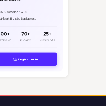
026. október 14-15.
árkert Bazár, Budapest
500+
70+
25+
SZTVEVŐ
ELŐADÓ
MEGOLDÁS
Regisztráció