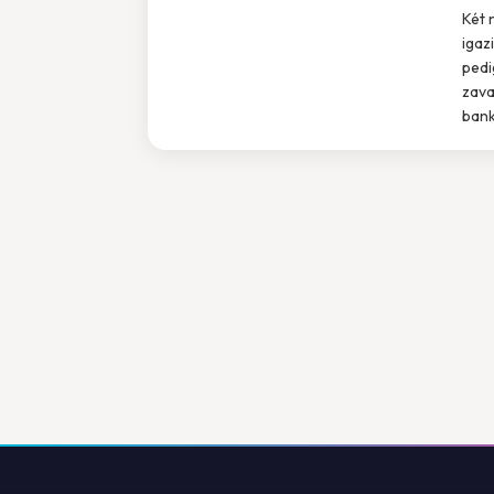
Két 
igaz
pedi
zava
bank