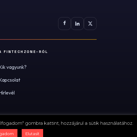
A FINTECHZONE-RÓL
Kik vagyunk?
Kapcsolat
Hírlevél
lfogadom" gombra kattint, hozzájárul a sütik használatához.
zum
·
Adatvédelmi tájékoztató (PDF)
·
Süti-beállítások
ogadom
Elutasít