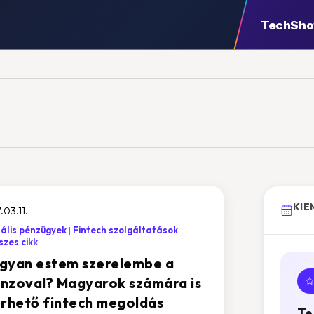
TechSh
KIE
.03.11.
tális pénzügyek
Fintech szolgáltatások
zes cikk
gyan estem szerelembe a
nzoval? Magyarok számára is
érhető fintech megoldás
Te