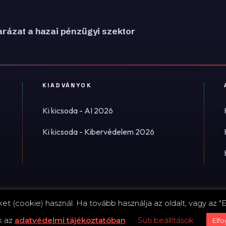
rázat a hazai pénzügyi szektor
KIADVÁNYOK
Ki kicsoda - AI 2026
Ki kicsoda - Kibervédelem 2026
t (cookie) használ. Ha tovább használja az oldalt, vagy az "E
Impress
k az
adatvédelmi tájékoztatóban
Süti beállítások
Elf