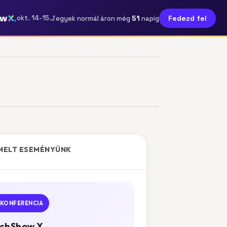
ow
51
okt. 14-15.
Fedezd fel
Jegyek normál áron még
napig
MELT ESEMÉNYÜNK
KONFERENCIA
chShow X.