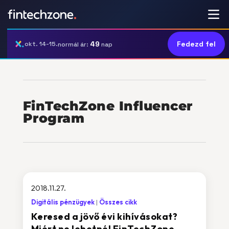
49
Fedezd fel
okt. 14-15.
normál ár:
nap
FinTechZone Influencer
Program
2018.11.27.
Digitális pénzügyek
Összes cikk
Keresed a jövő évi kihívásokat?
Miért ne lehetnél FinTechZone