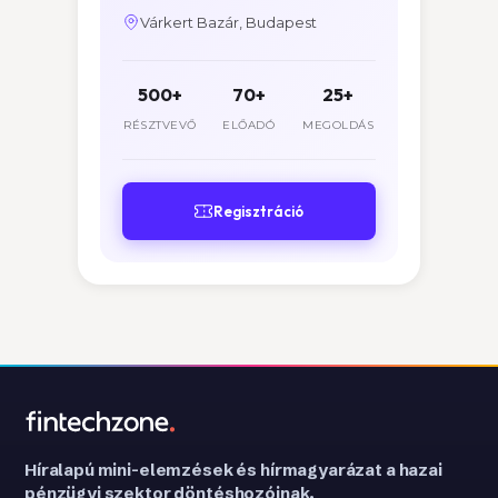
Várkert Bazár, Budapest
500+
70+
25+
RÉSZTVEVŐ
ELŐADÓ
MEGOLDÁS
Regisztráció
Híralapú mini-elemzések és hírmagyarázat a hazai
pénzügyi szektor döntéshozóinak.