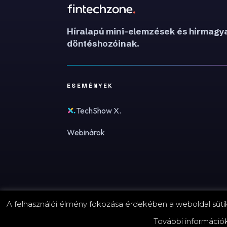
Híralapú mini-elemzések és hírmagya
döntéshozóinak.
ESEMÉNYEK
TechShow X.
Webinárok
A felhasználói élmény fokozása érdekében a weboldal sütike
© 2026 FinTechZone.hu - A FinTech Group Kft.
További információ