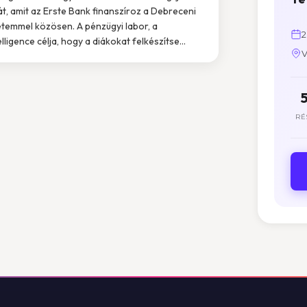
át, amit az Erste Bank finanszíroz a Debreceni
temmel közösen. A pénzügyi labor, a
2
elligence célja, hogy a diákokat felkészítse...
V
RÉ