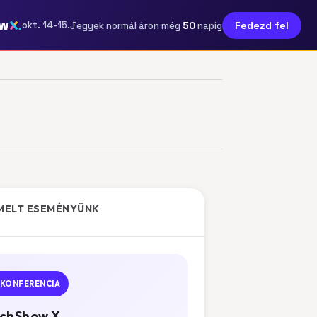
ow
50
okt. 14-15.
Fedezd fel
Jegyek normál áron még
napig
MELT ESEMÉNYÜNK
KONFERENCIA
chShow X.