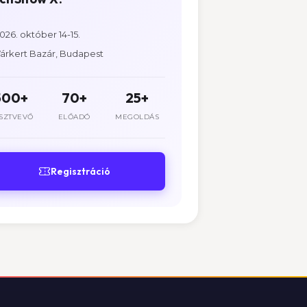
026. október 14-15.
árkert Bazár, Budapest
500+
70+
25+
SZTVEVŐ
ELŐADÓ
MEGOLDÁS
Regisztráció