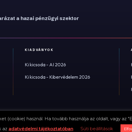
rázat a hazai pénzügyi szektor
KIADVÁNYOK
Ki kicsoda - AI 2026
Ki kicsoda - Kibervédelem 2026
t (cookie) használ. Ha tovább használja az oldalt, vagy az "E
Impress
k az
adatvédelmi tájékoztatóban
Süti beállítások
Elf