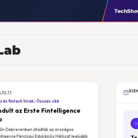
TechSh
 Lab
KIE
.10.17.
i és fintech hírek
Összes cikk
ndult az Erste Fintelligence
b
őn Debrecenben átadták az országos
elligence Pénzügyi Edukációs Hálózat legújabb
Te