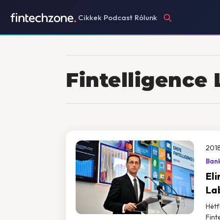
Cikkek
Podcast
Rólunk
Fintelligence
2018
Bank
Eli
La
Hétf
Fint