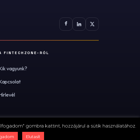
A FINTECHZONE-RÓL
Kik vagyunk?
Kapcsolat
Hírlevél
lfogadom" gombra kattint, hozzájárul a sütik használatához.
zum
·
Adatvédelmi tájékoztató (PDF)
·
Süti-beállítások
ogadom
Elutasít