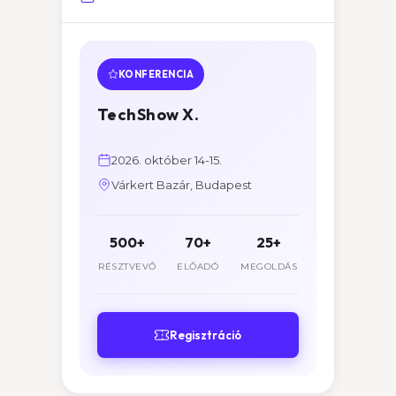
KONFERENCIA
TechShow X.
2026. október 14-15.
Várkert Bazár, Budapest
500+
70+
25+
RÉSZTVEVŐ
ELŐADÓ
MEGOLDÁS
Regisztráció