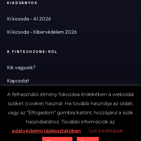
KIADVÁNYOK
Ki kicsoda - AI 2026
Ki kicsoda - Kibervédelem 2026
A FINTECHZONE-RÓL
Kik vagyunk?
Kapcsolat
Hírlevél
A felhasználói élmény fokozása érdekében a weboldal
sütiket (cookie) használ. Ha tovább használja az oldalt,
vagy az "Elfogadom" gombra kattint, hozzájárul a sütik
használatához. További információk az
© 2026 FinTechZone.hu - A FinTech Group Kft.
adatvédelmi tájékoztatóban
Süti beállítások
Impresszum
Adatvédelmi tájékoztató (PDF)
Süti-beállítások