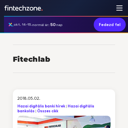
50
Fedezd fel
okt. 14-15.
normál ár:
nap
Fitechlab
2018.05.02.
Hazai digitális banki hírek
Hazai digitális
bankolás
Összes cikk