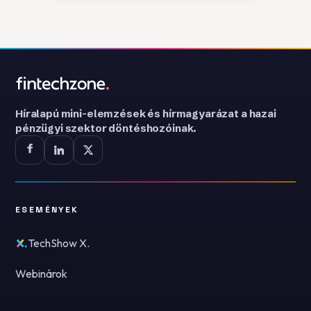
Híralapú mini-elemzések és hírmagyarázat a hazai
pénzügyi szektor döntéshozóinak.
ESEMÉNYEK
TechShow X.
Webinárok