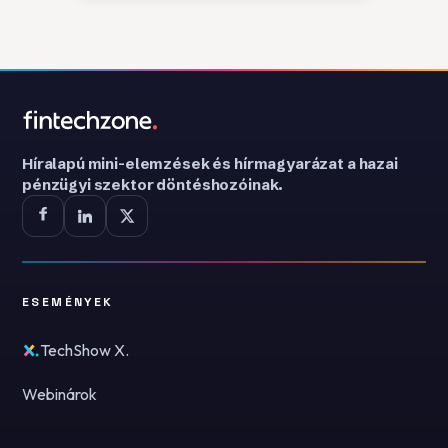
Híralapú mini-elemzések és hírmagyarázat a hazai
pénzügyi szektor döntéshozóinak.
ESEMÉNYEK
TechShow X.
Webinárok