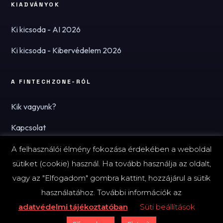
KIADVÁNYOK
Ki kicsoda - AI 2026
Ki kicsoda - Kibervédelem 2026
A FINTECHZONE-RÓL
Kik vagyunk?
Kapcsolat
Hírlevél
A felhasználói élmény fokozása érdekében a weboldal
sütiket (cookie) használ. Ha tovább használja az oldalt,
vagy az "Elfogadom" gombra kattint, hozzájárul a sütik
használatához. További információk az
© 2026 FinTechZone.hu - A FinTech Group Kft.
adatvédelmi tájékoztatóban
Süti beállítások
Impresszum
Adatvédelmi tájékoztató (PDF)
Süti-beállítások