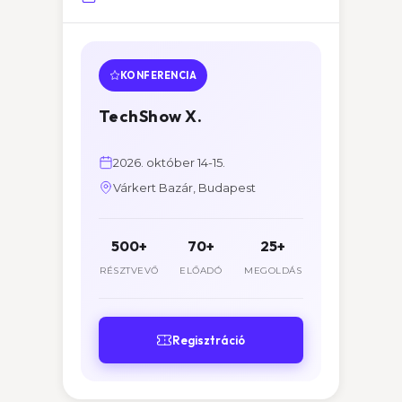
KONFERENCIA
TechShow X.
2026. október 14-15.
Várkert Bazár, Budapest
500+
70+
25+
RÉSZTVEVŐ
ELŐADÓ
MEGOLDÁS
Regisztráció