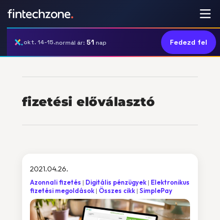
51
Fedezd fel
okt. 14-15.
normál ár:
nap
fizetési előválasztó
2021.04.26.
Azonnali fizetés
Digitális pénzügyek
Elektronikus
fizetési megoldások
Összes cikk
SimplePay