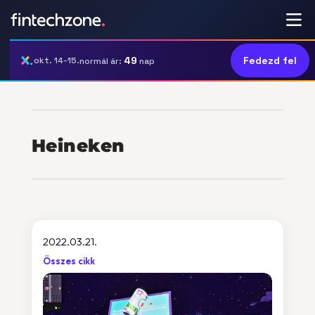
49
Fedezd fel
okt. 14-15.
normál ár:
nap
Heineken
2022.03.21.
Összes cikk