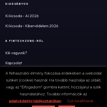
KIADVÁNYOK
Ki kicsoda - AI 2026
Ki kicsoda - Kibervédelem 2026
A FINTECHZONE-RÓL
Kik vagyunk?
Kapcsolat
Hírlevél
A felhasználói élmény fokozása érdekében a weboldal
sütiket (cookie) használ. Ha tovább használja az oldalt,
vagy az "Elfogadom" gombra kattint, hozzájárul a sütik
használatához. További információk az
© 2026 FinTechZone.hu - A FinTech Group Kft.
adatvédelmi tájékoztatóban
Süti beállítások
Impresszum
Adatvédelmi tájékoztató (PDF)
Süti-beállítások