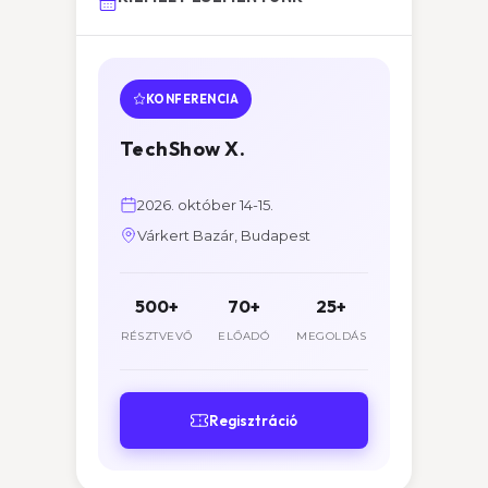
KONFERENCIA
TechShow X.
2026. október 14-15.
Várkert Bazár, Budapest
500+
70+
25+
RÉSZTVEVŐ
ELŐADÓ
MEGOLDÁS
Regisztráció