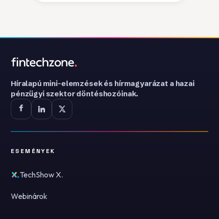
Híralapú mini-elemzések és hírmagyarázat a hazai
pénzügyi szektor döntéshozóinak.
ESEMÉNYEK
TechShow X.
Webinárok