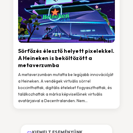
Sörfőzés élesztő helyett pixelekkel.
A Heineken is beköltözött a
metaverzumba
A metaverzumban mutatta be legújabb innovációját
a Heineken. A vendégek virtuális sörrel
koccinthattak, digitális ételeket fogyaszthattak, és
találkozhattak a márka képviselőinek virtuális
avatárjaival a Decentralanden. Nem...
KIEMELT ESEMÉNYÜNK