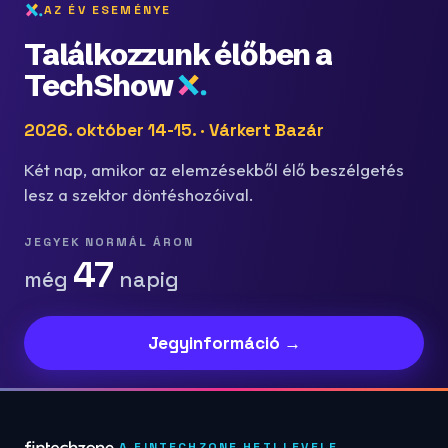
AZ ÉV ESEMÉNYE
Találkozzunk élőben a
TechShow
2026. október 14-15. · Várkert Bazár
Két nap, amikor az elemzésekből élő beszélgetés
lesz a szektor döntéshozóival.
JEGYEK NORMÁL ÁRON
47
még
napig
Jegyinformáció →
A FINTECHZONE HETI LEVELE