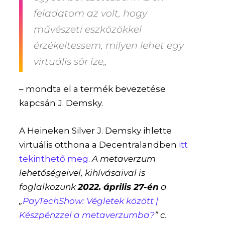
feladatom az volt, hogy
művészeti eszközökkel
érzékeltessem, milyen lehet egy
virtuális sör íze
„
– mondta el a termék bevezetése
kapcsán J. Demsky.
A Heineken Silver J. Demsky ihlette
virtuális otthona a Decentralandben
itt
tekinthető meg
.
A metaverzum
lehetőségeivel, kihívásaival is
foglalkozunk
2022. április 27-én
a
„
PayTechShow: Végletek között |
Készpénzzel a metaverzumba?
” c.