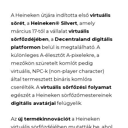
A Heineken útjára indította első
virtuális
sörét
, a
Heineken® Silvert
, amely
március 17-től a vállalat
virtuális
sörfőzdéjében
, a
Decentraland digitális
platformon
belül is megtalálható. A
különleges A-élesztőt A-pixelekre, a
mezőkön szüretelt komlót pedig
virtuális, NPC-k (non-player character)
által termesztett bináris komlóra
cserélték. A
virtuális sörfőzési folyamat
egészét a Heineken sörfőzőmestereinek
digitális avatárjai
felügyelik.
Az
új termékinnovációt
a Heineken
virtuális sörfőzdéjében mutatták be, ahol