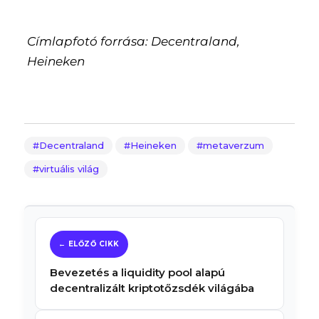
Címlapfotó forrása: Decentraland,
Heineken
Decentraland
Heineken
metaverzum
virtuális világ
Bevezetés a liquidity pool alapú
decentralizált kriptotőzsdék világába