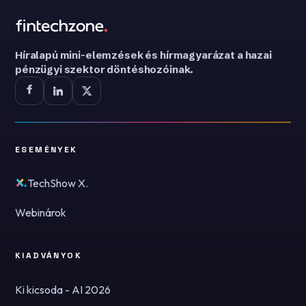
Híralapú mini-elemzések és hírmagyarázat a hazai
pénzügyi szektor döntéshozóinak.
ESEMÉNYEK
TechShow X.
Webinárok
KIADVÁNYOK
Ki kicsoda - AI 2026