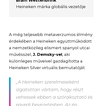
Bram Westenbrink
Heineken márka globális vezetője
A még teljesebb metaverzumos élmény
érdekében a Heineken együttműködött
a nemzetközileg elismert spanyol utcai
művésszel,
J. Demsky-vel
, aki
különleges műveivel gazdagította a
Heineken Silver virtuális bemutatóját:
„A Heineken szerelmeseként
izgatottan vártam, hogy részt
vehessek ebben a szórakoztató és
egyedi bevezetésben. Az én