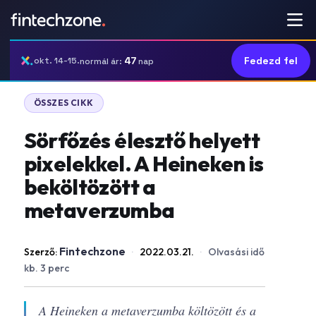
47
Fedezd fel
okt. 14-15.
normál ár:
nap
ÖSSZES CIKK
Sörfőzés élesztő helyett
pixelekkel. A Heineken is
beköltözött a
metaverzumba
Fintechzone
Szerző:
·
2022.03.21.
·
Olvasási idő
kb. 3 perc
A Heineken a metaverzumba költözött és a