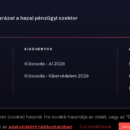
rázat a hazai pénzügyi szektor
KIADVÁNYOK
Ki kicsoda - AI 2026
Ki kicsoda - Kibervédelem 2026
t (cookie) használ. Ha tovább használja az oldalt, vagy az "E
Impress
k az
adatvédelmi tájékoztatóban
Süti beállítások
Elf