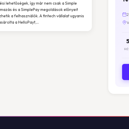
tési lehetőségek, így már nem csak a Simple
lmazás és a SimplePay megoldások előnyeit
2
zhetik a felhasználók. A fintech vállalat ugyanis
sárolta a HelloPayt,...
V
RÉ