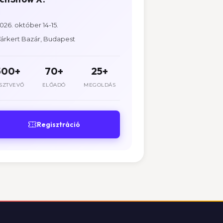
026. október 14-15.
árkert Bazár, Budapest
500+
70+
25+
SZTVEVŐ
ELŐADÓ
MEGOLDÁS
Regisztráció