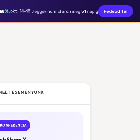
ow
51
okt. 14-15.
Fedezd fel
Jegyek normál áron még
napig
MELT ESEMÉNYÜNK
KONFERENCIA
chShow X.