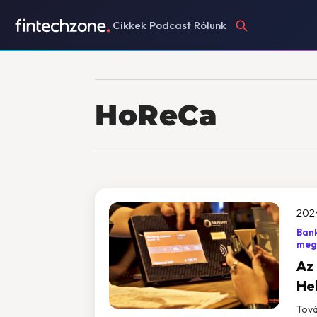
Cikkek
Podcast
Rólunk
HoReCa
2024
Bank
meg
Az
He
Tová