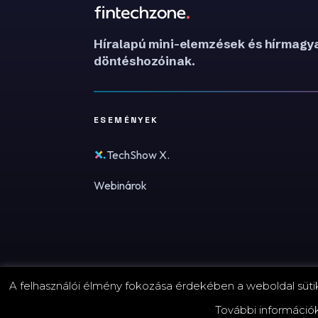
Híralapú mini-elemzések és hírmagya
döntéshozóinak.
ESEMÉNYEK
TechShow X.
Webinárok
A felhasználói élmény fokozása érdekében a weboldal sütike
© 2026 FinTechZone.hu - A FinTech Group Kft.
További információ