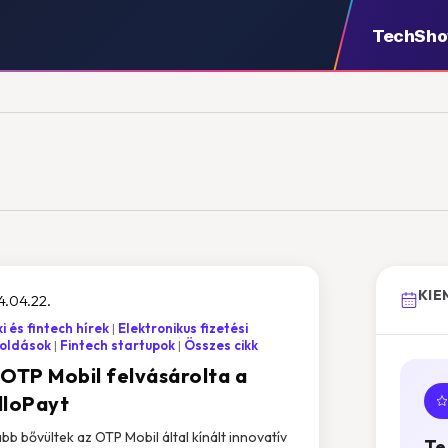
TechSh
KIE
.04.22.
i és fintech hírek
Elektronikus fizetési
oldások
Fintech startupok
Összes cikk
 OTP Mobil felvásárolta a
lloPayt
bb bővültek az OTP Mobil által kínált innovatív
Te