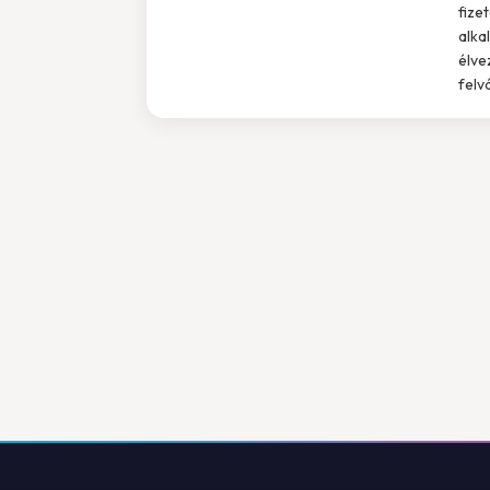
fize
alka
élve
felvá