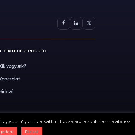
A FINTECHZONE-RÓL
Kik vagyunk?
Kapcsolat
Hírlevél
lfogadom" gombra kattint, hozzájárul a sütik használatához.
zum
·
Adatvédelmi tájékoztató (PDF)
·
Süti-beállítások
ogadom
Elutasít