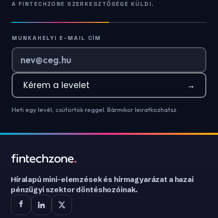
A FINTECHZONE SZERKESZTŐSÉGE KÜLDI.
MUNKAHELYI E-MAIL CÍM
Kérem a levelet
→
Heti egy levél, csütörtök reggel. Bármikor leiratkozhatsz.
Híralapú mini-elemzések és hírmagyarázat a hazai
pénzügyi szektor döntéshozóinak.