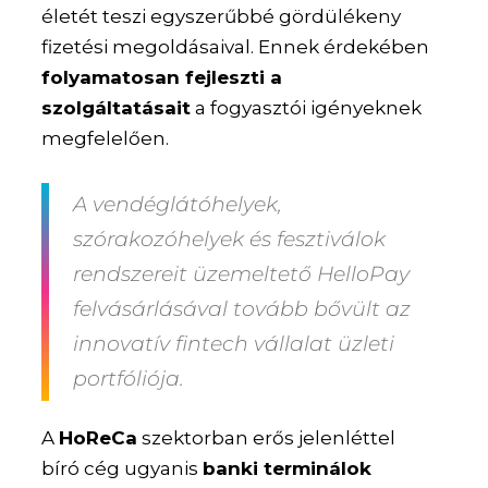
életét teszi egyszerűbbé gördülékeny
fizetési megoldásaival. Ennek érdekében
folyamatosan fejleszti a
szolgáltatásait
a fogyasztói igényeknek
megfelelően.
A vendéglátóhelyek,
szórakozóhelyek és fesztiválok
rendszereit üzemeltető HelloPay
felvásárlásával tovább bővült az
innovatív fintech vállalat üzleti
portfóliója.
A
HoReCa
szektorban erős jelenléttel
bíró cég ugyanis
banki terminálok