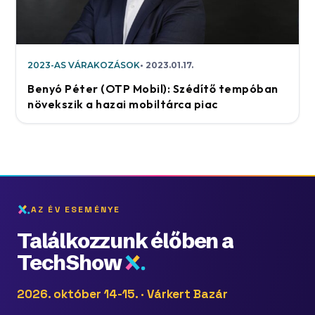
2023-AS VÁRAKOZÁSOK
2023.01.17.
Benyó Péter (OTP Mobil): Szédítő tempóban
növekszik a hazai mobiltárca piac
AZ ÉV ESEMÉNYE
Találkozzunk élőben a
TechShow
2026. október 14-15. · Várkert Bazár