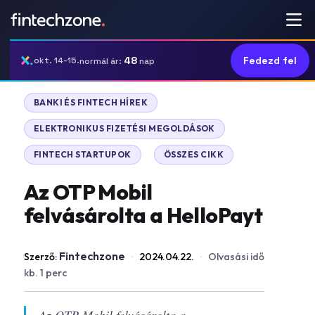
48
Fedezd fel
okt. 14-15.
normál ár:
nap
|
BANKI ÉS FINTECH HÍREK
|
ELEKTRONIKUS FIZETÉSI MEGOLDÁSOK
|
FINTECH STARTUPOK
ÖSSZES CIKK
Az OTP Mobil
felvásárolta a HelloPayt
Fintechzone
Szerző:
·
2024.04.22.
·
Olvasási idő
kb. 1 perc