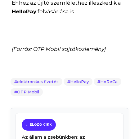
Ehhez az újító szemlélethez illeszkedik a
HelloPay
felvásárlása is.
[Forrás: OTP Mobil sajtóközlemény]
elektronikus fizetés
HelloPay
HoReCa
OTP Mobil
Az állam a zsebünkben: az