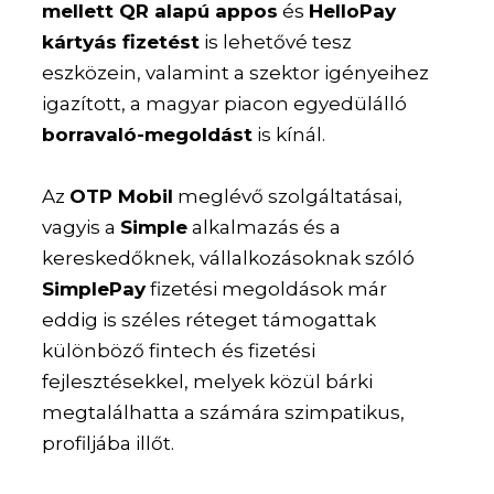
mellett QR alapú appos
és
HelloPay
kártyás fizetést
is lehetővé tesz
eszközein, valamint a szektor igényeihez
igazított, a magyar piacon egyedülálló
borravaló-megoldást
is kínál.
Az
OTP Mobil
meglévő szolgáltatásai,
vagyis a
Simple
alkalmazás és a
kereskedőknek, vállalkozásoknak szóló
SimplePay
fizetési megoldások már
eddig is széles réteget támogattak
különböző fintech és fizetési
fejlesztésekkel, melyek közül bárki
megtalálhatta a számára szimpatikus,
profiljába illőt.