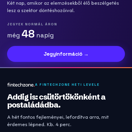
Két nap, amikor az elemzésekből élő beszélgetés
lesz a szektor döntéshozóival.
JEGYEK NORMÁL ÁRON
48
még
napig
Jegyinformáció →
A FINTECHZONE HETI LEVELE
Addig is: csütörtökönként a
postaládádba.
A hét fontos fejleményei, lefordítva arra, mit
érdemes lépned. Kb. 4 perc.