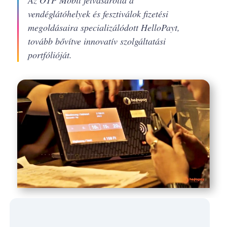
Az OTP Mobil felvásárolta a
vendéglátóhelyek és fesztiválok fizetési
megoldásaira specializálódott HelloPayt,
tovább bővítve innovatív szolgáltatási
portfólióját.