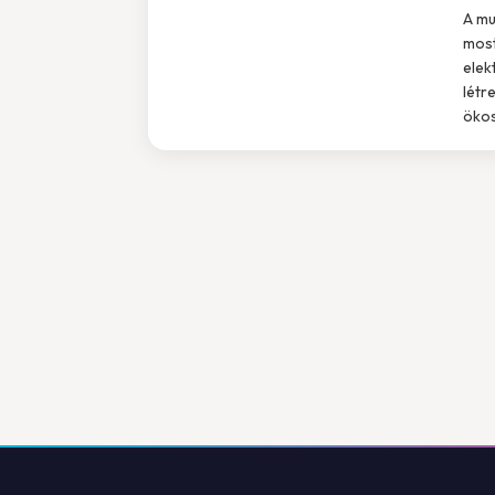
A mu
most
elek
létr
ökos