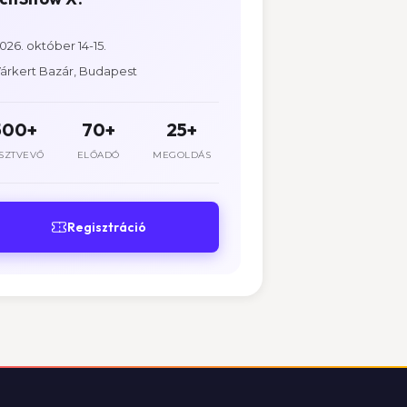
026. október 14-15.
árkert Bazár, Budapest
500+
70+
25+
SZTVEVŐ
ELŐADÓ
MEGOLDÁS
Regisztráció