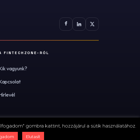
A FINTECHZONE-RÓL
Kik vagyunk?
Kapcsolat
Hírlevél
lfogadom" gombra kattint, hozzájárul a sütik használatához.
zum
·
Adatvédelmi tájékoztató (PDF)
·
Süti-beállítások
ogadom
Elutasít