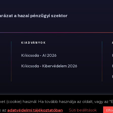
rázat a hazai pénzügyi szektor
KIADVÁNYOK
Ki kicsoda - AI 2026
Ki kicsoda - Kibervédelem 2026
t (cookie) használ. Ha tovább használja az oldalt, vagy az "E
Impress
k az
adatvédelmi tájékoztatóban
Süti beállítások
Elf