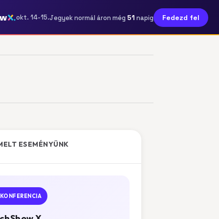
ow
51
okt. 14-15.
Fedezd fel
Jegyek normál áron még
napig
MELT ESEMÉNYÜNK
KONFERENCIA
chShow X.