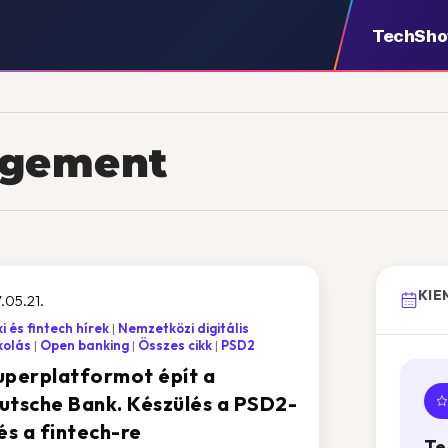
TechSh
agement
KIE
.05.21.
i és fintech hírek
Nemzetközi digitális
kolás
Open banking
Összes cikk
PSD2
uperplatformot épít a
utsche Bank. Készülés a PSD2-
és a fintech-re
Te