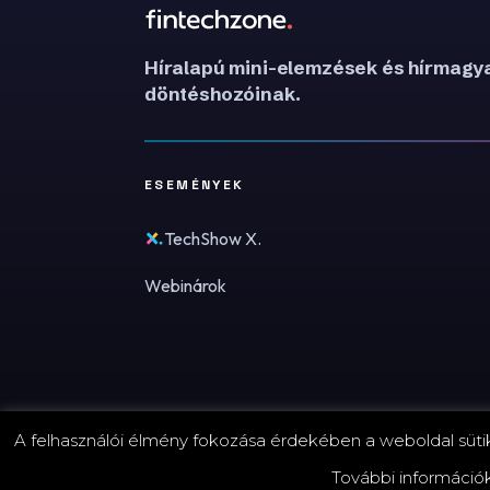
Híralapú mini-elemzések és hírmagya
döntéshozóinak.
ESEMÉNYEK
TechShow X.
Webinárok
A felhasználói élmény fokozása érdekében a weboldal sütike
© 2026 FinTechZone.hu - A FinTech Group Kft.
További információ