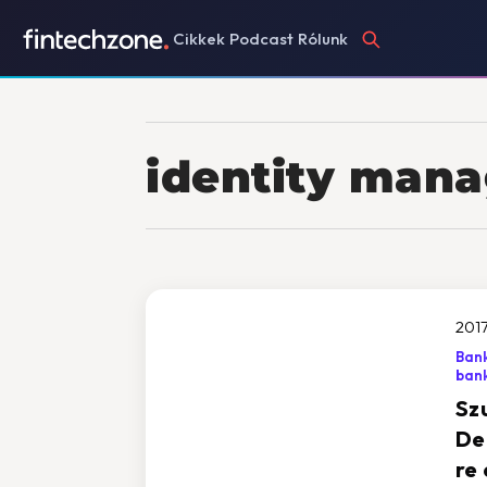
Cikkek
Podcast
Rólunk
identity man
2017
Bank
ban
Sz
De
re 