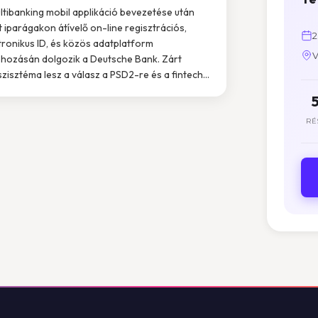
ltibanking mobil applikáció bevezetése után
 iparágakon átívelő on-line regisztrációs,
2
tronikus ID, és közös adatplatform
V
ehozásán dolgozik a Deutsche Bank. Zárt
zisztéma lesz a válasz a PSD2-re és a fintech...
RÉ