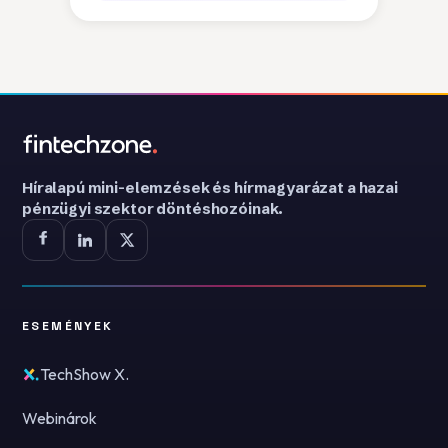
Híralapú mini-elemzések és hírmagyarázat a hazai
pénzügyi szektor döntéshozóinak.
ESEMÉNYEK
TechShow X.
Webinárok