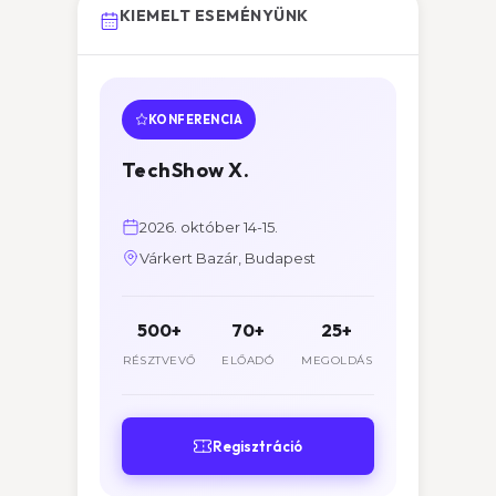
KIEMELT ESEMÉNYÜNK
KONFERENCIA
TechShow X.
2026. október 14-15.
Várkert Bazár, Budapest
500+
70+
25+
RÉSZTVEVŐ
ELŐADÓ
MEGOLDÁS
Regisztráció