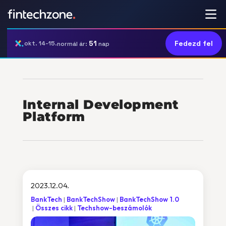
51
Fedezd fel
okt. 14-15.
normál ár:
nap
Internal Development
Platform
2023.12.04.
BankTech
BankTechShow
BankTechShow 1.0
Összes cikk
Techshow-beszámolók