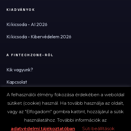
KIADVÁNYOK
Ki kicsoda - AI 2026
Ki kicsoda - Kibervédelem 2026
A FINTECHZONE-RÓL
Kik vagyunk?
Kapcsolat
Hírlevél
A felhasználói élmény fokozása érdekében a weboldal
sütiket (cookie) használ. Ha tovább használja az oldalt,
vagy az "Elfogadom" gombra kattint, hozzájárul a sütik
használatához. További információk az
© 2026 FinTechZone.hu - A FinTech Group Kft.
adatvédelmi tájékoztatóban
Süti beállítások