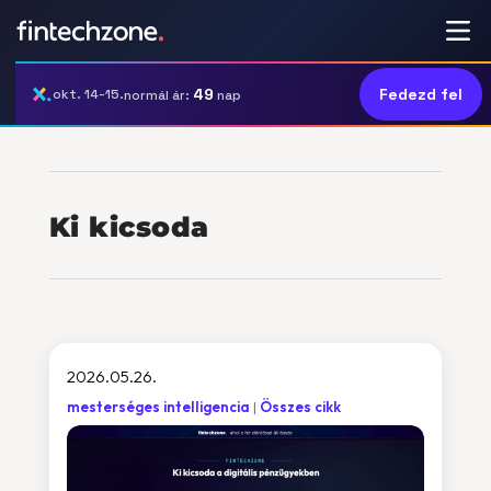
49
Fedezd fel
okt. 14-15.
normál ár:
nap
Ki kicsoda
2026.05.26.
mesterséges intelligencia
Összes cikk