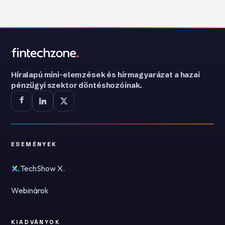
Híralapú mini-elemzések és hírmagyarázat a hazai
pénzügyi szektor döntéshozóinak.
ESEMÉNYEK
TechShow X.
Webinárok
KIADVÁNYOK