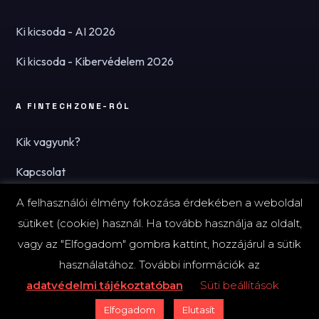
Ki kicsoda - AI 2026
Ki kicsoda - Kibervédelem 2026
A FINTECHZONE-RÓL
Kik vagyunk?
Kapcsolat
Hírlevél
A felhasználói élmény fokozása érdekében a weboldal
sütiket (cookie) használ. Ha tovább használja az oldalt,
vagy az "Elfogadom" gombra kattint, hozzájárul a sütik
használatához. További információk az
© 2026 FinTechZone.hu - A FinTech Group Kft.
adatvédelmi tájékoztatóban
Süti beállítások
Impresszum
Adatvédelmi tájékoztató (PDF)
Süti-beállítások
Elfogadom
Elutasít