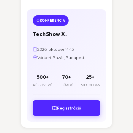
KONFERENCIA
TechShow X.
2026. október 14-15.
Várkert Bazár, Budapest
500+
70+
25+
RÉSZTVEVŐ
ELŐADÓ
MEGOLDÁS
Regisztráció