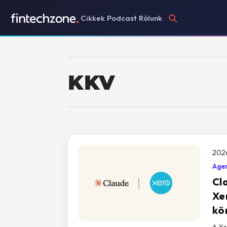
Cikkek
Podcast
Rólunk
KKV
202
Agen
Cl
Xer
kö
A Xe