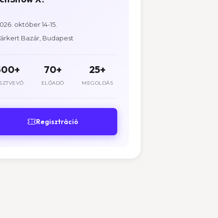
026. október 14-15.
árkert Bazár, Budapest
500+
70+
25+
SZTVEVŐ
ELŐADÓ
MEGOLDÁS
Regisztráció