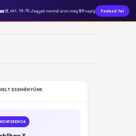
ow
51
okt. 14-15.
Fedezd fel
Jegyek normál áron még
napig
MELT ESEMÉNYÜNK
KONFERENCIA
chShow X.