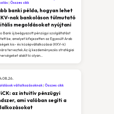
kolás
Összes cikk
abb banki példa, hogyan lehet
KKV-nak bankoláson túlmutató
gitális megoldásokat nyújtani
o Bank új beágyazott pénzügyi szolgáltatást
tett be, amelyet kifejezetten az Egyesült Arab
ségek kis- és középvállalkozásai (KKV-k)
ára terveztek.Az új kezdeményezés stratégiai
nerségeket alakít ki olyan...
4.08.26.
ldások vállalkozásoknak
Összes cikk
iCK: az intuitív pénzügyi
dszer, ami valóban segíti a
llalkozásokat