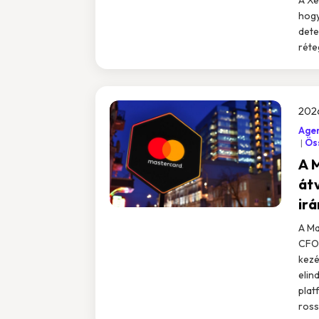
hogy
dete
réte
2026
Agen
Öss
A 
át
ir
A Ma
CFO-
kezé
elin
plat
rossz