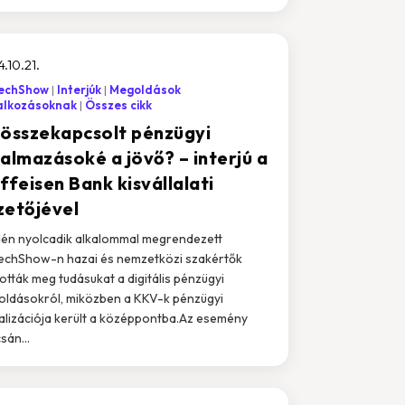
.10.21.
TechShow
Interjúk
Megoldások
alkozásoknak
Összes cikk
 összekapcsolt pénzügyi
kalmazásoké a jövő? – interjú a
ffeisen Bank kisvállalati
zetőjével
dén nyolcadik alkalommal megrendezett
echShow-n hazai és nemzetközi szakértők
ották meg tudásukat a digitális pénzügyi
ldásokról, miközben a KKV-k pénzügyi
talizációja került a középpontba.Az esemény
sán...