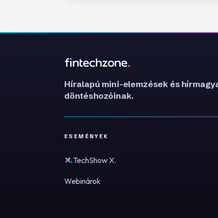
Híralapú mini-elemzések és hírmagya
döntéshozóinak.
ESEMÉNYEK
TechShow X.
Webinárok