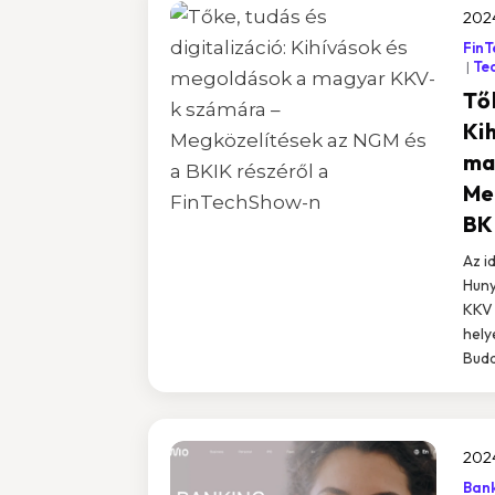
2024
Fin
Te
Tők
Ki
ma
Me
BK
Az i
Huny
KKV 
hely
Buda
2024
Bank