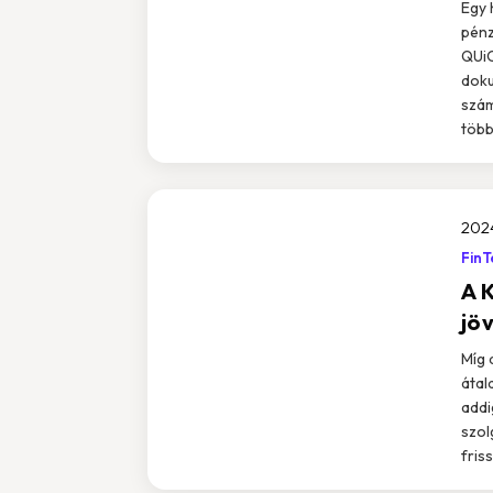
Egy 
pénz
QUiC
doku
szám
többi
2024
FinT
A 
jö
Míg 
átal
addi
szol
friss