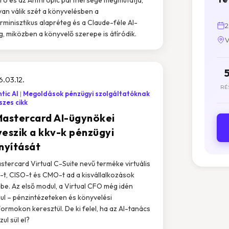
an válik szét a könyvelésben a
rminisztikus alapréteg és a Claude-féle AI-
2
g, miközben a könyvelő szerepe is átíródik.
V
.03.12.
RÉ
tic AI
Megoldások pénzügyi szolgáltatóknak
zes cikk
Mastercard AI-ügynökei
veszik a kkv-k pénzügyi
ányítását
stercard Virtual C-Suite nevű terméke virtuális
t, CISO-t és CMO-t ad a kisvállalkozások
be. Az első modul, a Virtual CFO még idén
dul – pénzintézeteken és könyvelési
formokon keresztül. De ki felel, ha az AI-tanács
ul sül el?