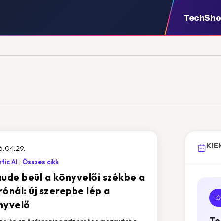
TechSh
KIE
6.04.29.
tic AI
Összes cikk
aude beül a könyvelői székbe a
ónál: új szerepbe lép a
nyvelő
Te
ro és az Anthropic partnersége megmutatja,