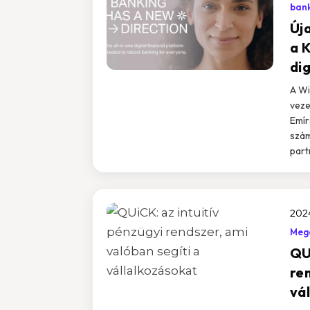
ban
Új
a 
di
A Wi
veze
Emír
szám
part
202
Mego
QU
ren
vá