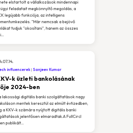
hete elstartolt a vállalkozások mindennapi
ügyi feladatait megkönnyítő megoldás, a
K legújabb funkciója, az intelligens
mentumkezelés. "Már nemcsak a bejövő
lákat tudjuk "okosítani", hanem az összes
...
.07.14.
ech influencerek
Sanjeev Kumar
KKV-k üzleti bankolásának
vője 2024-ben
a lakossági digitális banki szolgáltatások nagy
akuláson mentek keresztül az elmúlt évtizedben,
g a KKV-k számára nyújtott digitális banki
gáltatások jelentősen elmaradtak.A FullCircl
en publikált...