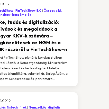
.10.17.
TechShow
FinTechShow 8.0
Összes cikk
chshow-beszámolók
e, tudás és digitalizáció:
hívások és megoldások a
gyar KKV-k számára –
gközelítések az NGM és a
IK részéről a FinTechShow-n
dei FinTechShow plenáris kerekasztalban
adi László, a Nemzetgazdasági Minisztérium
fejlesztésért és technológiáért felelős
ettes államtitkára, valamint dr. Balog Ádám, a
pesti Kereskedelmi és Iparkamara...
.09.19.
i és fintech hírek
Nemzetközi digitális