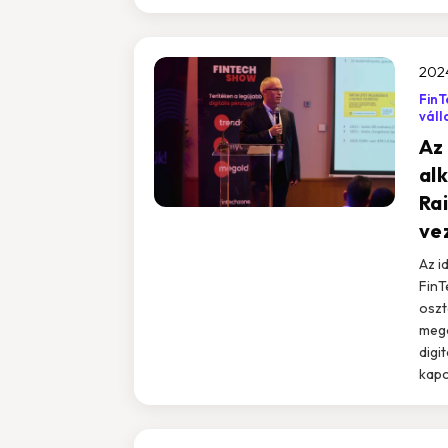
2024
Fin
váll
Az
al
Rai
ve
Az i
FinT
oszt
mego
digi
kapc