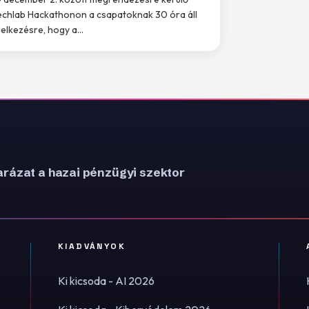
echlab Hackathonon a csapatoknak 30 óra áll
elkezésre, hogy a...
rázat a hazai pénzügyi szektor
KIADVÁNYOK
Ki kicsoda - AI 2026