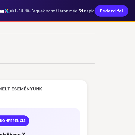
ow
51
okt. 14-15.
Fedezd fel
Jegyek normál áron még
napig
MELT ESEMÉNYÜNK
KONFERENCIA
chShow X.