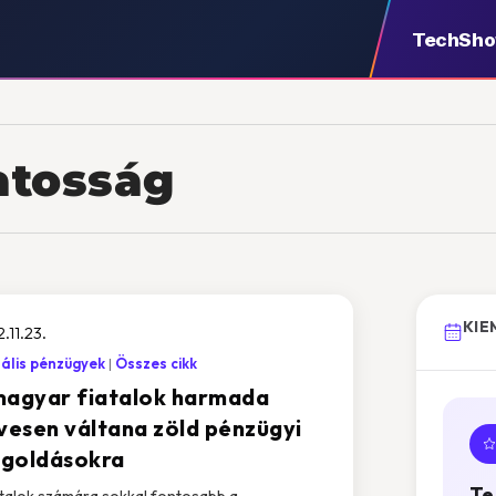
TechSh
atosság
KIE
.11.23.
tális pénzügyek
Összes cikk
magyar fiatalok harmada
ívesen váltana zöld pénzügyi
goldásokra
Te
atalok számára sokkal fontosabb a