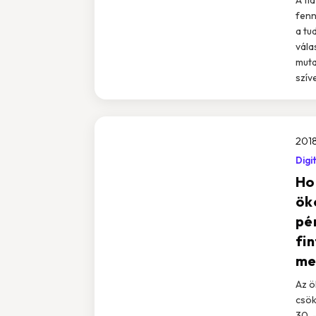
fenn
a tu
vála
muta
szíve
2018
Digi
Ho
ök
pé
fi
me
Az ö
csök
30. 