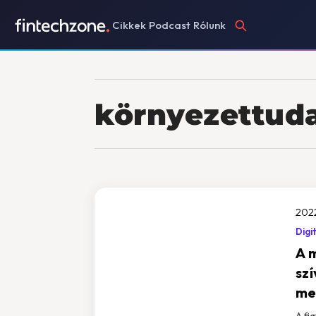
Cikkek
Podcast
Rólunk
környezettud
2022
Digi
A 
sz
me
A fi