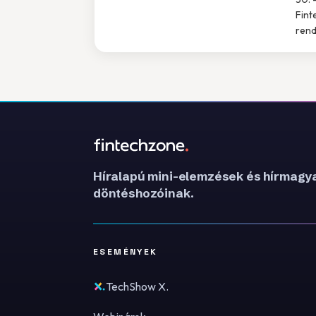
Fint
rend
Híralapú mini-elemzések és hírmagya
döntéshozóinak.
ESEMÉNYEK
TechShow X.