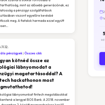
tarthatóság, mint az idősebb generációnak, ez
datosság a pénzügyi szolgáltatások
2
sztásában viszont egyelőre kevésbé
V
tkozik meg. A fiatalok harmada ezzel együtt
sen...
RÉ
.11.12.
tális pénzügyek
Összes cikk
gyan kötnéd össze az
ológiai lábnyomodat a
nzügyi magatartásoddal? A
ntech hackathonon most
gmutathatod!
kológiai lábnyomunkat fintech megoldásokkal
kentené a lengyel BOS Bank. A 2018. november
- december 2. között megrendezésre kerülő