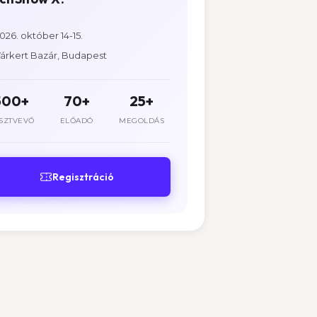
026. október 14-15.
árkert Bazár, Budapest
500+
70+
25+
SZTVEVŐ
ELŐADÓ
MEGOLDÁS
Regisztráció