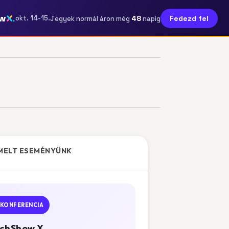
w
48
okt. 14-15.
Fedezd fel
Jegyek normál áron még
napig
MELT ESEMÉNYÜNK
KONFERENCIA
chShow X.