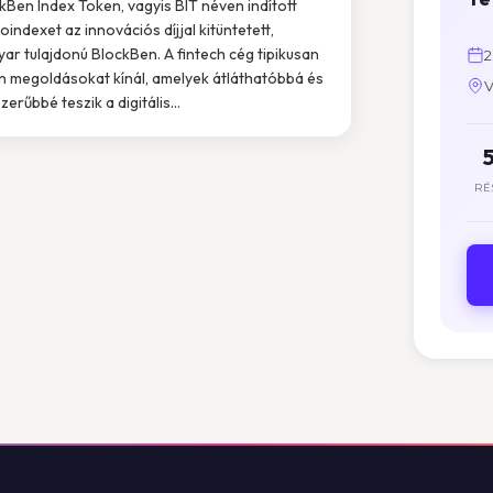
kBen Index Token, vagyis BIT néven indított
toindexet az innovációs díjjal kitüntetett,
ar tulajdonú BlockBen. A fintech cég tipikusan
2
n megoldásokat kínál, amelyek átláthatóbbá és
V
erűbbé teszik a digitális...
RÉ