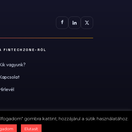
A FINTECHZONE-RÓL
Kik vagyunk?
Kapcsolat
Hírlevél
lfogadom" gombra kattint, hozzájárul a sütik használatához.
zum
·
Adatvédelmi tájékoztató (PDF)
·
Süti-beállítások
ogadom
Elutasít