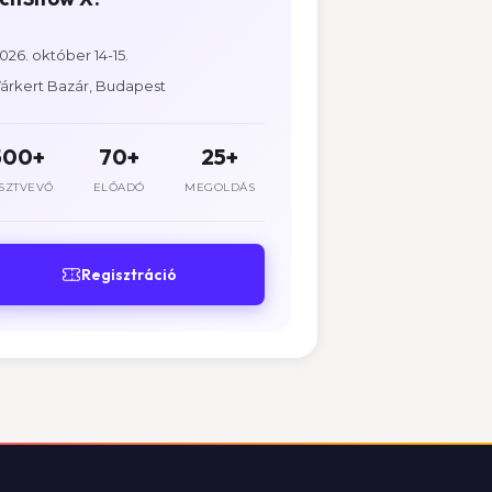
026. október 14-15.
árkert Bazár, Budapest
500+
70+
25+
SZTVEVŐ
ELŐADÓ
MEGOLDÁS
Regisztráció