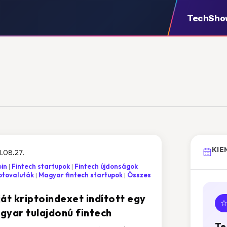
TechSho
KIE
.08.27.
oin
Fintech startupok
Fintech újdonságok
ptovaluták
Magyar fintech startupok
Összes
ját kriptoindexet indított egy
gyar tulajdonú fintech
Te