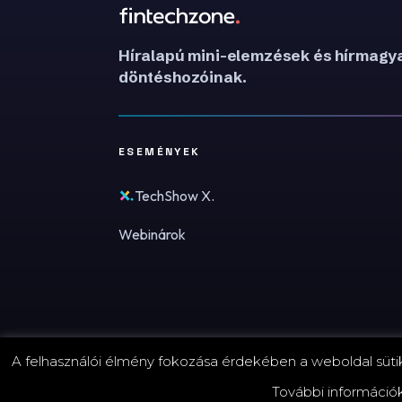
Híralapú mini-elemzések és hírmagya
döntéshozóinak.
ESEMÉNYEK
TechShow X.
Webinárok
A felhasználói élmény fokozása érdekében a weboldal sütike
© 2026 FinTechZone.hu - A FinTech Group Kft.
További információ