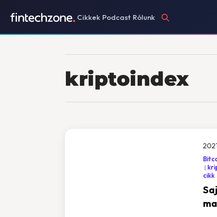
Cikkek
Podcast
Rólunk
kriptoindex
2021
Bitc
kri
cikk
Sa
ma