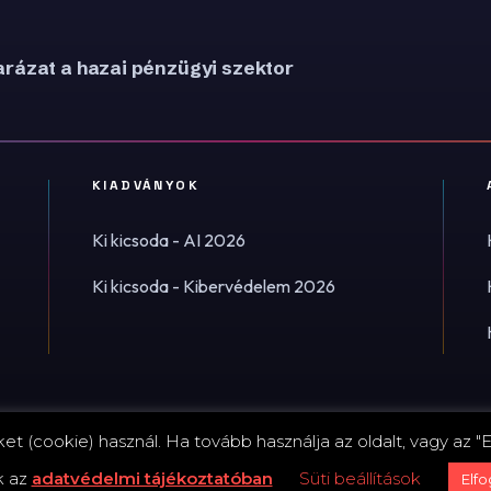
rázat a hazai pénzügyi szektor
KIADVÁNYOK
Ki kicsoda - AI 2026
Ki kicsoda - Kibervédelem 2026
t (cookie) használ. Ha tovább használja az oldalt, vagy az "E
Impress
k az
adatvédelmi tájékoztatóban
Süti beállítások
Elf