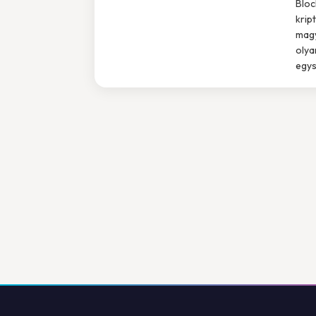
Bloc
krip
magy
olya
egysz