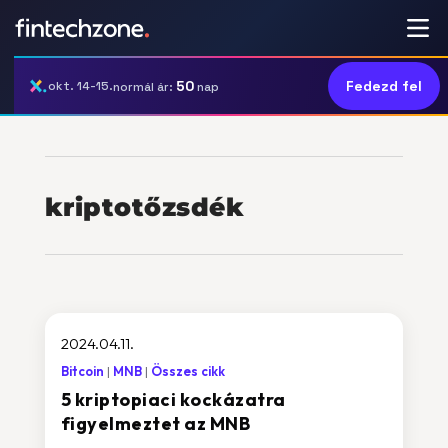
50
Fedezd fel
okt. 14-15.
normál ár:
nap
kriptotőzsdék
2024.04.11.
Bitcoin
MNB
Összes cikk
5 kriptopiaci kockázatra
figyelmeztet az MNB