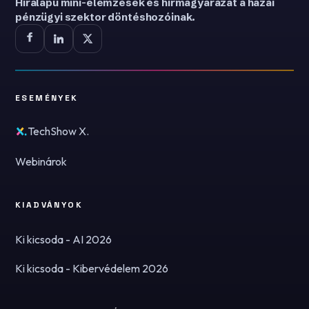
Híralapú mini-elemzések és hírmagyarázat a hazai
pénzügyi szektor döntéshozóinak.
ESEMÉNYEK
TechShow X.
Webinárok
KIADVÁNYOK
Ki kicsoda - AI 2026
Ki kicsoda - Kibervédelem 2026