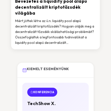
Bevezetés a liquidity pool alapú
decentralizált kriptotőzsdék
világába
Miért jöttek létre az ú.n. liquidity pool alapú
decentralizált kriptotőzsdék? Hogyan oldják meg a
decentralizált tőzsdék skálázhatósági problémáit?
Összefoglaltuk a legfontosabb tudnivalókat a
liquidity pool alapú decentralizált...
KIEMELT ESEMÉNYÜNK
KONFERENCIA
TechShow X.