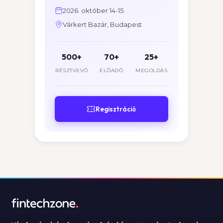
2026. október 14-15.
Várkert Bazár, Budapest
500+
70+
25+
RÉSZTVEVŐ
ELŐADÓ
MEGOLDÁS
Regisztráció