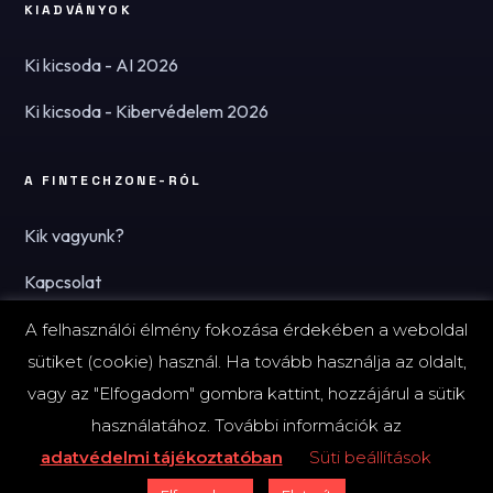
KIADVÁNYOK
Ki kicsoda - AI 2026
Ki kicsoda - Kibervédelem 2026
A FINTECHZONE-RÓL
Kik vagyunk?
Kapcsolat
Hírlevél
A felhasználói élmény fokozása érdekében a weboldal
sütiket (cookie) használ. Ha tovább használja az oldalt,
vagy az "Elfogadom" gombra kattint, hozzájárul a sütik
használatához. További információk az
© 2026 FinTechZone.hu - A FinTech Group Kft.
adatvédelmi tájékoztatóban
Süti beállítások
Impresszum
Adatvédelmi tájékoztató (PDF)
Süti-beállítások