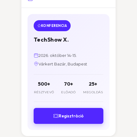
KONFERENCIA
TechShow X.
2026. október 14-15.
Várkert Bazár, Budapest
500+
70+
25+
RÉSZTVEVŐ
ELŐADÓ
MEGOLDÁS
Regisztráció