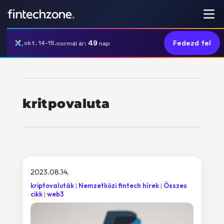
49
Fedezd fel
okt. 14-15.
normál ár:
nap
kritpovaluta
2023.08.14.
kriptovaluták
Nemzetközi fintech hírek
Összes
cikk
web3