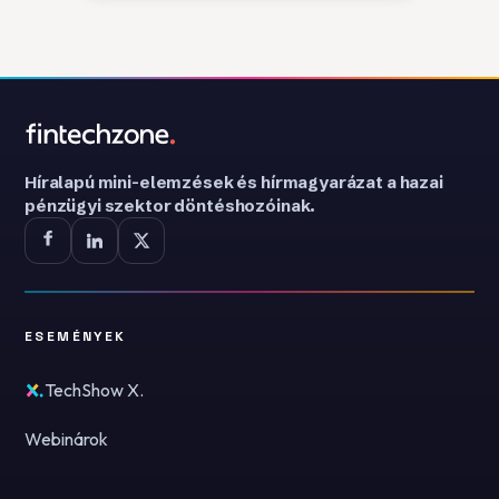
Híralapú mini-elemzések és hírmagyarázat a hazai
pénzügyi szektor döntéshozóinak.
ESEMÉNYEK
TechShow X.
Webinárok