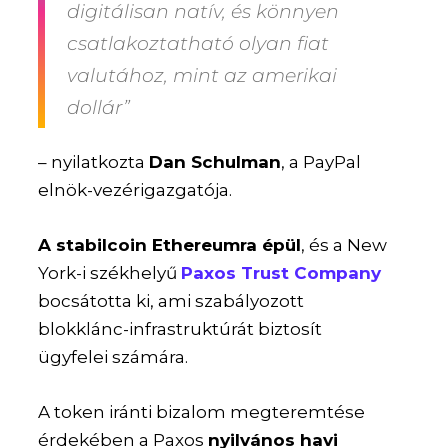
digitálisan natív, és könnyen
csatlakoztatható olyan fiat
valutához, mint az amerikai
dollár”
– nyilatkozta
Dan Schulman
, a PayPal
elnök-vezérigazgatója.
A stabilcoin Ethereumra épül
, és a New
York-i székhelyű
Paxos Trust Company
bocsátotta ki, ami szabályozott
blokklánc-infrastruktúrát biztosít
ügyfelei számára.
A token iránti bizalom megteremtése
érdekében a Paxos
nyilvános havi