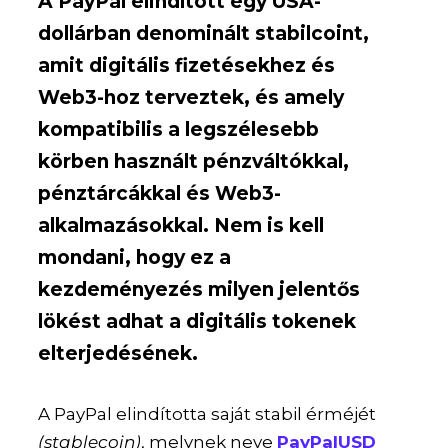
A PayPal elindított egy USA-
dollárban denominált stabilcoint,
amit digitális fizetésekhez és
Web3-hoz terveztek, és amely
kompatibilis a legszélesebb
körben használt pénzváltókkal,
pénztárcákkal és Web3-
alkalmazásokkal. Nem is kell
mondani, hogy ez a
kezdeményezés milyen jelentős
lökést adhat a digitális tokenek
elterjedésének.
A PayPal elindította saját stabil érméjét
(stablecoin)
, melynek neve
PayPalUSD