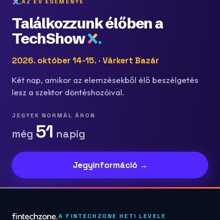
AZ ÉV ESEMÉNYE
Találkozzunk élőben a
TechShow
2026. október 14-15. · Várkert Bazár
Két nap, amikor az elemzésekből élő beszélgetés
lesz a szektor döntéshozóival.
JEGYEK NORMÁL ÁRON
51
még
napig
Jegyinformáció →
A FINTECHZONE HETI LEVELE