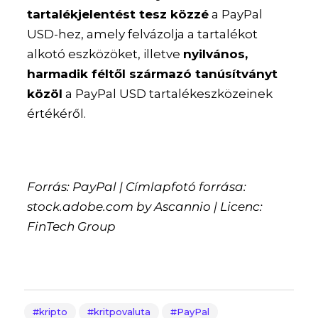
tartalékjelentést tesz közzé
a PayPal
USD-hez, amely felvázolja a tartalékot
alkotó eszközöket, illetve
nyilvános,
harmadik féltől származó tanúsítványt
közöl
a PayPal USD tartalékeszközeinek
értékéről.
Forrás: PayPal | Címlapfotó forrása:
stock.adobe.com by
Ascannio
| Licenc:
FinTech Group
kripto
kritpovaluta
PayPal