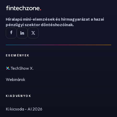
Híralapú mini-elemzések és hírmagyarázat a hazai
pénzügyi szektor döntéshozóinak.
ESEMÉNYEK
TechShow X.
Webinárok
KIADVÁNYOK
Ki kicsoda - AI 2026