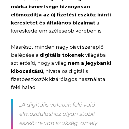
márka ismertsége bizonyosan
előmozdítja az új fizetési eszköz iránti
keresletet és általános bizalmat
a
kereskedelem szélesebb körében is.
Másrészt minden nagy piaci szereplő
belépése a
digitális tokenek
világába
azt erősíti, hogy a világ
nem a jegybanki
kibocsátású
, hivatalos digitális
fizetőeszközök kizárólagos használata
felé halad.
„A digitális valuták felé való
elmozduláshoz olyan stabil
eszközre van szükség, amely