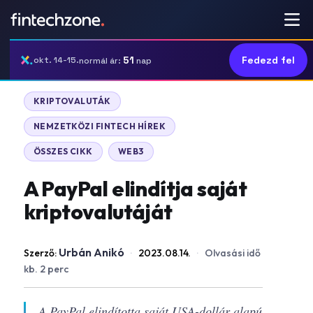
51
Fedezd fel
okt. 14-15.
normál ár:
nap
KRIPTOVALUTÁK
NEMZETKÖZI FINTECH HÍREK
ÖSSZES CIKK
WEB3
A PayPal elindítja saját
kriptovalutáját
Urbán Anikó
Szerző:
·
2023.08.14.
·
Olvasási idő
kb. 2 perc
A PayPal elindította saját USA-dollár alapú