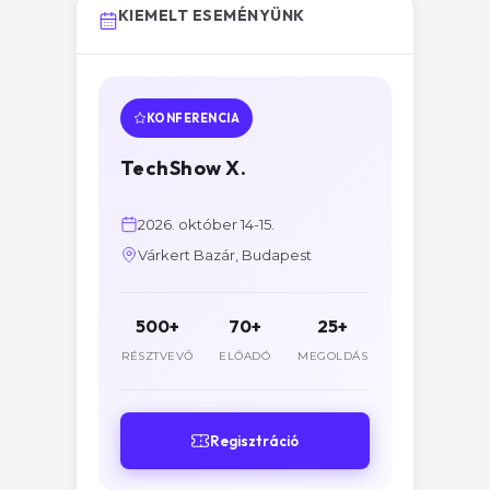
KIEMELT ESEMÉNYÜNK
KONFERENCIA
TechShow X.
2026. október 14-15.
Várkert Bazár, Budapest
500+
70+
25+
RÉSZTVEVŐ
ELŐADÓ
MEGOLDÁS
Regisztráció