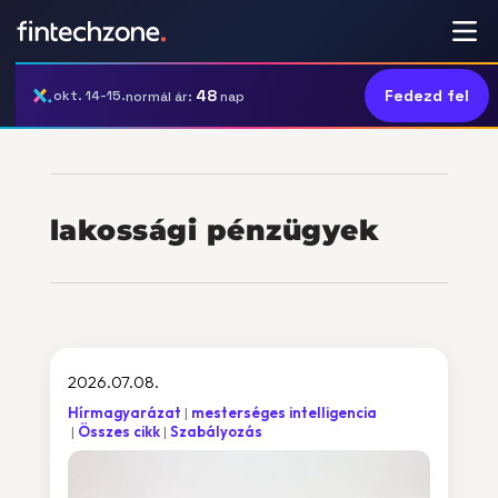
48
Fedezd fel
okt. 14-15.
normál ár:
nap
lakossági pénzügyek
2026.07.08.
Hírmagyarázat
mesterséges intelligencia
Összes cikk
Szabályozás