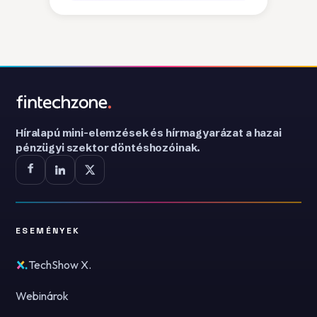
Híralapú mini-elemzések és hírmagyarázat a hazai
pénzügyi szektor döntéshozóinak.
ESEMÉNYEK
TechShow X.
Webinárok