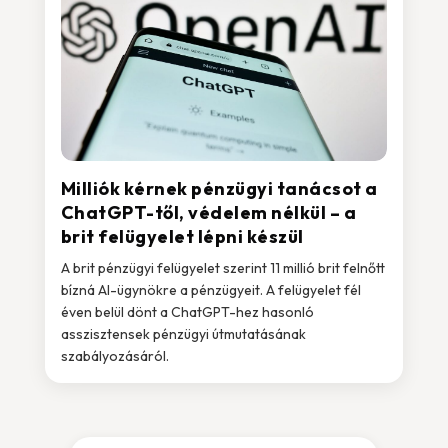
Milliók kérnek pénzügyi tanácsot a
ChatGPT-től, védelem nélkül – a
brit felügyelet lépni készül
A brit pénzügyi felügyelet szerint 11 millió brit felnőtt
bízná AI-ügynökre a pénzügyeit. A felügyelet fél
éven belül dönt a ChatGPT-hez hasonló
asszisztensek pénzügyi útmutatásának
szabályozásáról.