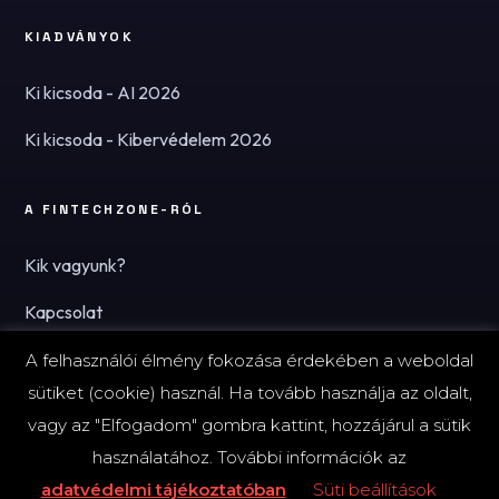
KIADVÁNYOK
Ki kicsoda - AI 2026
Ki kicsoda - Kibervédelem 2026
A FINTECHZONE-RÓL
Kik vagyunk?
Kapcsolat
Hírlevél
A felhasználói élmény fokozása érdekében a weboldal
sütiket (cookie) használ. Ha tovább használja az oldalt,
vagy az "Elfogadom" gombra kattint, hozzájárul a sütik
használatához. További információk az
© 2026 FinTechZone.hu - A FinTech Group Kft.
adatvédelmi tájékoztatóban
Süti beállítások