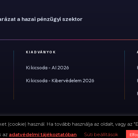
rázat a hazai pénzügyi szektor
KIADVÁNYOK
Ki kicsoda - AI 2026
Ki kicsoda - Kibervédelem 2026
t (cookie) használ. Ha tovább használja az oldalt, vagy az "E
Impress
k az
adatvédelmi tájékoztatóban
Süti beállítások
Elf