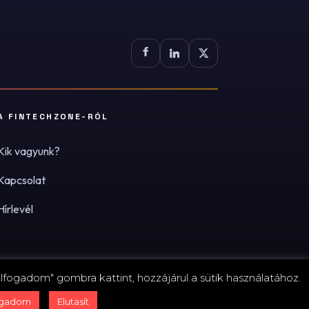
A FINTECHZONE-RÓL
Kik vagyunk?
Kapcsolat
Hírlevél
lfogadom" gombra kattint, hozzájárul a sütik használatához.
zum
·
Adatvédelmi tájékoztató (PDF)
·
Süti-beállítások
ogadom
Elutasít