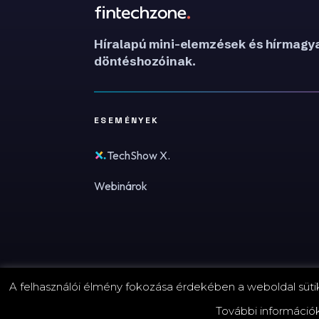
Híralapú mini-elemzések és hírmagya
döntéshozóinak.
ESEMÉNYEK
TechShow X.
Webinárok
A felhasználói élmény fokozása érdekében a weboldal sütike
© 2026 FinTechZone.hu - A FinTech Group Kft.
További információ