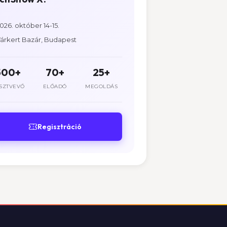
026. október 14-15.
árkert Bazár, Budapest
500+
70+
25+
SZTVEVŐ
ELŐADÓ
MEGOLDÁS
Regisztráció