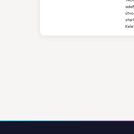
adat
útvo
star
Kele