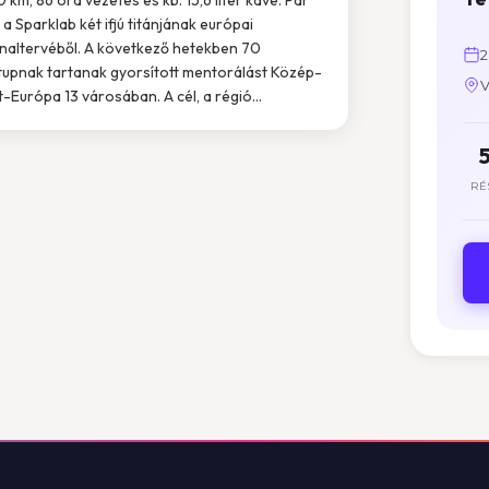
 a Sparklab két ifjú titánjának európai
naltervéből. A következő hetekben 70
2
tupnak tartanak gyorsított mentorálást Közép-
V
t-Európa 13 városában. A cél, a régió...
RÉ