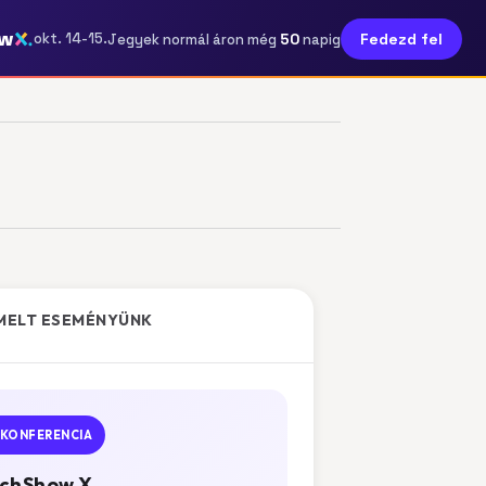
ow
50
okt. 14-15.
Fedezd fel
Jegyek normál áron még
napig
MELT ESEMÉNYÜNK
KONFERENCIA
chShow X.