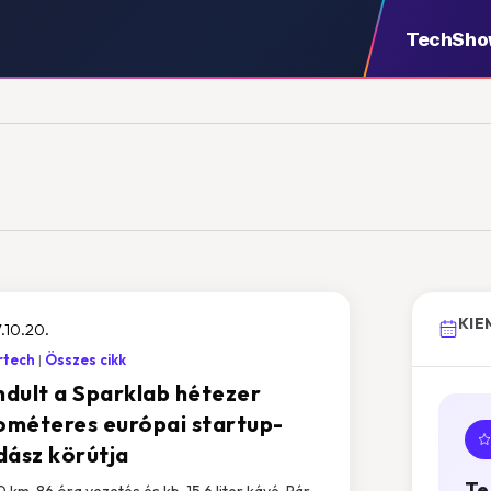
TechSh
KIE
.10.20.
rtech
Összes cikk
indult a Sparklab hétezer
lométeres európai startup-
dász körútja
Te
 km, 86 óra vezetés és kb. 15,6 liter kávé. Pár