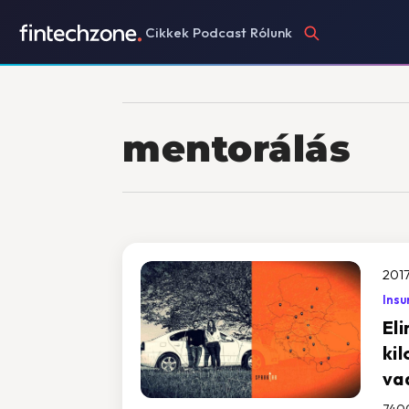
Cikkek
Podcast
Rólunk
mentorálás
2017
Insu
El
ki
va
7400