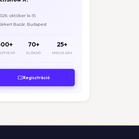
026. október 14-15.
árkert Bazár, Budapest
500+
70+
25+
SZTVEVŐ
ELŐADÓ
MEGOLDÁS
Regisztráció