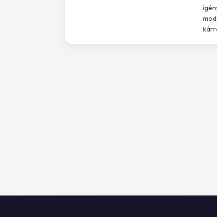
igén
mode
kárr