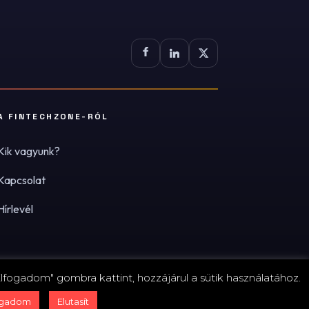
A FINTECHZONE-RÓL
Kik vagyunk?
Kapcsolat
Hírlevél
lfogadom" gombra kattint, hozzájárul a sütik használatához.
zum
·
Adatvédelmi tájékoztató (PDF)
·
Süti-beállítások
ogadom
Elutasít