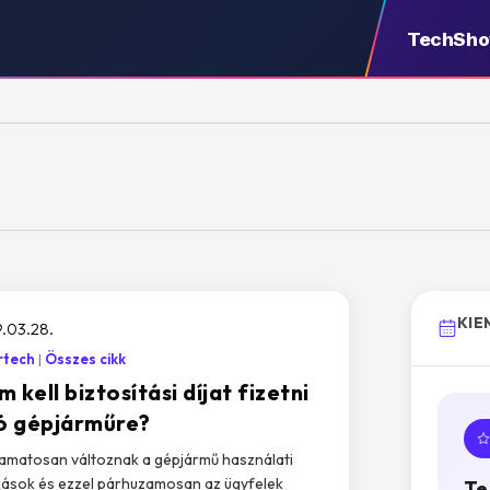
TechSh
KIE
.03.28.
rtech
Összes cikk
 kell biztosítási díjat fizetni
ló gépjárműre?
amatosan változnak a gépjármű használati
ások és ezzel párhuzamosan az ügyfelek
Te