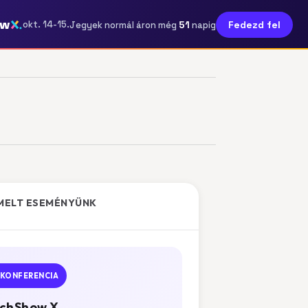
ow
51
okt. 14-15.
Fedezd fel
Jegyek normál áron még
napig
MELT ESEMÉNYÜNK
KONFERENCIA
chShow X.