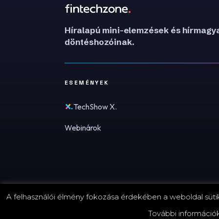
Híralapú mini-elemzések és hírmagya
döntéshozóinak.
ESEMÉNYEK
TechShow X.
Webinárok
A felhasználói élmény fokozása érdekében a weboldal sütike
© 2026 FinTechZone.hu - A FinTech Group Kft.
További információ