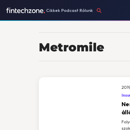
Cikkek
Podcast
Rólunk
Metromile
2019
Insu
Nem
ál
Foly
szok