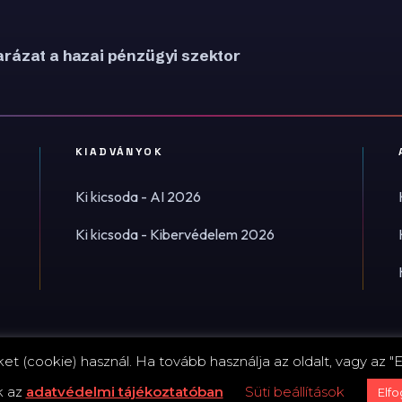
rázat a hazai pénzügyi szektor
KIADVÁNYOK
Ki kicsoda - AI 2026
Ki kicsoda - Kibervédelem 2026
t (cookie) használ. Ha tovább használja az oldalt, vagy az "E
Impress
k az
adatvédelmi tájékoztatóban
Süti beállítások
Elf