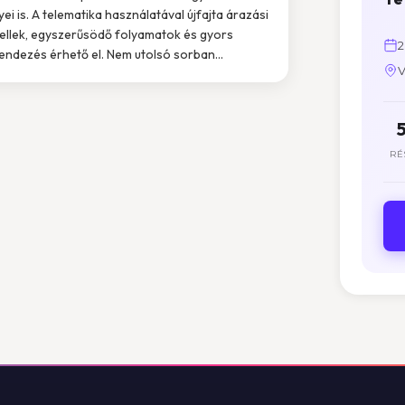
yei is. A telematika használatával újfajta árazási
llek, egyszerűsödő folyamatok és gyors
2
endezés érhető el. Nem utolsó sorban...
V
RÉ