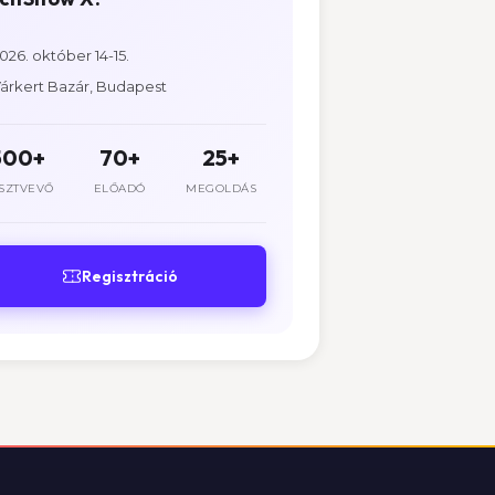
026. október 14-15.
árkert Bazár, Budapest
500+
70+
25+
SZTVEVŐ
ELŐADÓ
MEGOLDÁS
Regisztráció