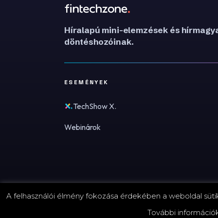
Híralapú mini-elemzések és hírmagya
döntéshozóinak.
ESEMÉNYEK
TechShow X.
Webinárok
A felhasználói élmény fokozása érdekében a weboldal sütike
© 2026 FinTechZone.hu - A FinTech Group Kft.
További információ