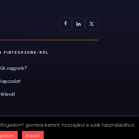
A FINTECHZONE-RÓL
Kik vagyunk?
Kapcsolat
Hírlevél
lfogadom" gombra kattint, hozzájárul a sütik használatához.
zum
·
Adatvédelmi tájékoztató (PDF)
·
Süti-beállítások
ogadom
Elutasít