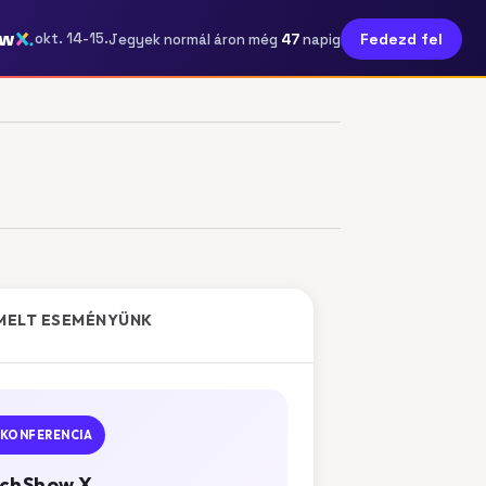
ow
47
okt. 14-15.
Fedezd fel
Jegyek normál áron még
napig
MELT ESEMÉNYÜNK
KONFERENCIA
chShow X.