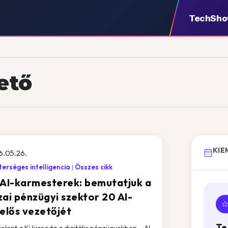
TechSh
ető
KIE
6.05.26.
erséges intelligencia
Összes cikk
 AI-karmesterek: bemutatjuk a
zai pénzügyi szektor 20 AI-
lelős vezetőjét
Te
elent a Ki kicsoda a digitális pénzügyekben – AI