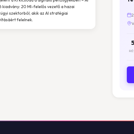
 kiadvány: 20 MI-felelős vezető a hazai
ügyi szektorból, akik az AI stratégiai
2
yításáért felelnek.
V
RÉ