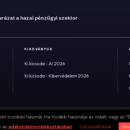
rázat a hazai pénzügyi szektor
KIADVÁNYOK
Ki kicsoda - AI 2026
Ki kicsoda - Kibervédelem 2026
t (cookie) használ. Ha tovább használja az oldalt, vagy az "E
Impress
k az
adatvédelmi tájékoztatóban
Süti beállítások
Elf