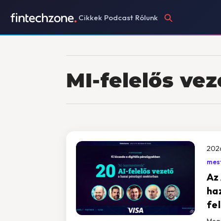
Cikkek
Podcast
Rólunk
MI-felelős vez
202
mest
Az
ha
fe
Megj