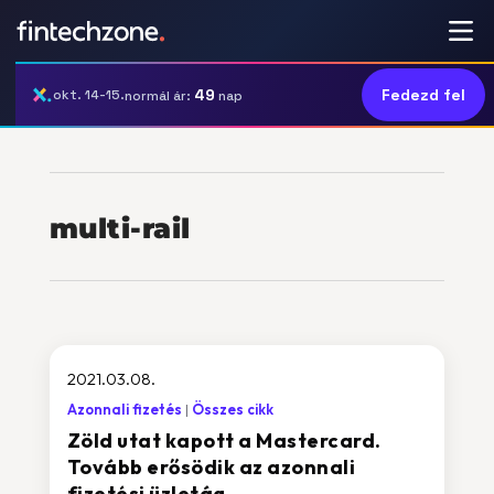
49
Fedezd fel
okt. 14-15.
normál ár:
nap
multi-rail
2021.03.08.
Azonnali fizetés
Összes cikk
Zöld utat kapott a Mastercard.
Tovább erősödik az azonnali
fizetési üzletág