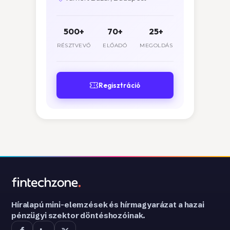
500+
70+
25+
RÉSZTVEVŐ
ELŐADÓ
MEGOLDÁS
Regisztráció
Híralapú mini-elemzések és hírmagyarázat a hazai
pénzügyi szektor döntéshozóinak.