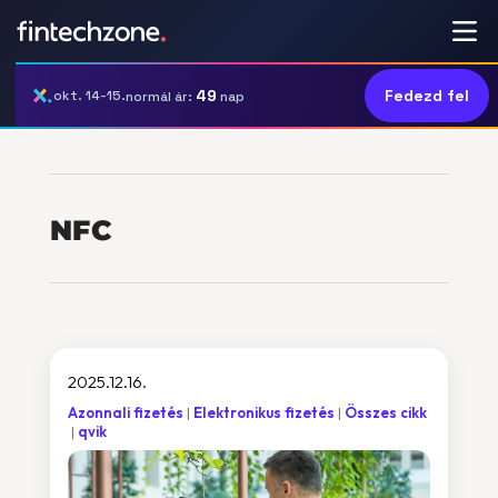
49
Fedezd fel
okt. 14-15.
normál ár:
nap
NFC
2025.12.16.
Azonnali fizetés
Elektronikus fizetés
Összes cikk
qvik