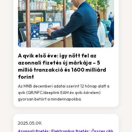
A qvik első éve: így nőtt fel az
azonnali fizetés új márkája – 5
millió tranzakció és 1600 milliárd
forint
Az MNB decemberi adatai szerint 12 hónap alatt a
qvik (QR/NFC/deeplink EAM és qvik-kérelem)
gyorsan betört a mindennapokba.
2025.05.09.
Azonnali fizetés
Elektronikus fizetés
Összes cikk