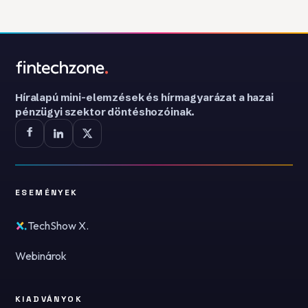
Híralapú mini-elemzések és hírmagyarázat a hazai
pénzügyi szektor döntéshozóinak.
ESEMÉNYEK
TechShow X.
Webinárok
KIADVÁNYOK