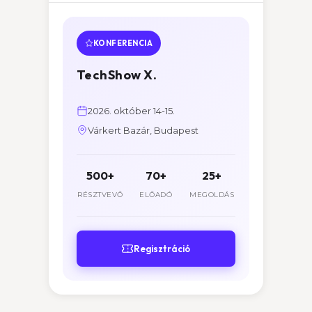
KONFERENCIA
TechShow X.
2026. október 14-15.
Várkert Bazár, Budapest
500+
70+
25+
RÉSZTVEVŐ
ELŐADÓ
MEGOLDÁS
Regisztráció