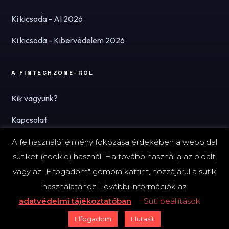
Ki kicsoda - AI 2026
Ki kicsoda - Kibervédelem 2026
A FINTECHZONE-RÓL
Kik vagyunk?
Kapcsolat
Hírlevél
A felhasználói élmény fokozása érdekében a weboldal
sütiket (cookie) használ. Ha tovább használja az oldalt,
vagy az "Elfogadom" gombra kattint, hozzájárul a sütik
használatához. További információk az
© 2026 FinTechZone.hu - A FinTech Group Kft.
adatvédelmi tájékoztatóban
Süti beállítások
Impresszum
Adatvédelmi tájékoztató (PDF)
Süti-beállítások
Elfogadom
Elutasít