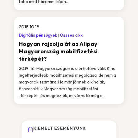
több mint hárommillióan...
2018.10.18.
Digitális pénzügyek
Összes cikk
Hogyan rajzolja át az Alipay
Magyarország mobilfizetési
térképét?
2019-től Magyarországon is elérhetővé válik Kína
legelterjedtebb mobilfizetési megoldása, de nem a
magyarok számára. Ha már jönnek a kínaiak,
összeraktuk Magyarország mobilfizetési
„térképét” és megnéztük, mi várható még a...
KIEMELT ESEMÉNYÜNK